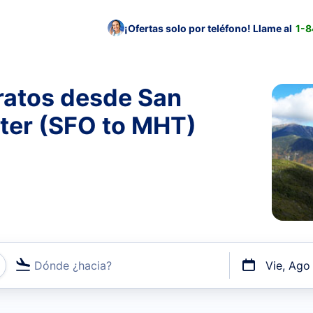
¡Ofertas solo por teléfono! Llame al
1-
ratos desde San
ter (SFO to MHT)
Dónde ¿hacia?
Vie, Ago
uerto o por vuelos directos