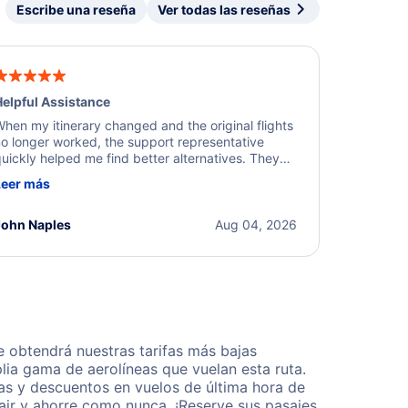
Escribe una reseña
Ver todas las reseñas
elpful Assistance
hen my itinerary changed and the original flights
o longer worked, the support representative
uickly helped me find better alternatives. They
ere professional, courteous, and went above and
Leer más
eyond to resolve the issue. I'm grateful for the
xcellent assistance and smooth experience.
John Naples
Aug 04, 2026
 obtendrá nuestras tarifas más bajas
lia gama de aerolíneas que vuelan esta ruta.
as y descuentos en vuelos de última hora de
ir y ahorre como nunca. ¡Reserve sus pasajes