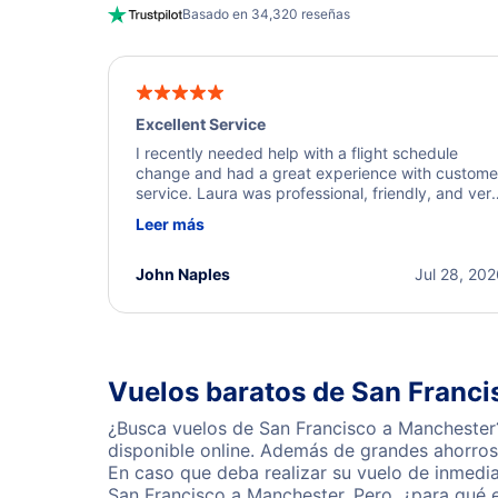
Basado en 34,320 reseñas
Excellent Service
I recently needed help with a flight schedule
change and had a great experience with custome
service. Laura was professional, friendly, and ver
helpful throughout the process. She quickly foun
Leer más
a solution and kept me informed of the next steps
I truly appreciate her excellent service.
John Naples
Jul 28, 20
Vuelos baratos de San Franc
¿Busca vuelos de San Francisco a Manchester?
disponible online. Además de grandes ahorros 
En caso que deba realizar su vuelo de inmedi
San Francisco a Manchester. Pero, ¿para qué 