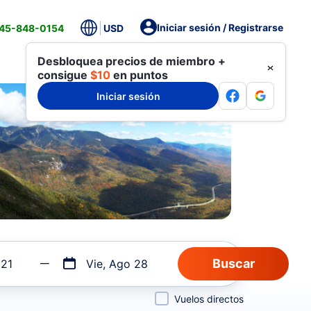
Iniciar sesión / Registrarse
845-848-0154
USD
Desbloquea precios de miembro +
consigue
$10
en puntos
Iniciar sesión
 21
Vie, Ago 28
Vuelos directos