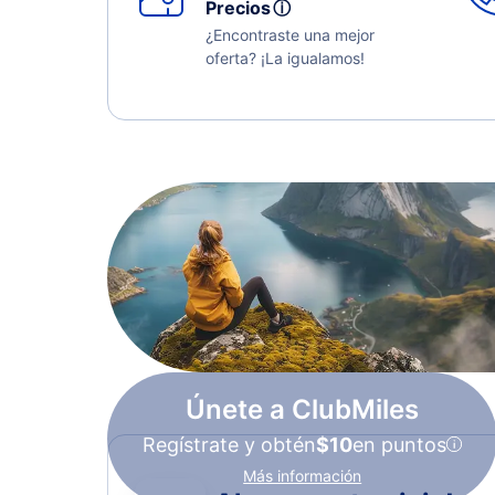
Precios
ⓘ
¿Encontraste una mejor
oferta? ¡La igualamos!
Únete a ClubMiles
Regístrate y obtén
$10
en puntos
Más información