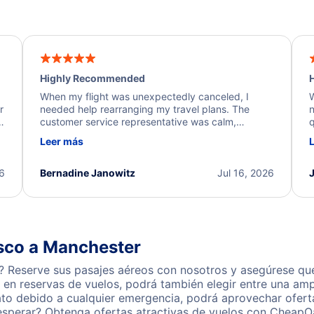
Highly Recommended
H
When my flight was unexpectedly canceled, I
W
r
needed help rearranging my travel plans. The
n
y
customer service representative was calm,
q
d
professional, and extremely helpful throughout the
w
Leer más
.
process. They quickly found alternative flight
b
options and assisted with the necessary follow-up.
e
I truly appreciate the excellent support and
26
Bernadine Janowitz
Jul 16, 2026
dedication to resolving my issue.
isco a Manchester
 Reserve sus pasajes aéreos con nosotros y asegúrese que
en reservas de vuelos, podrá también elegir entre una amp
ato debido a cualquier emergencia, podrá aprovechar ofert
esperar? Obtenga ofertas atractivas de vuelos con CheapOa