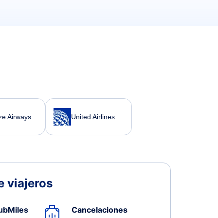
ze Airways
United Airlines
 viajeros
ubMiles
Cancelaciones