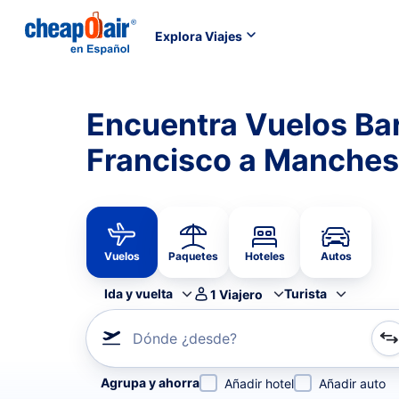
Explora Viajes
Encuentra Vuelos Ba
Francisco a Manches
Vuelos
Paquetes
Hoteles
Autos
Ida y vuelta
Turista
1
Viajero
Dónde ¿desde?
Refina tu búsqueda por aerolínea, por ciudad o aerop
Agrupa y ahorra
Añadir hotel
Añadir auto