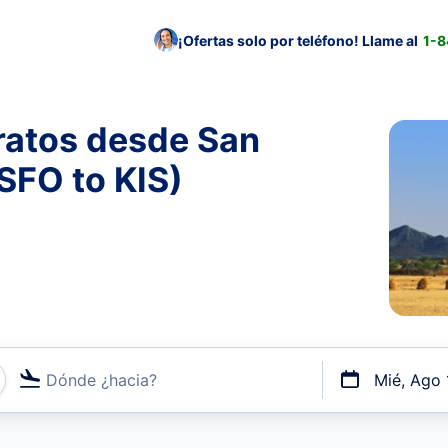
¡Ofertas solo por teléfono! Llame al
1-
ratos desde San
SFO to KIS)
Dónde ¿hacia?
Mié, Ago 
uerto o por vuelos directos