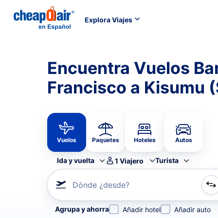
Explora Viajes
Encuentra Vuelos Ba
Francisco a Kisumu (
Vuelos
Paquetes
Hoteles
Autos
Ida y vuelta
Turista
1
Viajero
Dónde ¿desde?
Refina tu búsqueda por aerolínea, por ciudad o aerop
Agrupa y ahorra
Añadir hotel
Añadir auto