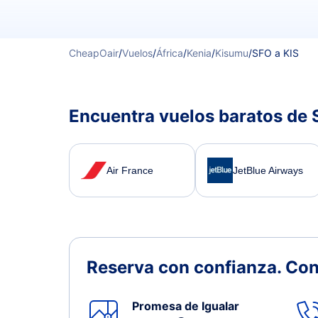
CheapOair
/
Vuelos
/
África
/
Kenia
/
Kisumu
/
SFO a KIS
Encuentra vuelos baratos de 
Air France
JetBlue Airways
Reserva con confianza.
Con
Promesa de Igualar