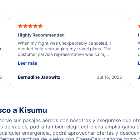
Highly Recommended
H
When my flight was unexpectedly canceled, I
W
r
needed help rearranging my travel plans. The
n
y
customer service representative was calm,
q
d
professional, and extremely helpful throughout the
w
Leer más
.
process. They quickly found alternative flight
b
options and assisted with the necessary follow-up.
e
I truly appreciate the excellent support and
26
Bernadine Janowitz
Jul 16, 2026
dedication to resolving my issue.
isco a Kisumu
erve sus pasajes aéreos con nosotros y asegúrese que obte
s de vuelos, podrá también elegir entre una amplia gama de
 cualquier emergencia, podrá aprovechar ofertas y descuen
fertas atractivas de vuelos con CheapOair y ahorre como n