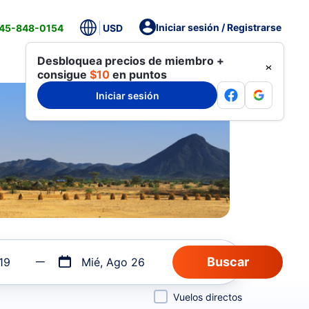
Iniciar sesión / Registrarse
845-848-0154
USD
Desbloquea precios de miembro +
consigue
$10
en puntos
Iniciar sesión
19
Mié, Ago 26
Vuelos directos