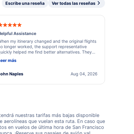
Escribe una reseña
Ver todas las reseñas
elpful Assistance
hen my itinerary changed and the original flights
o longer worked, the support representative
uickly helped me find better alternatives. They
ere professional, courteous, and went above and
Leer más
eyond to resolve the issue. I'm grateful for the
xcellent assistance and smooth experience.
John Naples
Aug 04, 2026
ndrá nuestras tarifas más bajas disponible
 aerolíneas que vuelan esta ruta. En caso que
tos en vuelos de última hora de San Francisco
unca. ¡Reserve sus pasajes de avión ya!