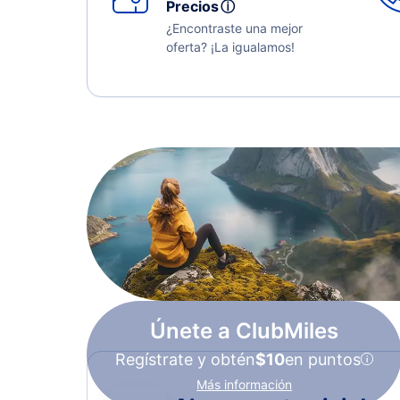
Precios
ⓘ
¿Encontraste una mejor
oferta? ¡La igualamos!
Únete a ClubMiles
Regístrate y obtén
$10
en puntos
Más información