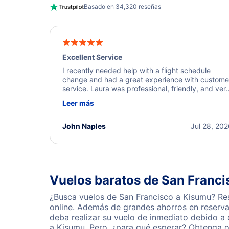
Basado en 34,320 reseñas
Excellent Service
I recently needed help with a flight schedule
change and had a great experience with custome
service. Laura was professional, friendly, and ver
helpful throughout the process. She quickly foun
Leer más
a solution and kept me informed of the next steps
I truly appreciate her excellent service.
John Naples
Jul 28, 20
Vuelos baratos de San Franc
¿Busca vuelos de San Francisco a Kisumu? Res
online. Además de grandes ahorros en reserva
deba realizar su vuelo de inmediato debido a
a Kisumu. Pero, ¿para qué esperar? Obtenga o