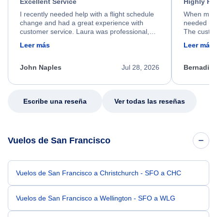
Excellent Service
Highly R
I recently needed help with a flight schedule
When my fl
change and had a great experience with
needed hel
customer service. Laura was professional,
The custom
friendly, and very helpful throughout the
calm, prof
Leer más
Leer más
process. She quickly found a solution and
throughout
kept me informed of the next steps. I truly
alternative
appreciate her excellent service.
necessary f
John Naples
Jul 28, 2026
Bernadine
excellent s
my issue.
Escribe una reseña
Ver todas las reseñas
Vuelos de San Francisco
Vuelos de San Francisco a Christchurch - SFO a CHC
Vuelos de San Francisco a Wellington - SFO a WLG