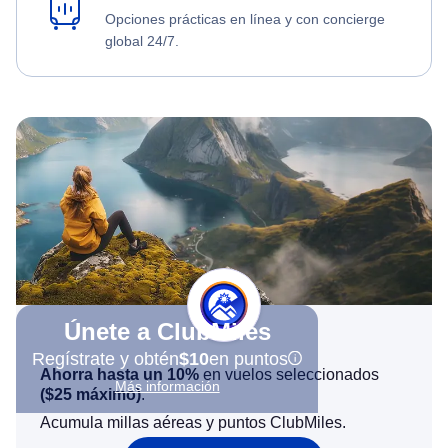
Opciones prácticas en línea y con concierge
global 24/7.
Únete a ClubMiles
Regístrate y obtén
$10
en puntos
Ahorra hasta un 10%
en vuelos seleccionados
Más información
(
$25
máximo)
.
Acumula millas aéreas y puntos ClubMiles.