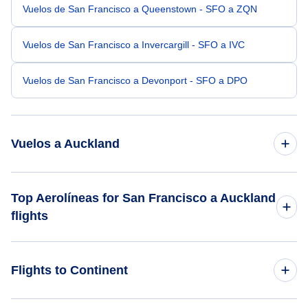
Vuelos de San Francisco a Queenstown - SFO a ZQN
Vuelos de San Francisco a Invercargill - SFO a IVC
Vuelos de San Francisco a Devonport - SFO a DPO
Vuelos a Auckland
Vuelos de Seattle a Auckland - SEA a AKL
Top Aerolíneas for San Francisco a Auckland
flights
Vuelos de San Diego a Auckland - SAN a AKL
Air New Zealand
Vuelos de Tampa a Auckland - TPA a AKL
Flights to Continent
United Airlines
Vuelos de Salt Lake City a Auckland - SLC a AKL