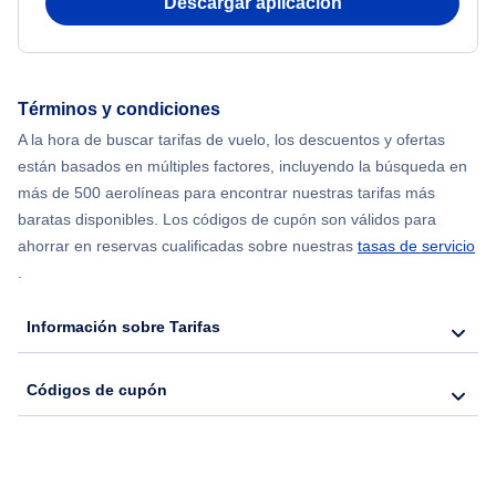
Descargar aplicación
Flights from Shanghai to Nueva York
Flights from Delhi to Nueva York
Términos y condiciones
Flights from Chicago to Delhi
A la hora de buscar tarifas de vuelo, los descuentos y ofertas
están basados en múltiples factores, incluyendo la búsqueda en
Flights from Nueva York to Seúl
más de 500 aerolíneas para encontrar nuestras tarifas más
baratas disponibles. Los códigos de cupón son válidos para
Flights from Nueva York to Hong Kong
ahorrar en reservas cualificadas sobre nuestras
tasas de servicio
.
Flights from Nueva York to Lisboa
Información sobre Tarifas
Códigos de cupón