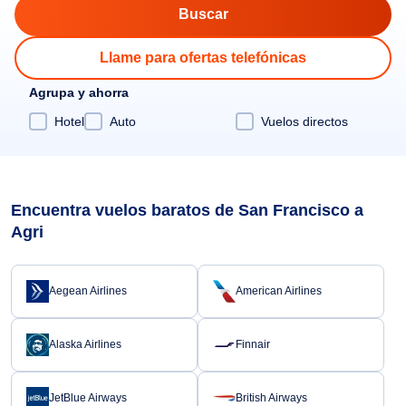
Llame para ofertas telefónicas
Agrupa y ahorra
Hotel
Auto
Vuelos directos
Encuentra vuelos baratos de San Francisco a
Agri
Aegean Airlines
American Airlines
Alaska Airlines
Finnair
JetBlue Airways
British Airways