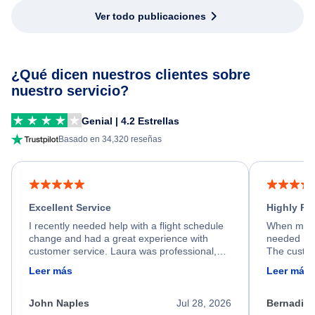
Ver todo publicaciones
¿Qué dicen nuestros clientes sobre
nuestro servicio?
Genial | 4.2 Estrellas
Basado en 34,320 reseñas
Excellent Service
Highly R
I recently needed help with a flight schedule
When my fl
change and had a great experience with
needed hel
customer service. Laura was professional,
The custom
friendly, and very helpful throughout the
calm, prof
Leer más
Leer más
process. She quickly found a solution and
throughout
kept me informed of the next steps. I truly
alternative
appreciate her excellent service.
necessary f
John Naples
Jul 28, 2026
Bernadine
excellent s