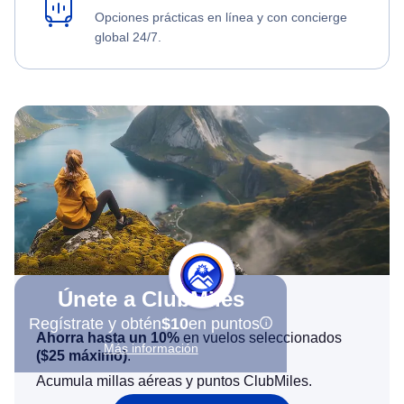
Opciones prácticas en línea y con concierge
global 24/7.
Únete a ClubMiles
Regístrate y obtén
$10
en puntos
Ahorra hasta un 10%
en vuelos seleccionados
Más información
(
$25
máximo)
.
Acumula millas aéreas y puntos ClubMiles.