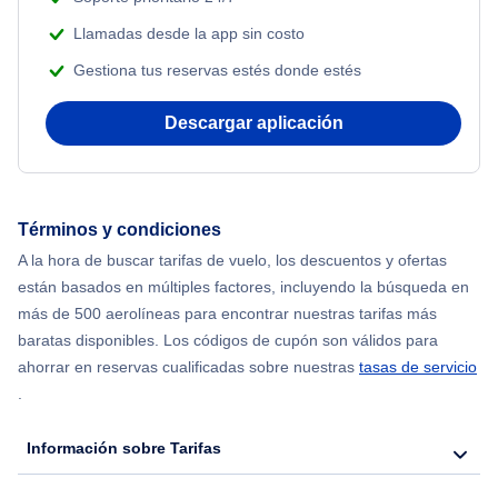
Beach Vacations
Llamadas desde la app sin costo
Flights from Nueva York to Singapur
Gestiona tus reservas estés donde estés
Flights from Nueva York to Atenas
Descargar aplicación
Flights from Nueva York to Mumbai
Flights from Shanghai to Nueva York
Términos y condiciones
A la hora de buscar tarifas de vuelo, los descuentos y ofertas
Flights from Delhi to Nueva York
están basados en múltiples factores, incluyendo la búsqueda en
más de 500 aerolíneas para encontrar nuestras tarifas más
Flights from Chicago to Delhi
baratas disponibles. Los códigos de cupón son válidos para
ahorrar en reservas cualificadas sobre nuestras
tasas de servicio
.
Flights from Nueva York to Seúl
Información sobre Tarifas
Flights from Nueva York to Hong Kong