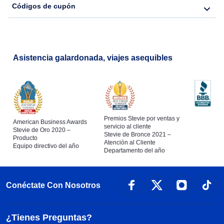
Códigos de cupón
Flights from Nueva York to Lisboa
Asistencia galardonada, viajes asequibles
Premios Stevie por ventas y
American Business Awards
servicio al cliente
Stevie de Oro 2020 –
Stevie de Bronce 2021 –
Producto
Atención al Cliente
Equipo directivo del año
Departamento del año
Conéctate Con Nosotros
¿Tienes Preguntas?