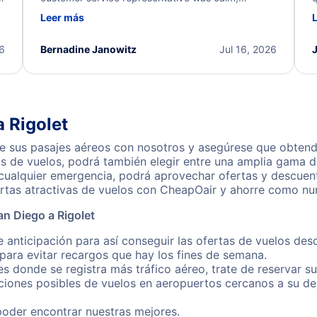
d
professional, and extremely helpful throughout the
w
Leer más
.
process. They quickly found alternative flight
b
options and assisted with the necessary follow-up.
e
I truly appreciate the excellent support and
26
Bernadine Janowitz
Jul 16, 2026
dedication to resolving my issue.
 Rigolet
e sus pasajes aéreos con nosotros y asegúrese que obtendr
s de vuelos, podrá también elegir entre una amplia gama de
 cualquier emergencia, podrá aprovechar ofertas y descuen
ertas atractivas de vuelos con CheapOair y ahorre como nun
n Diego a Rigolet
 anticipación para así conseguir las ofertas de vuelos des
ara evitar recargos que hay los fines de semana.
es donde se registra más tráfico aéreo, trate de reservar s
iones posibles de vuelos en aeropuertos cercanos a su des
poder encontrar nuestras mejores.