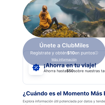
Únete a ClubMiles
Regístrate y obtén
$10
en puntos
Más información
¡Ahorra en tu viaje!
Ahorra hasta
$
50
sobre nuestras ta
¿Cuándo es el Momento Más B
Explora información útil potenciada por datos y tend