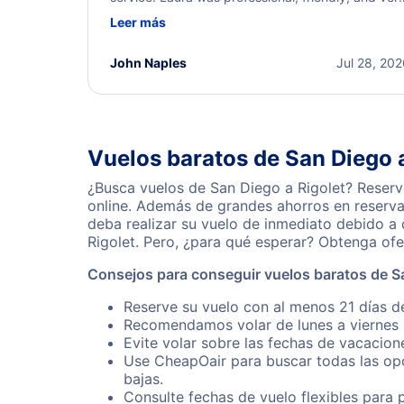
helpful throughout the process. She quickly foun
Leer más
a solution and kept me informed of the next steps
I truly appreciate her excellent service.
John Naples
Jul 28, 20
Vuelos baratos de San Diego a
¿Busca vuelos de San Diego a Rigolet? Reserv
online. Además de grandes ahorros en reserva
deba realizar su vuelo de inmediato debido a
Rigolet. Pero, ¿para qué esperar? Obtenga of
Consejos para conseguir vuelos baratos de Sa
Reserve su vuelo con al menos 21 días de
Recomendamos volar de lunes a viernes p
Evite volar sobre las fechas de vacacion
Use CheapOair para buscar todas las opc
bajas.
Consulte fechas de vuelo flexibles para 