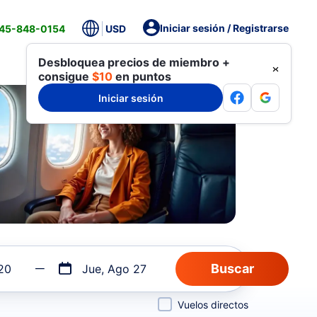
Iniciar sesión / Registrarse
845-848-0154
USD
Desbloquea precios de miembro +
consigue
$10
en puntos
Iniciar sesión
20
Jue, Ago 27
Vuelos directos