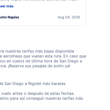
ere professional, courteous, and went above and
Leer más
eyond to resolve the issue. I'm grateful for the
xcellent assistance and smooth experience.
John Naples
Aug 04, 2026
á nuestras tarifas más bajas disponible
 aerolíneas que vuelan esta ruta. En caso que
tos en vuelos de última hora de San Diego a
ca. ¡Reserve sus pasajes de avión ya!
de San Diego a Rigolet más baratas.
u vuelo antes o después de estas fechas.
tino para así conseguir nuestras tarifas más