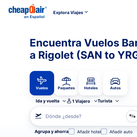
Explora Viajes
Encuentra Vuelos Ba
a Rigolet (SAN to YR
Vuelos
Paquetes
Hoteles
Autos
Ida y vuelta
Turista
1
Viajero
Dónde ¿desde?
Refina tu búsqueda por aerolínea, por ciudad o aerop
Agrupa y ahorra
Añadir hotel
Añadir auto