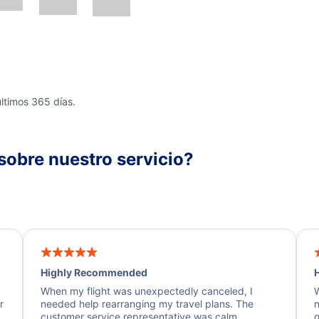
últimos 365 días.
sobre nuestro servicio?
Highly Recommended
H
When my flight was unexpectedly canceled, I
W
r
needed help rearranging my travel plans. The
n
y
customer service representative was calm,
q