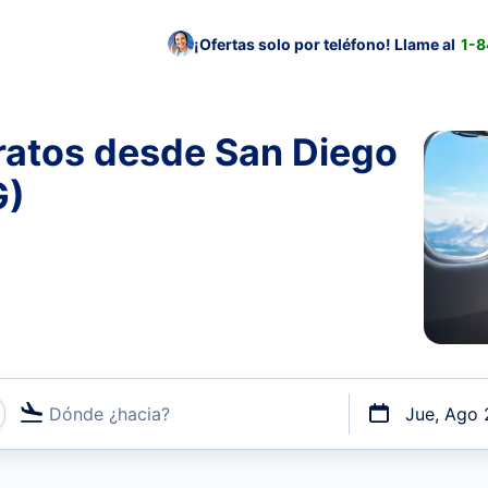
¡Ofertas solo por teléfono! Llame al
1-
ratos desde San Diego
G)
Dónde ¿hacia?
Jue, Ago 
uerto o por vuelos directos