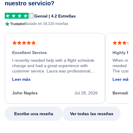
nuestro servicio?
Genial | 4.2 Estrellas
Basado en 34,320 reseñas
Excellent Service
Highly R
I recently needed help with a flight schedule
When my fl
change and had a great experience with
needed hel
customer service. Laura was professional,
The custom
friendly, and very helpful throughout the
calm, prof
Leer más
Leer más
process. She quickly found a solution and
throughout
kept me informed of the next steps. I truly
alternative
appreciate her excellent service.
necessary f
John Naples
Jul 28, 2026
Bernadine
excellent s
my issue.
Escribe una reseña
Ver todas las reseñas