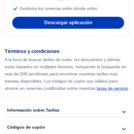
Gestiona tus reservas estés donde estés
Flights from Nueva York to Mumbai
Descargar aplicación
Flights from Shanghai to Nueva York
Flights from Delhi to Nueva York
Términos y condiciones
Flights from Chicago to Delhi
A la hora de buscar tarifas de vuelo, los descuentos y ofertas
están basados en múltiples factores, incluyendo la búsqueda en
Flights from Nueva York to Hong Kong
más de 500 aerolíneas para encontrar nuestras tarifas más
baratas disponibles. Los códigos de cupón son válidos para
Flights from Nueva York to Seúl
ahorrar en reservas cualificadas sobre nuestras
tasas de servicio
.
Flights from Nueva York to Barcelona
Información sobre Tarifas
Códigos de cupón