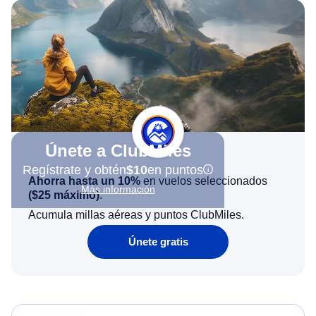
Únete a ClubMiles
Regístrate y obtén
$10
en puntos
Ahorra hasta un 10%
en vuelos seleccionados
Más información
(
$25
máximo)
.
Acumula millas aéreas y puntos ClubMiles.
Únete gratis