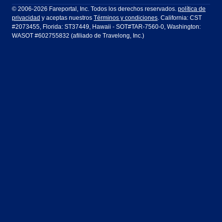
Ft Lauderdale
Honolulu
LATAM Airlines
Lufthansa
Dublín
Frankfurt
© 2006-2026 Fareportal, Inc. Todos los derechos reservados.
política de
privacidad
y aceptas nuestros
Términos y condiciones
. California: CST
Houston
Las Vegas
Air Europa
Turkish Airlines
Guadalajara
Lima
#2073455, Florida: ST37449, Hawaii - SOT#TAR-7560-0, Washington:
WASOT #602755832 (afiliado de Travelong, Inc.)
Los Ángeles
Miami
United Airlines
Volaris Airlines
Londres
Manila
Nueva York
Orlando
Madrid
Ciudad de México
Filadelfia
Phoenix
Nassau
Sídney
San Diego
San Francisco
París
Puerto Vallarta
Seattle
Tampa
Roma
San José
Toronto
Vancouver