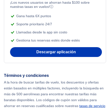
¡Los nuevos usuarios se ahorran hasta
$
100
sobre
Flights Under $99
nuestras tasas en vuelos!
ⓘ
Beach Vacations
Flights Under $199
Gana hasta 6X puntos
Soporte prioritario 24/7
Llamadas desde la app sin costo
Gestiona tus reservas estés donde estés
Descargar aplicación
Términos y condiciones
A la hora de buscar tarifas de vuelo, los descuentos y ofertas
están basados en múltiples factores, incluyendo la búsqueda en
más de 500 aerolíneas para encontrar nuestras tarifas más
baratas disponibles. Los códigos de cupón son válidos para
ahorrar en reservas cualificadas sobre nuestras
tasas de servicio