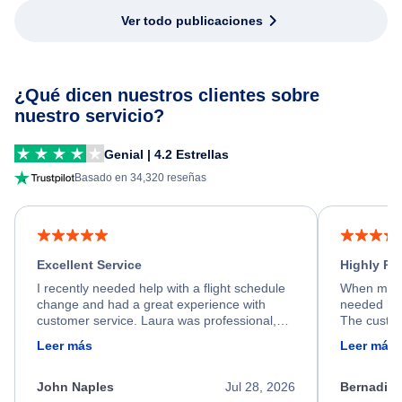
Ver todo publicaciones
¿Qué dicen nuestros clientes sobre
nuestro servicio?
Genial | 4.2 Estrellas
Basado en 34,320 reseñas
Excellent Service
Highly R
I recently needed help with a flight schedule
When my fl
change and had a great experience with
needed hel
customer service. Laura was professional,
The custom
friendly, and very helpful throughout the
calm, prof
Leer más
Leer más
process. She quickly found a solution and
throughout
kept me informed of the next steps. I truly
alternative
appreciate her excellent service.
necessary f
John Naples
Jul 28, 2026
Bernadine
excellent s