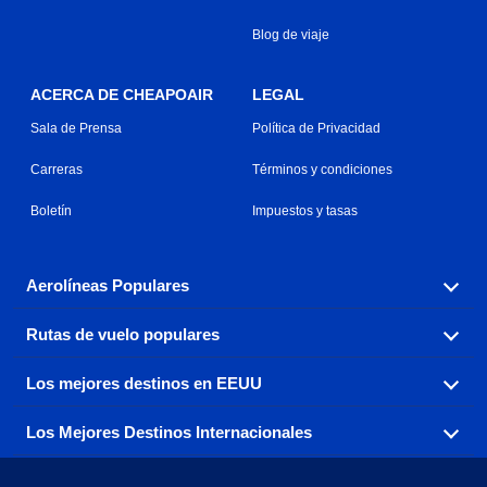
Blog de viaje
ACERCA DE CHEAPOAIR
LEGAL
Sala de Prensa
Política de Privacidad
Carreras
Términos y condiciones
Boletín
Impuestos y tasas
Aerolíneas Populares
Rutas de vuelo populares
Explora nuestras opciones de tarifas aéreas baratas por
aerolínea, con más de 500 opciones para elegir.
Los mejores destinos en EEUU
Reserva una de nuestras rutas de vuelo más populares
Aeromexico
Air Canada
con tres sencillos clics.
Los Mejores Destinos Internacionales
Air France
Encuentra boletos de avión baratos a destinos
Alaska Airlines
populares de los EEUU de costa a costa.
Atlanta a Ft Lauderdale
Chicago a Las Vegas
American Airlines
China Eastern Airlines