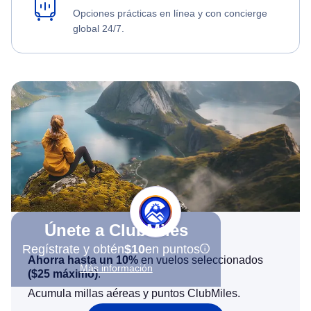
Opciones prácticas en línea y con concierge
global 24/7.
Únete a ClubMiles
Regístrate y obtén
$10
en puntos
Ahorra hasta un 10%
en vuelos seleccionados
Más información
(
$25
máximo)
.
Acumula millas aéreas y puntos ClubMiles.