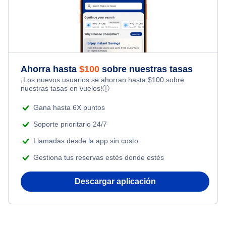
Family Vacations
Flights from Nueva York to Tel Aviv
Last Minute Hotels
Flights Under $199
Kid Friendly Vacations
Flights from Nueva York to Estanbul
Honeymoon Vacations
Flights from Nueva York to Singapur
Ahorra hasta
$
100
sobre nuestras tasas
¡Los nuevos usuarios se ahorran hasta
$
100
sobre
Romantic Vacations
nuestras tasas en vuelos!
ⓘ
Flights from Nueva York to Atenas
Adventure Vacations
Gana hasta 6X puntos
Flights from Nueva York to Mumbai
Soporte prioritario 24/7
Beach Vacations
Llamadas desde la app sin costo
Flights from Shanghai to Nueva York
Gestiona tus reservas estés donde estés
Flights from Delhi to Nueva York
Descargar aplicación
Flights from Chicago to Delhi
Flights from Nueva York to Seúl