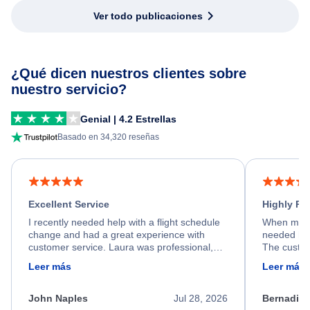
Ver todo publicaciones
¿Qué dicen nuestros clientes sobre
nuestro servicio?
Genial | 4.2 Estrellas
Basado en 34,320 reseñas
Excellent Service
Highly R
I recently needed help with a flight schedule
When my fl
change and had a great experience with
needed hel
customer service. Laura was professional,
The custom
friendly, and very helpful throughout the
calm, prof
Leer más
Leer más
process. She quickly found a solution and
throughout
kept me informed of the next steps. I truly
alternative
appreciate her excellent service.
necessary f
John Naples
Jul 28, 2026
Bernadine
excellent s