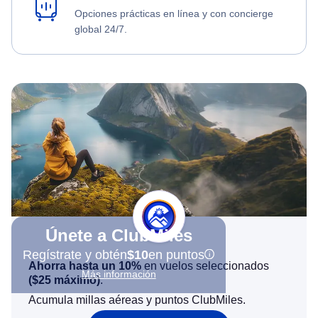
Opciones prácticas en línea y con concierge
global 24/7.
Únete a ClubMiles
Regístrate y obtén
$10
en puntos
Ahorra hasta un 10%
en vuelos seleccionados
Más información
(
$25
máximo)
.
Acumula millas aéreas y puntos ClubMiles.