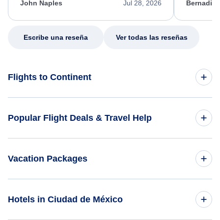
appreciate her excellent service.
necessary f
John Naples
Jul 28, 2026
Bernadine
excellent s
my issue.
Escribe una reseña
Ver todas las reseñas
Flights to Continent
Flights to Africa
Popular Flight Deals & Travel Help
Flights to Asia
Domestic Flights
Vacation Packages
Flights to Caribbean
International Flights
Flights to Central America
México Vacation Packages
Hotels in Ciudad de México
One Way Flights
Flights to Europe
Vacation Packages Under $500