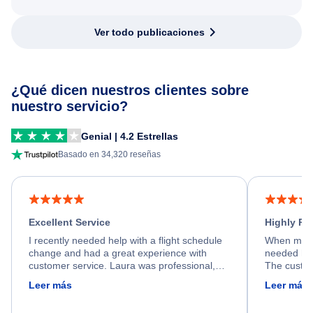
Ver todo publicaciones
¿Qué dicen nuestros clientes sobre
nuestro servicio?
Genial | 4.2 Estrellas
Basado en 34,320 reseñas
Excellent Service
Highly R
I recently needed help with a flight schedule
When my fl
change and had a great experience with
needed hel
customer service. Laura was professional,
The custom
friendly, and very helpful throughout the
calm, prof
Leer más
Leer más
process. She quickly found a solution and
throughout
kept me informed of the next steps. I truly
alternative