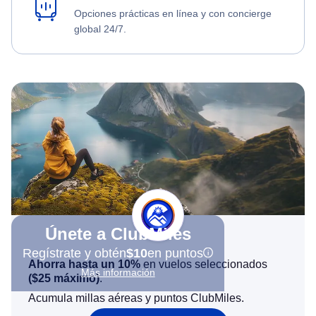
Opciones prácticas en línea y con concierge
global 24/7.
Únete a ClubMiles
Regístrate y obtén
$10
en puntos
Ahorra hasta un 10%
en vuelos seleccionados
Más información
(
$25
máximo)
.
Acumula millas aéreas y puntos ClubMiles.