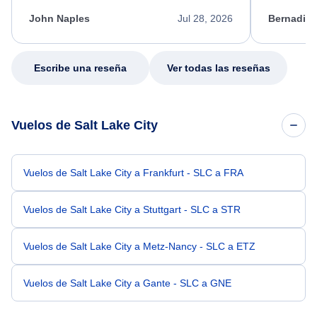
kept me informed of the next steps. I truly
alternative
appreciate her excellent service.
necessary f
John Naples
Jul 28, 2026
Bernadine
excellent s
my issue.
Escribe una reseña
Ver todas las reseñas
Vuelos de Salt Lake City
Vuelos de Salt Lake City a Frankfurt - SLC a FRA
Vuelos de Salt Lake City a Stuttgart - SLC a STR
Vuelos de Salt Lake City a Metz-Nancy - SLC a ETZ
Vuelos de Salt Lake City a Gante - SLC a GNE