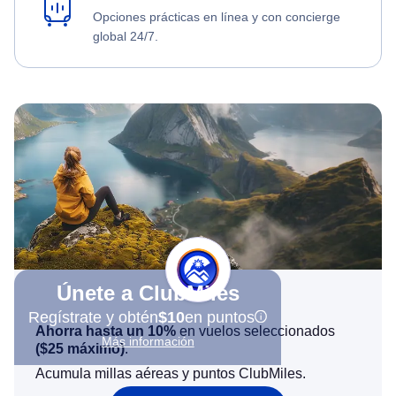
Opciones prácticas en línea y con concierge
global 24/7.
Únete a ClubMiles
Regístrate y obtén
$10
en puntos
Ahorra hasta un 10%
en vuelos seleccionados
Más información
(
$25
máximo)
.
Acumula millas aéreas y puntos ClubMiles.