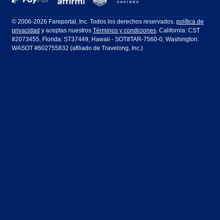
Filadelfia a Orlando
San Francisco a Los Ángeles
Ft Lauderdale
Honolulu
LATAM Airlines
Lufthansa
Dublín
Frankfurt
© 2006-2026 Fareportal, Inc. Todos los derechos reservados.
política de
privacidad
y aceptas nuestros
Términos y condiciones
. California: CST
Houston
Las Vegas
Air Europa
Turkish Airlines
Guadalajara
Lima
#2073455, Florida: ST37449, Hawaii - SOT#TAR-7560-0, Washington:
WASOT #602755832 (afiliado de Travelong, Inc.)
Los Ángeles
Miami
United Airlines
Volaris Airlines
Londres
Manila
Nueva York
Orlando
Madrid
Ciudad de México
Filadelfia
Phoenix
Nassau
Sídney
San Diego
San Francisco
París
Puerto Vallarta
Seattle
Tampa
Roma
San José
Toronto
Vancouver