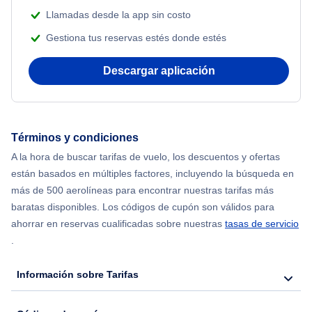
Beach Vacations
Llamadas desde la app sin costo
Flights from Nueva York to Estanbul
Gestiona tus reservas estés donde estés
Flights from Nueva York to Atenas
Descargar aplicación
Flights from Nueva York to Mumbai
Flights from Shanghai to Nueva York
Términos y condiciones
A la hora de buscar tarifas de vuelo, los descuentos y ofertas
Flights from Delhi to Nueva York
están basados en múltiples factores, incluyendo la búsqueda en
más de 500 aerolíneas para encontrar nuestras tarifas más
Flights from Chicago to Delhi
baratas disponibles. Los códigos de cupón son válidos para
ahorrar en reservas cualificadas sobre nuestras
tasas de servicio
.
Flights from Nueva York to Hong Kong
Información sobre Tarifas
Flights from Nueva York to Seúl