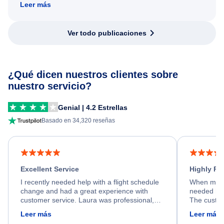
Leer más
Ver todo publicaciones
¿Qué dicen nuestros clientes sobre
nuestro servicio?
Genial | 4.2 Estrellas
Basado en 34,320 reseñas
Excellent Service
Highly R
I recently needed help with a flight schedule
When my fl
change and had a great experience with
needed hel
customer service. Laura was professional,
The custom
friendly, and very helpful throughout the
calm, prof
Leer más
Leer más
process. She quickly found a solution and
throughout