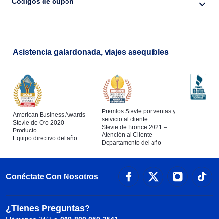
Códigos de cupón
Flights from Nueva York to Barcelona
Asistencia galardonada, viajes asequibles
Premios Stevie por ventas y
American Business Awards
servicio al cliente
Stevie de Oro 2020 –
Stevie de Bronce 2021 –
Producto
Atención al Cliente
Equipo directivo del año
Departamento del año
Conéctate Con Nosotros
¿Tienes Preguntas?
Llámanos 24/7 a
000-800-050-3541