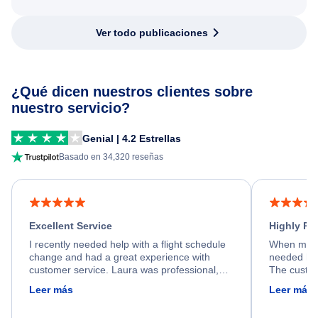
Ver todo publicaciones
¿Qué dicen nuestros clientes sobre
nuestro servicio?
Genial | 4.2 Estrellas
Basado en 34,320 reseñas
Excellent Service
Highly R
I recently needed help with a flight schedule
When my fl
change and had a great experience with
needed hel
customer service. Laura was professional,
The custom
friendly, and very helpful throughout the
calm, prof
Leer más
Leer más
process. She quickly found a solution and
throughout
kept me informed of the next steps. I truly
alternative