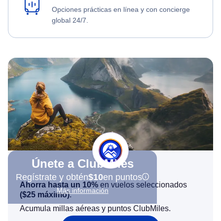
Opciones prácticas en línea y con concierge
global 24/7.
Únete a ClubMiles
Regístrate y obtén
$10
en puntos
Ahorra hasta un 10%
en vuelos seleccionados
Más información
(
$25
máximo)
.
Acumula millas aéreas y puntos ClubMiles.