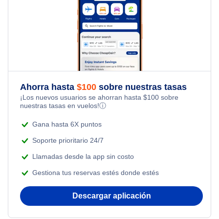
Flights from Toronto to Shanghai
Hotels Under $100
Flights Under $99
Kid Friendly Vacations
Flights from Nueva York to Singapur
Last Minute Hotels
Flights Under $199
Honeymoon Vacations
Flights from Nueva York to Tel Aviv
Romantic Vacations
Flights from Nueva York to Estanbul
Ahorra hasta
$
100
sobre nuestras tasas
¡Los nuevos usuarios se ahorran hasta
$
100
sobre
Adventure Vacations
nuestras tasas en vuelos!
ⓘ
Flights from Nueva York to Atenas
Beach Vacations
Gana hasta 6X puntos
Flights from Nueva York to Mumbai
Soporte prioritario 24/7
Llamadas desde la app sin costo
Flights from Shanghai to Nueva York
Gestiona tus reservas estés donde estés
Flights from Delhi to Nueva York
Descargar aplicación
Flights from Chicago to Delhi