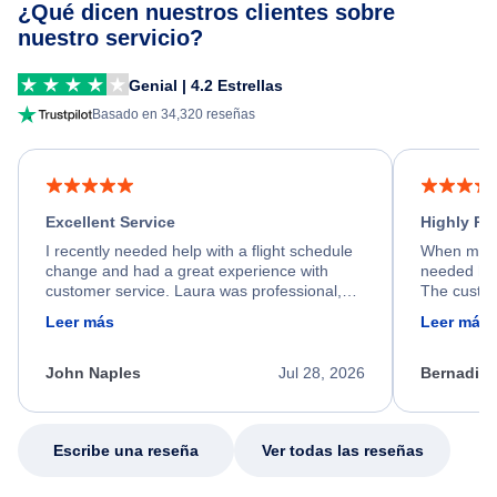
¿Qué dicen nuestros clientes sobre
nuestro servicio?
Genial | 4.2 Estrellas
Basado en 34,320 reseñas
Excellent Service
Highly R
I recently needed help with a flight schedule
When my fl
change and had a great experience with
needed hel
customer service. Laura was professional,
The custom
friendly, and very helpful throughout the
calm, prof
Leer más
Leer más
process. She quickly found a solution and
throughout
kept me informed of the next steps. I truly
alternative
appreciate her excellent service.
necessary f
John Naples
Jul 28, 2026
Bernadine
excellent s
my issue.
Escribe una reseña
Ver todas las reseñas