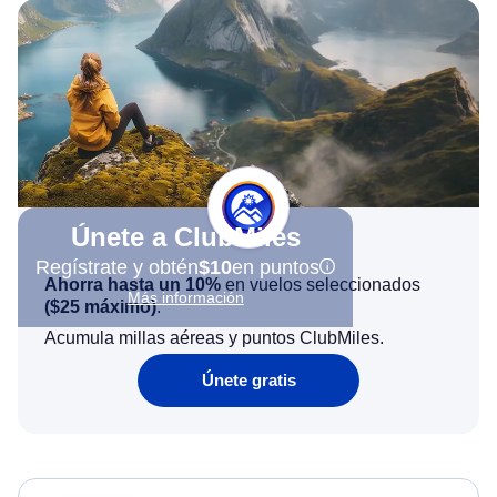
Únete a ClubMiles
Regístrate y obtén
$10
en puntos
Ahorra hasta un 10%
en vuelos seleccionados
Más información
(
$25
máximo)
.
Acumula millas aéreas y puntos ClubMiles.
Únete gratis