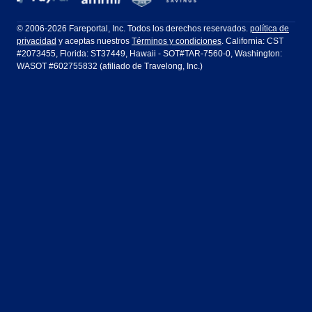
Filadelfia a Orlando
San Francisco a Los Ángeles
Ft Lauderdale
Honolulu
LATAM Airlines
Lufthansa
Dublín
Frankfurt
© 2006-2026 Fareportal, Inc. Todos los derechos reservados.
política de
privacidad
y aceptas nuestros
Términos y condiciones
. California: CST
Houston
Las Vegas
Air Europa
Turkish Airlines
Guadalajara
Lima
#2073455, Florida: ST37449, Hawaii - SOT#TAR-7560-0, Washington:
WASOT #602755832 (afiliado de Travelong, Inc.)
Los Ángeles
Miami
United Airlines
Volaris Airlines
Londres
Manila
Nueva York
Orlando
Madrid
Ciudad de México
Filadelfia
Phoenix
Nassau
Sídney
San Diego
San Francisco
París
Puerto Vallarta
Seattle
Tampa
Roma
San José
Toronto
Vancouver