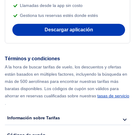
Flights from Nueva York to Atenas
Llamadas desde la app sin costo
Gestiona tus reservas estés donde estés
Flights from Nueva York to Mumbai
Descargar aplicación
Flights from Shanghai to Nueva York
Flights from Delhi to Nueva York
Términos y condiciones
Flights from Chicago to Delhi
A la hora de buscar tarifas de vuelo, los descuentos y ofertas
están basados en múltiples factores, incluyendo la búsqueda en
Flights from Nueva York to Seúl
más de 500 aerolíneas para encontrar nuestras tarifas más
baratas disponibles. Los códigos de cupón son válidos para
Flights from Nueva York to Hong Kong
ahorrar en reservas cualificadas sobre nuestras
tasas de servicio
.
Flights from Nueva York to Lisboa
Información sobre Tarifas