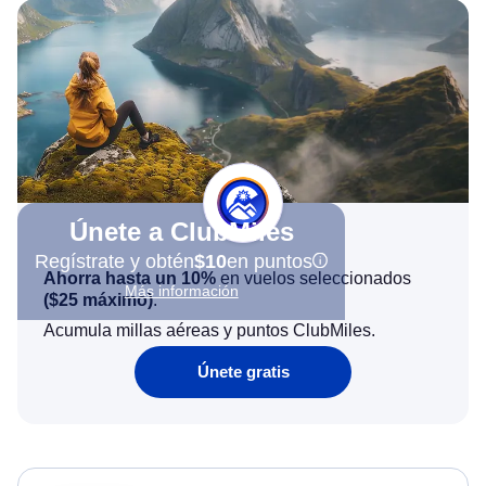
Únete a ClubMiles
Regístrate y obtén
$10
en puntos
Ahorra hasta un 10%
en vuelos seleccionados
Más información
(
$25
máximo)
.
Acumula millas aéreas y puntos ClubMiles.
Únete gratis