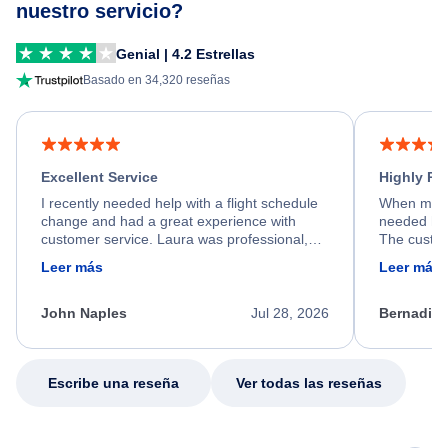
nuestro servicio?
Genial | 4.2 Estrellas
Basado en 34,320 reseñas
Excellent Service
Highly R
I recently needed help with a flight schedule
When my fl
change and had a great experience with
needed hel
customer service. Laura was professional,
The custom
friendly, and very helpful throughout the
calm, prof
Leer más
Leer más
process. She quickly found a solution and
throughout
kept me informed of the next steps. I truly
alternative
appreciate her excellent service.
necessary f
John Naples
Jul 28, 2026
Bernadine
excellent s
my issue.
Escribe una reseña
Ver todas las reseñas