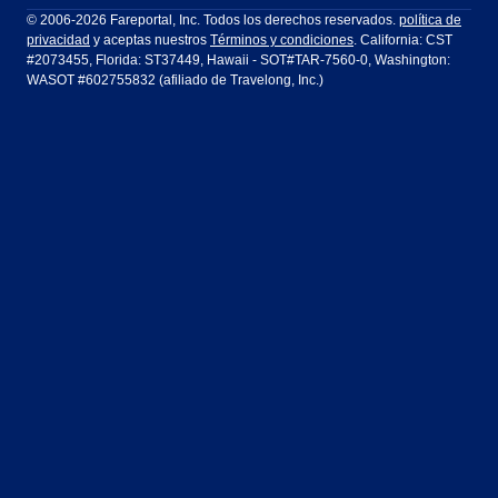
Ft Lauderdale
Honolulu
LATAM Airlines
Lufthansa
Dublín
Frankfurt
© 2006-2026 Fareportal, Inc. Todos los derechos reservados.
política de
privacidad
y aceptas nuestros
Términos y condiciones
. California: CST
Houston
Las Vegas
Air Europa
Turkish Airlines
Guadalajara
Lima
#2073455, Florida: ST37449, Hawaii - SOT#TAR-7560-0, Washington:
WASOT #602755832 (afiliado de Travelong, Inc.)
Los Ángeles
Miami
United Airlines
Volaris Airlines
Londres
Manila
Nueva York
Orlando
Madrid
Ciudad de México
Filadelfia
Phoenix
Nassau
Sídney
San Diego
San Francisco
París
Puerto Vallarta
Seattle
Tampa
Roma
San José
Toronto
Vancouver