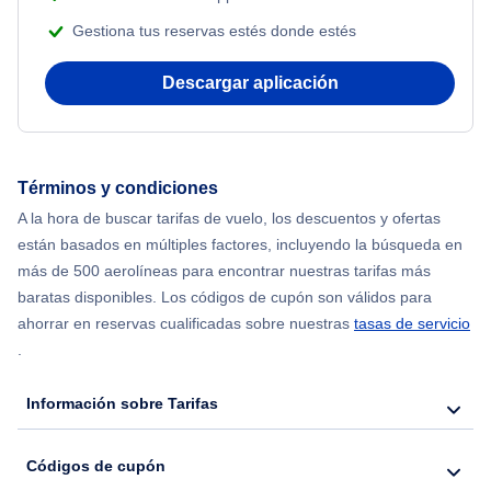
Gestiona tus reservas estés donde estés
Flights from Nueva York to Mumbai
Descargar aplicación
Flights from Shanghai to Nueva York
Flights from Delhi to Nueva York
Términos y condiciones
Flights from Chicago to Delhi
A la hora de buscar tarifas de vuelo, los descuentos y ofertas
están basados en múltiples factores, incluyendo la búsqueda en
Flights from Nueva York to Hong Kong
más de 500 aerolíneas para encontrar nuestras tarifas más
baratas disponibles. Los códigos de cupón son válidos para
Flights from Nueva York to Seúl
ahorrar en reservas cualificadas sobre nuestras
tasas de servicio
.
Flights from Nueva York to Barcelona
Información sobre Tarifas
Códigos de cupón