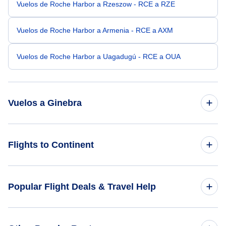
Vuelos de Roche Harbor a Rzeszow - RCE a RZE
Vuelos de Roche Harbor a Armenia - RCE a AXM
Vuelos de Roche Harbor a Uagadugú - RCE a OUA
Vuelos a Ginebra
Vuelos de San Diego a Ginebra - SAN a GVA
Flights to Continent
Vuelos de Raleigh-Durham a Ginebra - RDU a GVA
Flights to Africa
Popular Flight Deals & Travel Help
Vuelos de Salt Lake City a Ginebra - SLC a GVA
Flights to Asia
Vuelos de San Bernardino a Ginebra - SBT a GVA
Domestic Flights