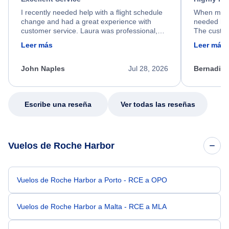
I recently needed help with a flight schedule
When my fl
change and had a great experience with
needed hel
customer service. Laura was professional,
The custom
friendly, and very helpful throughout the
calm, prof
Leer más
Leer más
process. She quickly found a solution and
throughout
kept me informed of the next steps. I truly
alternative
appreciate her excellent service.
necessary f
John Naples
Jul 28, 2026
Bernadine
excellent s
my issue.
Escribe una reseña
Ver todas las reseñas
Vuelos de Roche Harbor
Vuelos de Roche Harbor a Porto - RCE a OPO
Vuelos de Roche Harbor a Malta - RCE a MLA