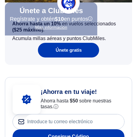
Únete a ClubMiles
Regístrate y obtén
$10
en puntos
Ahorra hasta un 10%
en vuelos seleccionados
Más información
(
$25
máximo)
.
Acumula millas aéreas y puntos ClubMiles.
Únete gratis
¡Ahorra en tu viaje!
Ahorra hasta
$
50
sobre nuestras
tasas.
ⓘ
Consigue Código