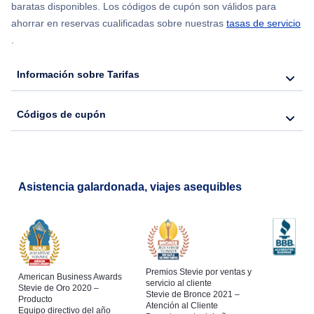
Flights from Chicago to Delhi
baratas disponibles. Los códigos de cupón son válidos para
ahorrar en reservas cualificadas sobre nuestras
tasas de servicio
.
Flights from Nueva York to Seúl
Información sobre Tarifas
Flights from Nueva York to Hong Kong
Códigos de cupón
Flights from Nueva York to Lisboa
Asistencia galardonada, viajes asequibles
Premios Stevie por ventas y
American Business Awards
servicio al cliente
Stevie de Oro 2020 –
Stevie de Bronce 2021 –
Producto
Atención al Cliente
Equipo directivo del año