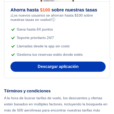
Flights Under $49
Honeymoon Vacations
Ahorra hasta
$
100
sobre nuestras tasas
Flights from Nueva York to Milán
¡Los nuevos usuarios se ahorran hasta
$
100
sobre
Flights Under $99
Romantic Vacations
nuestras tasas en vuelos!
ⓘ
Flights from Nueva York to Tel Aviv
Flights Under $199
Gana hasta 6X puntos
Adventure Vacations
Flights from Nueva York to Estanbul
Soporte prioritario 24/7
Beach Vacations
Llamadas desde la app sin costo
Flights from Nueva York to Singapur
Gestiona tus reservas estés donde estés
Flights from Nueva York to Atenas
Descargar aplicación
Flights from Nueva York to Mumbai
Flights from Shanghai to Nueva York
Términos y condiciones
A la hora de buscar tarifas de vuelo, los descuentos y ofertas
Flights from Delhi to Nueva York
están basados en múltiples factores, incluyendo la búsqueda en
más de 500 aerolíneas para encontrar nuestras tarifas más