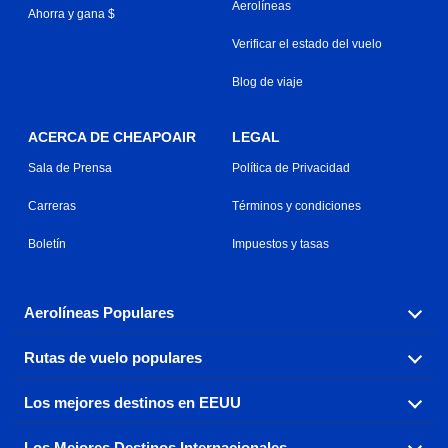
Aerolíneas
Ahorra y gana $
Verificar el estado del vuelo
Blog de viaje
ACERCA DE CHEAPOAIR
LEGAL
Sala de Prensa
Política de Privacidad
Carreras
Términos y condiciones
Boletín
Impuestos y tasas
Aerolíneas Populares
Rutas de vuelo populares
Explora nuestras opciones de tarifas aéreas baratas por
aerolínea, con más de 500 opciones para elegir.
Los mejores destinos en EEUU
Reserva una de nuestras rutas de vuelo más populares
Aeromexico
Air Canada
con tres sencillos clics.
Los Mejores Destinos Internacionales