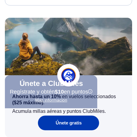
Únete a ClubMiles
Regístrate y obtén
$10
en puntos
Ahorra hasta un 10%
en vuelos seleccionados
Más información
(
$25
máximo)
.
Acumula millas aéreas y puntos ClubMiles.
Únete gratis