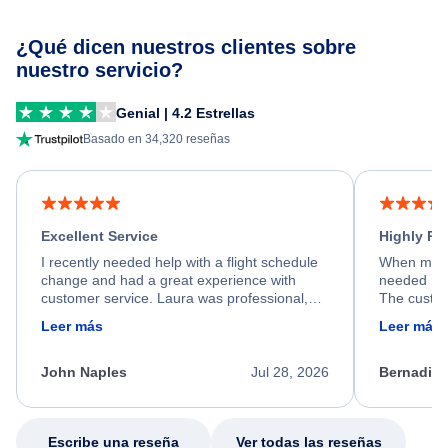
¿Qué dicen nuestros clientes sobre
nuestro servicio?
Genial | 4.2 Estrellas
Basado en 34,320 reseñas
Excellent Service
Highly R
I recently needed help with a flight schedule
When my fl
change and had a great experience with
needed hel
customer service. Laura was professional,
The custom
friendly, and very helpful throughout the
calm, prof
Leer más
Leer más
process. She quickly found a solution and
throughout
kept me informed of the next steps. I truly
alternative
appreciate her excellent service.
necessary f
John Naples
Jul 28, 2026
Bernadine
excellent s
my issue.
Escribe una reseña
Ver todas las reseñas