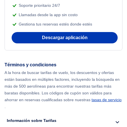
Adventure Vacations
Soporte prioritario 24/7
Flights from Nueva York to Atenas
Llamadas desde la app sin costo
Beach Vacations
Gestiona tus reservas estés donde estés
Flights from Nueva York to Mumbai
Descargar aplicación
Flights from Shanghai to Nueva York
Flights from Delhi to Nueva York
Términos y condiciones
Flights from Chicago to Delhi
A la hora de buscar tarifas de vuelo, los descuentos y ofertas
están basados en múltiples factores, incluyendo la búsqueda en
Flights from Nueva York to Seúl
más de 500 aerolíneas para encontrar nuestras tarifas más
baratas disponibles. Los códigos de cupón son válidos para
Flights from Nueva York to Hong Kong
ahorrar en reservas cualificadas sobre nuestras
tasas de servicio
.
Flights from Nueva York to Lisboa
Información sobre Tarifas