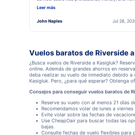
helpful throughout the process. She quickly foun
Leer más
a solution and kept me informed of the next steps
I truly appreciate her excellent service.
John Naples
Jul 28, 20
Vuelos baratos de Riverside a
¿Busca vuelos de Riverside a Kasigluk? Reser
online. Además de grandes ahorros en reserva
deba realizar su vuelo de inmediato debido a
Kasigluk. Pero, ¿para qué esperar? Obtenga o
Consejos para conseguir vuelos baratos de Ri
Reserve su vuelo con al menos 21 días de
Recomendamos volar de lunes a viernes p
Evite volar sobre las fechas de vacacion
Use CheapOair para buscar todas las opc
bajas.
Consulte fechas de vuelo flexibles para 