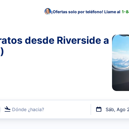
¡Ofertas solo por teléfono! Llame al
1-
atos desde Riverside a
)
Dónde ¿hacia?
Sáb, Ago 
uerto o por vuelos directos