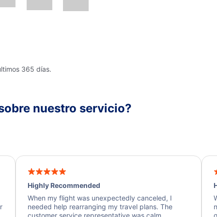
últimos 365 días.
sobre nuestro servicio?
Highly Recommended
H
When my flight was unexpectedly canceled, I
W
r
needed help rearranging my travel plans. The
n
y
customer service representative was calm,
q