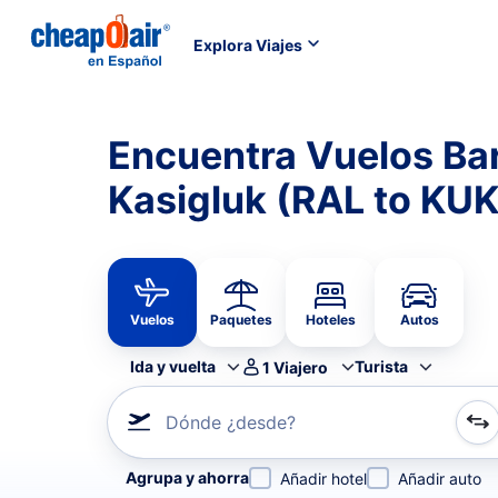
Explora Viajes
Encuentra Vuelos Bar
Kasigluk (RAL to KUK
Vuelos
Paquetes
Hoteles
Autos
Ida y vuelta
Turista
1
Viajero
Dónde ¿desde?
Refina tu búsqueda por aerolínea, por ciudad o aerop
Agrupa y ahorra
Añadir hotel
Añadir auto