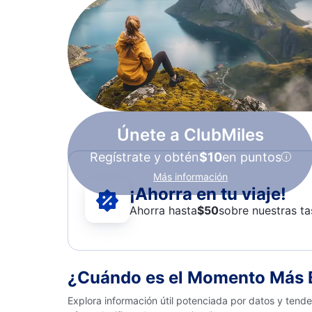
Únete a ClubMiles
Regístrate y obtén
$10
en puntos
Más información
¡Ahorra en tu viaje!
Ahorra hasta
$
50
sobre nuestras ta
¿Cuándo es el Momento Más B
Explora información útil potenciada por datos y tend