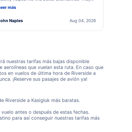
ere professional, courteous, and went above and
Leer más
eyond to resolve the issue. I'm grateful for the
xcellent assistance and smooth experience.
John Naples
Aug 04, 2026
á nuestras tarifas más bajas disponible
 aerolíneas que vuelan esta ruta. En caso que
os en vuelos de última hora de Riverside a
nca. ¡Reserve sus pasajes de avión ya!
de Riverside a Kasigluk más baratas.
u vuelo antes o después de estas fechas.
tino para así conseguir nuestras tarifas más