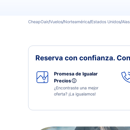
CheapOair
/
Vuelos
/
Norteamérica
/
Estados Unidos
/
Ala
Reserva con confianza.
Con
Promesa de Igualar
Precios
ⓘ
¿Encontraste una mejor
oferta? ¡La igualamos!