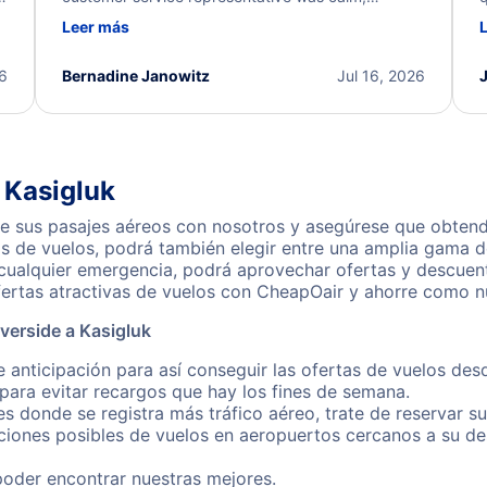
d
professional, and extremely helpful throughout the
w
Leer más
.
process. They quickly found alternative flight
b
options and assisted with the necessary follow-up.
e
I truly appreciate the excellent support and
26
Bernadine Janowitz
Jul 16, 2026
dedication to resolving my issue.
 Kasigluk
ve sus pasajes aéreos con nosotros y asegúrese que obtendr
s de vuelos, podrá también elegir entre una amplia gama de
 cualquier emergencia, podrá aprovechar ofertas y descuent
fertas atractivas de vuelos con CheapOair y ahorre como nu
verside a Kasigluk
 anticipación para así conseguir las ofertas de vuelos des
ara evitar recargos que hay los fines de semana.
es donde se registra más tráfico aéreo, trate de reservar s
iones posibles de vuelos en aeropuertos cercanos a su des
poder encontrar nuestras mejores.