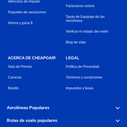
Vehículos de Alquiler
Facturacion online
Paquetes de vacaciones
Tasas de Equipaje de las
Aerolíneas
Ahorra y gana $
Verificar el estado del vuelo
Blog de viaje
ACERCA DE CHEAPOAIR
LEGAL
Sala de Prensa
Política de Privacidad
Carreras
Términos y condiciones
Boletín
Impuestos y tasas
Aerolíneas Populares
Rutas de vuelo populares
Explora nuestras opciones de tarifas aéreas baratas por
aerolínea, con más de 500 opciones para elegir.