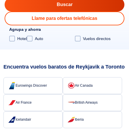
Llame para ofertas telefónicas
Agrupa y ahorra
Hotel
Auto
Vuelos directos
Encuentra vuelos baratos de Reykjavik a Toronto
Eurowings Discover
Air Canada
Air France
British Airways
Icelandair
Iberia