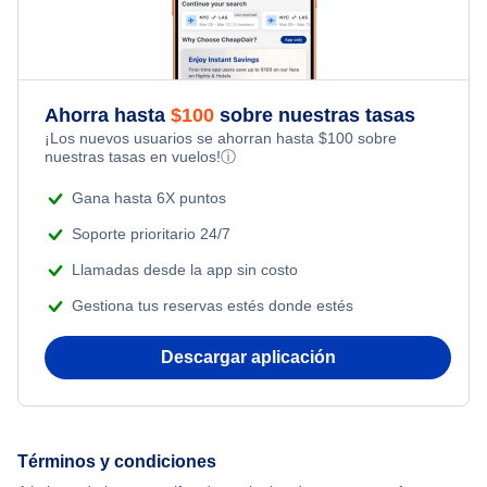
Family Vacations
Flights from Toronto to Shanghai
Hotels Under $100
Flights Under $99
Kid Friendly Vacations
Flights from Nueva York to Singapur
Last Minute Hotels
Flights Under $199
Ahorra hasta
$
100
sobre nuestras tasas
Honeymoon Vacations
¡Los nuevos usuarios se ahorran hasta
$
100
sobre
Flights from Nueva York to Tel Aviv
nuestras tasas en vuelos!
ⓘ
Romantic Vacations
Flights from Nueva York to Estanbul
Gana hasta 6X puntos
Adventure Vacations
Soporte prioritario 24/7
Flights from Nueva York to Atenas
Llamadas desde la app sin costo
Beach Vacations
Gestiona tus reservas estés donde estés
Flights from Nueva York to Mumbai
Descargar aplicación
Flights from Shanghai to Nueva York
Flights from Delhi to Nueva York
Términos y condiciones
Flights from Chicago to Delhi