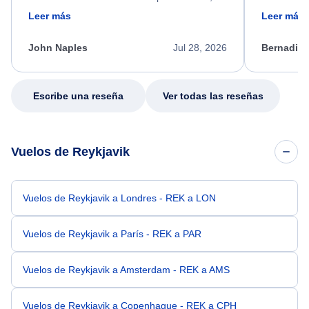
friendly, and very helpful throughout the
calm, prof
Leer más
Leer más
process. She quickly found a solution and
throughout
kept me informed of the next steps. I truly
alternative
appreciate her excellent service.
necessary f
John Naples
Jul 28, 2026
Bernadine
excellent s
my issue.
Escribe una reseña
Ver todas las reseñas
Vuelos de Reykjavik
Vuelos de Reykjavik a Londres - REK a LON
Vuelos de Reykjavik a París - REK a PAR
Vuelos de Reykjavik a Amsterdam - REK a AMS
Vuelos de Reykjavik a Copenhague - REK a CPH