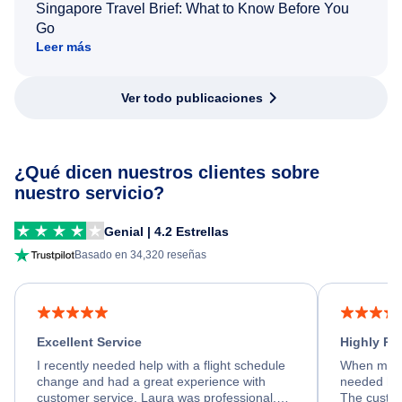
Singapore Travel Brief: What to Know Before You
Go
Leer más
Ver todo publicaciones
¿Qué dicen nuestros clientes sobre
nuestro servicio?
Genial | 4.2 Estrellas
Basado en 34,320 reseñas
Excellent Service
Highly R
I recently needed help with a flight schedule
When my fl
change and had a great experience with
needed hel
customer service. Laura was professional,
The custom