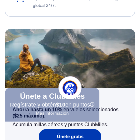
global 24/7.
Únete a ClubMiles
Regístrate y obtén
$10
en puntos
Ahorra hasta un 10%
en vuelos seleccionados
Más información
(
$25
máximo)
.
Acumula millas aéreas y puntos ClubMiles.
Únete gratis