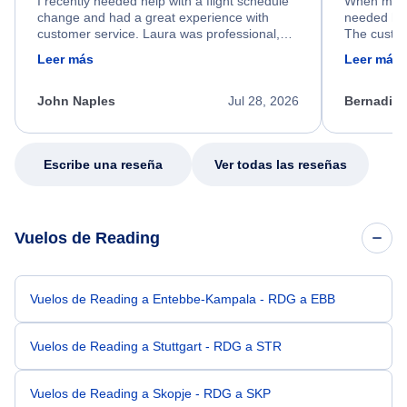
I recently needed help with a flight schedule
When my fl
change and had a great experience with
needed hel
customer service. Laura was professional,
The custom
friendly, and very helpful throughout the
calm, prof
Leer más
Leer más
process. She quickly found a solution and
throughout
kept me informed of the next steps. I truly
alternative
appreciate her excellent service.
necessary f
John Naples
Jul 28, 2026
Bernadine
excellent s
my issue.
Escribe una reseña
Ver todas las reseñas
Vuelos de Reading
Vuelos de Reading a Entebbe-Kampala - RDG a EBB
Vuelos de Reading a Stuttgart - RDG a STR
Vuelos de Reading a Skopje - RDG a SKP