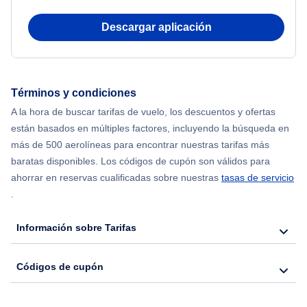
Flights from Delhi to Nueva York
Descargar aplicación
Flights from Chicago to Delhi
Flights from Nueva York to Hong Kong
Términos y condiciones
A la hora de buscar tarifas de vuelo, los descuentos y ofertas
Flights from Nueva York to Seúl
están basados en múltiples factores, incluyendo la búsqueda en
más de 500 aerolíneas para encontrar nuestras tarifas más
Flights from Nueva York to Barcelona
baratas disponibles. Los códigos de cupón son válidos para
ahorrar en reservas cualificadas sobre nuestras
tasas de servicio
.
Información sobre Tarifas
Códigos de cupón