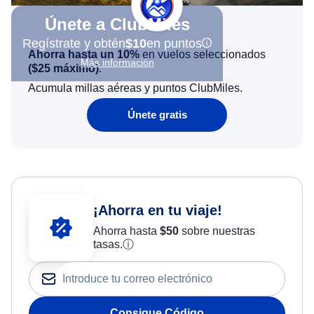
Únete a ClubMiles
Regístrate y obtén
$10
en puntos
Ahorra hasta un 10%
en vuelos seleccionados
Más información
(
$25
máximo)
.
Acumula millas aéreas y puntos ClubMiles.
Únete gratis
¡Ahorra en tu viaje!
Ahorra hasta
$
50
sobre nuestras
tasas.
ⓘ
Consigue Código