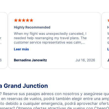
Highly Recommended
H
When my flight was unexpectedly canceled, I
W
r
needed help rearranging my travel plans. The
n
y
customer service representative was calm,
q
d
professional, and extremely helpful throughout the
w
Leer más
.
process. They quickly found alternative flight
b
options and assisted with the necessary follow-up.
e
I truly appreciate the excellent support and
26
Bernadine Janowitz
Jul 16, 2026
dedication to resolving my issue.
 a Grand Junction
? Reserve sus pasajes aéreos con nosotros y asegúrese que
en reservas de vuelos, podrá también elegir entre una amp
ato debido a cualquier emergencia, podrá aprovechar ofert
 esperar? Obtenga ofertas atractivas de vuelos con CheapO