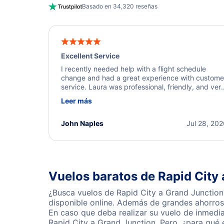
Basado en 34,320 reseñas
Excellent Service
I recently needed help with a flight schedule
change and had a great experience with custome
service. Laura was professional, friendly, and ver
helpful throughout the process. She quickly foun
Leer más
a solution and kept me informed of the next steps
I truly appreciate her excellent service.
John Naples
Jul 28, 20
Vuelos baratos de Rapid City
¿Busca vuelos de Rapid City a Grand Junction
disponible online. Además de grandes ahorros 
En caso que deba realizar su vuelo de inmedi
Rapid City a Grand Junction. Pero, ¿para qué