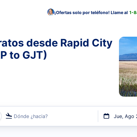
¡Ofertas solo por teléfono! Llame al
1-
atos desde Rapid City
P to GJT)
Dónde ¿hacia?
Jue, Ago 
uerto o por vuelos directos