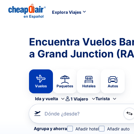
Explora Viajes
Encuentra Vuelos Bar
a Grand Junction (RA
Vuelos
Paquetes
Hoteles
Autos
Ida y vuelta
Turista
1
Viajero
Dónde ¿desde?
Refina tu búsqueda por aerolínea, por ciudad o aerop
Agrupa y ahorra
Añadir hotel
Añadir auto