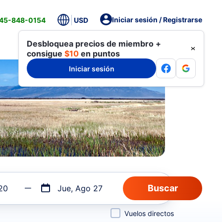
Iniciar sesión / Registrarse
845-848-0154
USD
Desbloquea precios de miembro +
consigue
$10
en puntos
Iniciar sesión
20
Jue, Ago 27
Vuelos directos