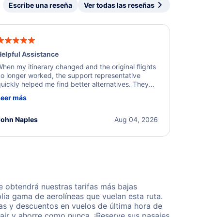
Escribe una reseña
Ver todas las reseñas
elpful Assistance
hen my itinerary changed and the original flights
o longer worked, the support representative
uickly helped me find better alternatives. They
ere professional, courteous, and went above and
Leer más
eyond to resolve the issue. I'm grateful for the
xcellent assistance and smooth experience.
John Naples
Aug 04, 2026
 obtendrá nuestras tarifas más bajas
lia gama de aerolíneas que vuelan esta ruta.
as y descuentos en vuelos de última hora de
air y ahorre como nunca. ¡Reserve sus pasajes