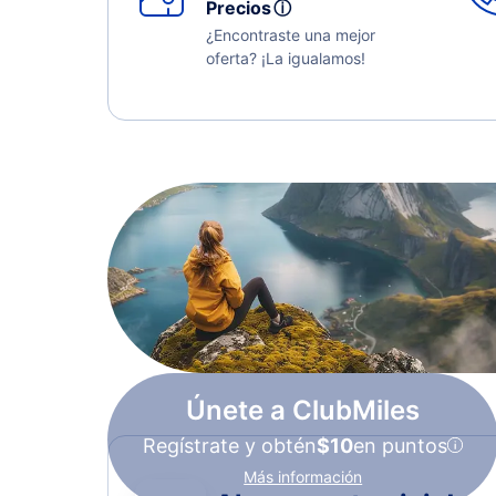
Precios
ⓘ
¿Encontraste una mejor
oferta? ¡La igualamos!
Únete a ClubMiles
Regístrate y obtén
$10
en puntos
Más información