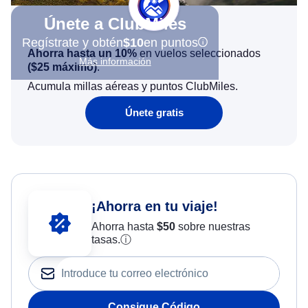
Únete a ClubMiles
Regístrate y obtén
$10
en puntos
Ahorra hasta un 10%
en vuelos seleccionados
Más información
(
$25
máximo)
.
Acumula millas aéreas y puntos ClubMiles.
Únete gratis
¡Ahorra en tu viaje!
Ahorra hasta
$
50
sobre nuestras
tasas.
ⓘ
Consigue Código