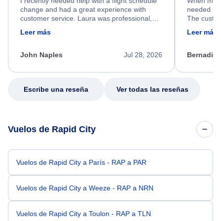
I recently needed help with a flight schedule
When my fl
change and had a great experience with
needed hel
customer service. Laura was professional,
The custom
friendly, and very helpful throughout the
calm, prof
Leer más
Leer más
process. She quickly found a solution and
throughout
kept me informed of the next steps. I truly
alternative
appreciate her excellent service.
necessary f
John Naples
Jul 28, 2026
Bernadine
excellent s
my issue.
Escribe una reseña
Ver todas las reseñas
Vuelos de Rapid City
Vuelos de Rapid City a París - RAP a PAR
Vuelos de Rapid City a Weeze - RAP a NRN
Vuelos de Rapid City a Toulon - RAP a TLN