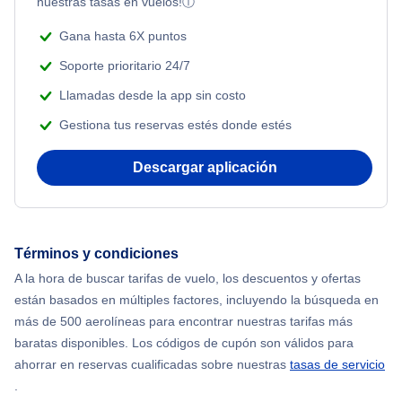
nuestras tasas en vuelos!
ⓘ
Flights from Nueva York to Singapur
Flights Under $199
Gana hasta 6X puntos
Adventure Vacations
Flights from Nueva York to Tel Aviv
Soporte prioritario 24/7
Beach Vacations
Llamadas desde la app sin costo
Flights from Nueva York to Estanbul
Gestiona tus reservas estés donde estés
Flights from Nueva York to Atenas
Descargar aplicación
Flights from Nueva York to Mumbai
Flights from Shanghai to Nueva York
Términos y condiciones
A la hora de buscar tarifas de vuelo, los descuentos y ofertas
Flights from Delhi to Nueva York
están basados en múltiples factores, incluyendo la búsqueda en
más de 500 aerolíneas para encontrar nuestras tarifas más
Flights from Chicago to Delhi
baratas disponibles. Los códigos de cupón son válidos para
ahorrar en reservas cualificadas sobre nuestras
tasas de servicio
.
Flights from Nueva York to Hong Kong