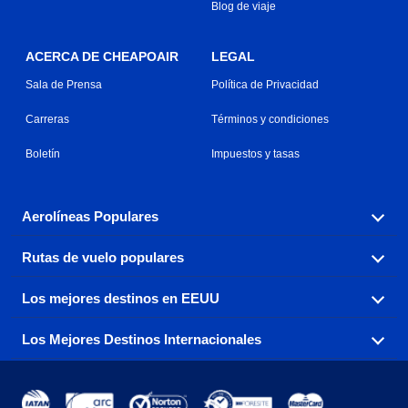
Blog de viaje
ACERCA DE CHEAPOAIR
LEGAL
Sala de Prensa
Política de Privacidad
Carreras
Términos y condiciones
Boletín
Impuestos y tasas
Aerolíneas Populares
Rutas de vuelo populares
Explora nuestras opciones de tarifas aéreas baratas por
aerolínea, con más de 500 opciones para elegir.
Los mejores destinos en EEUU
Reserva una de nuestras rutas de vuelo más populares
Aeromexico
Air Canada
con tres sencillos clics.
Los Mejores Destinos Internacionales
Air France
Encuentra boletos de avión baratos a destinos
Alaska Airlines
populares de los EEUU de costa a costa.
Atlanta a Ft Lauderdale
Chicago a Las Vegas
American Airlines
China Eastern Airlines
Consigue vuelos baratos a destinos globales en Europa,
Asia y más allá.
Ft Lauderdale a Nueva York
Los Ángeles a Las Vegas