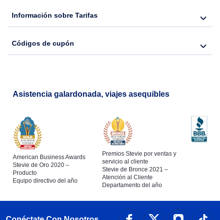
Información sobre Tarifas
Flights from Nueva York to Seúl
Códigos de cupón
Flights from Nueva York to Barcelona
Asistencia galardonada, viajes asequibles
Premios Stevie por ventas y
American Business Awards
servicio al cliente
Stevie de Oro 2020 –
Stevie de Bronce 2021 –
Producto
Atención al Cliente
Equipo directivo del año
Departamento del año
Conéctate Con Nosotros