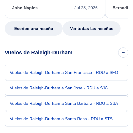
kept me informed of the next steps. I truly
alternative
appreciate her excellent service.
necessary f
John Naples
Jul 28, 2026
Bernadine
excellent s
my issue.
Escribe una reseña
Ver todas las reseñas
Vuelos de Raleigh-Durham
Vuelos de Raleigh-Durham a San Francisco - RDU a SFO
Vuelos de Raleigh-Durham a San Jose - RDU a SJC
Vuelos de Raleigh-Durham a Santa Barbara - RDU a SBA
Vuelos de Raleigh-Durham a Santa Rosa - RDU a STS