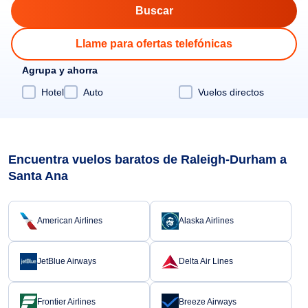
Llame para ofertas telefónicas
Agrupa y ahorra
Hotel
Auto
Vuelos directos
Encuentra vuelos baratos de Raleigh-Durham a
Santa Ana
American Airlines
Alaska Airlines
JetBlue Airways
Delta Air Lines
Frontier Airlines
Breeze Airways