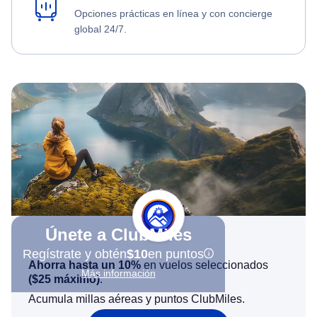
Opciones prácticas en línea y con concierge
global 24/7.
Únete a ClubMiles
Regístrate y obtén
$10
en puntos
Ahorra hasta un 10%
en vuelos seleccionados
Más información
(
$25
máximo)
.
Acumula millas aéreas y puntos ClubMiles.