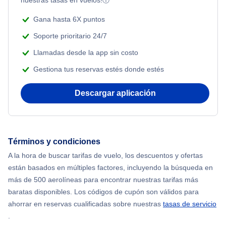
nuestras tasas en vuelos!
ⓘ
Beach Vacations
Flights from Nueva York to Singapur
Gana hasta 6X puntos
Soporte prioritario 24/7
Flights from Nueva York to Atenas
Llamadas desde la app sin costo
Gestiona tus reservas estés donde estés
Flights from Nueva York to Mumbai
Descargar aplicación
Flights from Shanghai to Nueva York
Flights from Delhi to Nueva York
Términos y condiciones
Flights from Chicago to Delhi
A la hora de buscar tarifas de vuelo, los descuentos y ofertas
están basados en múltiples factores, incluyendo la búsqueda en
Flights from Nueva York to Seúl
más de 500 aerolíneas para encontrar nuestras tarifas más
baratas disponibles. Los códigos de cupón son válidos para
Flights from Nueva York to Hong Kong
ahorrar en reservas cualificadas sobre nuestras
tasas de servicio
.