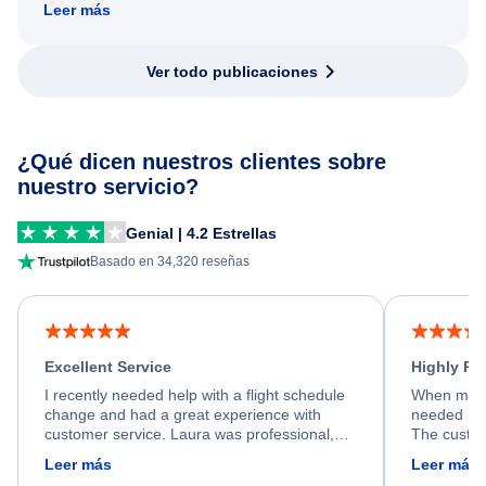
Leer más
Ver todo publicaciones
¿Qué dicen nuestros clientes sobre
nuestro servicio?
Genial | 4.2 Estrellas
Basado en 34,320 reseñas
Excellent Service
Highly R
I recently needed help with a flight schedule
When my fl
change and had a great experience with
needed hel
customer service. Laura was professional,
The custom
friendly, and very helpful throughout the
calm, prof
Leer más
Leer más
process. She quickly found a solution and
throughout