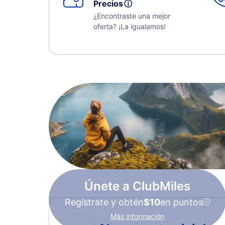
Precios
ⓘ
¿Encontraste una mejor
oferta? ¡La igualamos!
Únete a ClubMiles
Regístrate y obtén
$10
en puntos
Más información