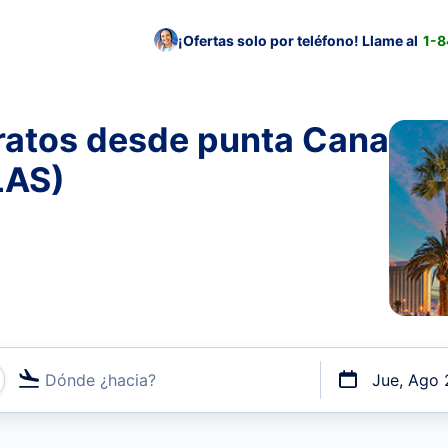
¡Ofertas solo por teléfono! Llame al
1-
ratos desde punta Cana
LAS)
Dónde ¿hacia?
Jue, Ago 
uerto o por vuelos directos