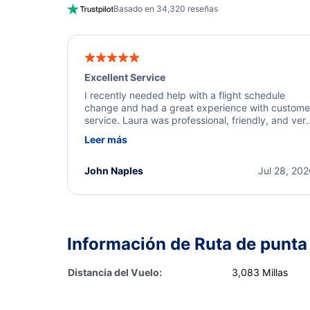
Basado en 34,320 reseñas
Excellent Service
I recently needed help with a flight schedule
change and had a great experience with custome
service. Laura was professional, friendly, and ver
helpful throughout the process. She quickly foun
Leer más
a solution and kept me informed of the next steps
I truly appreciate her excellent service.
John Naples
Jul 28, 20
Información de Ruta de punta
Distancia del Vuelo:
3,083 Millas