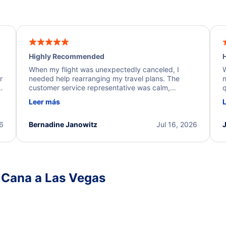
Highly Recommended
H
When my flight was unexpectedly canceled, I
W
r
needed help rearranging my travel plans. The
n
y
customer service representative was calm,
q
d
professional, and extremely helpful throughout the
w
Leer más
.
process. They quickly found alternative flight
b
options and assisted with the necessary follow-up.
e
I truly appreciate the excellent support and
26
Bernadine Janowitz
Jul 16, 2026
dedication to resolving my issue.
 Cana a Las Vegas