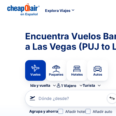
Explora Viajes
Encuentra Vuelos Ba
a Las Vegas (PUJ to 
Vuelos
Paquetes
Hoteles
Autos
Ida y vuelta
Turista
1
Viajero
Dónde ¿desde?
Refina tu búsqueda por aerolínea, por ciudad o aerop
Agrupa y ahorra
Añadir hotel
Añadir auto