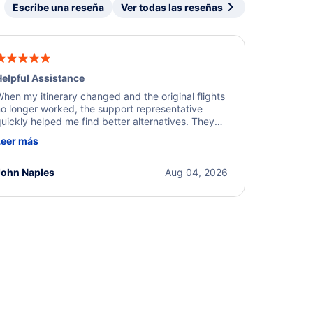
Escribe una reseña
Ver todas las reseñas
elpful Assistance
hen my itinerary changed and the original flights
o longer worked, the support representative
uickly helped me find better alternatives. They
ere professional, courteous, and went above and
Leer más
eyond to resolve the issue. I'm grateful for the
xcellent assistance and smooth experience.
John Naples
Aug 04, 2026