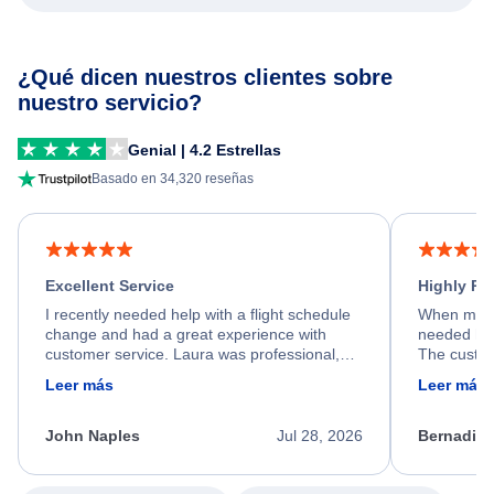
¿Qué dicen nuestros clientes sobre
nuestro servicio?
Genial | 4.2 Estrellas
Basado en 34,320 reseñas
Excellent Service
Highly R
I recently needed help with a flight schedule
When my fl
change and had a great experience with
needed hel
customer service. Laura was professional,
The custom
friendly, and very helpful throughout the
calm, prof
Leer más
Leer más
process. She quickly found a solution and
throughout
kept me informed of the next steps. I truly
alternative
appreciate her excellent service.
necessary f
John Naples
Jul 28, 2026
Bernadine
excellent s
my issue.