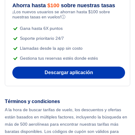
Ahorra hasta
$
100
sobre nuestras tasas
Adventure Vacations
¡Los nuevos usuarios se ahorran hasta
$
100
sobre
Flights from Nueva York to Estanbul
nuestras tasas en vuelos!
ⓘ
Beach Vacations
Flights from Nueva York to Singapur
Gana hasta 6X puntos
Soporte prioritario 24/7
Flights from Nueva York to Atenas
Llamadas desde la app sin costo
Gestiona tus reservas estés donde estés
Flights from Nueva York to Mumbai
Descargar aplicación
Flights from Shanghai to Nueva York
Flights from Delhi to Nueva York
Términos y condiciones
Flights from Chicago to Delhi
A la hora de buscar tarifas de vuelo, los descuentos y ofertas
están basados en múltiples factores, incluyendo la búsqueda en
Flights from Nueva York to Seúl
más de 500 aerolíneas para encontrar nuestras tarifas más
baratas disponibles. Los códigos de cupón son válidos para