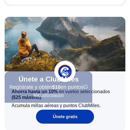
Únete a ClubMiles
Regístrate y obtén
$10
en puntos
Ahorra hasta un 10%
en vuelos seleccionados
Más información
(
$25
máximo)
.
Acumula millas aéreas y puntos ClubMiles.
Únete gratis