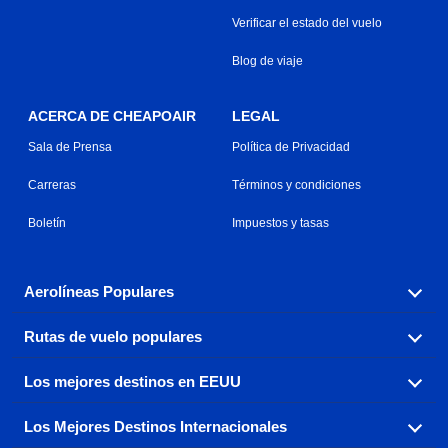
Verificar el estado del vuelo
Blog de viaje
ACERCA DE CHEAPOAIR
LEGAL
Sala de Prensa
Política de Privacidad
Carreras
Términos y condiciones
Boletín
Impuestos y tasas
Aerolíneas Populares
Rutas de vuelo populares
Explora nuestras opciones de tarifas aéreas baratas por
aerolínea, con más de 500 opciones para elegir.
Los mejores destinos en EEUU
Reserva una de nuestras rutas de vuelo más populares
Aeromexico
Air Canada
con tres sencillos clics.
Los Mejores Destinos Internacionales
Air France
Encuentra boletos de avión baratos a destinos
Alaska Airlines