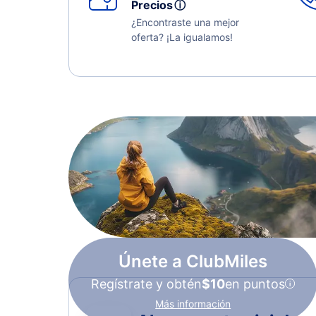
Precios
ⓘ
¿Encontraste una mejor
oferta? ¡La igualamos!
Únete a ClubMiles
Regístrate y obtén
$10
en puntos
Más información