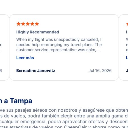
Highly Recommended
H
When my flight was unexpectedly canceled, I
W
r
needed help rearranging my travel plans. The
n
y
customer service representative was calm,
q
d
professional, and extremely helpful throughout the
w
Leer más
.
process. They quickly found alternative flight
b
options and assisted with the necessary follow-up.
e
I truly appreciate the excellent support and
26
Bernadine Janowitz
Jul 16, 2026
dedication to resolving my issue.
h a Tampa
e sus pasajes aéreos con nosotros y asegúrese que obtendr
s de vuelos, podrá también elegir entre una amplia gama de
 cualquier emergencia, podrá aprovechar ofertas y descuen
tas atractivas de vuelos con CheapOair y ahorre como nunc