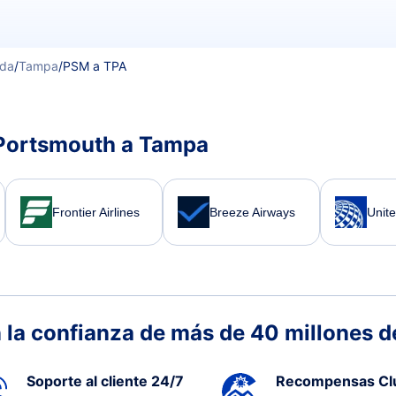
ida
/
Tampa
/
PSM a TPA
 Portsmouth a Tampa
Frontier Airlines
Breeze Airways
Unite
 la confianza de más de 40 millones de
Soporte al cliente 24/7
Recompensas Cl