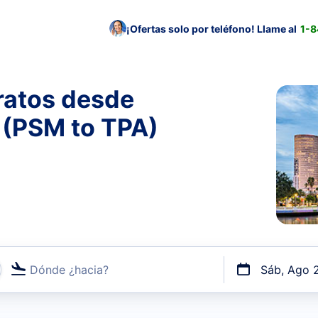
¡Ofertas solo por teléfono! Llame al
1-
ratos desde
 (PSM to TPA)
Dónde ¿hacia?
Sáb, Ago 
uerto o por vuelos directos