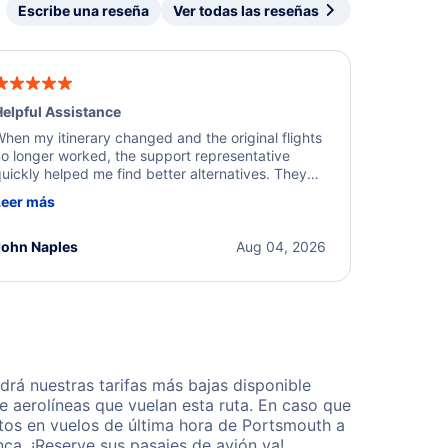
Escribe una reseña
Ver todas las reseñas
elpful Assistance
hen my itinerary changed and the original flights
o longer worked, the support representative
uickly helped me find better alternatives. They
ere professional, courteous, and went above and
Leer más
eyond to resolve the issue. I'm grateful for the
xcellent assistance and smooth experience.
John Naples
Aug 04, 2026
á nuestras tarifas más bajas disponible
 aerolíneas que vuelan esta ruta. En caso que
tos en vuelos de última hora de Portsmouth a
a. ¡Reserve sus pasajes de avión ya!