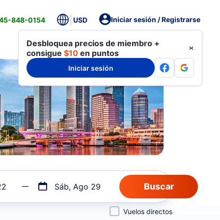
Iniciar sesión / Registrarse
845-848-0154
USD
Desbloquea precios de miembro +
consigue
$10
en puntos
Iniciar sesión
22
Sáb, Ago 29
Vuelos directos