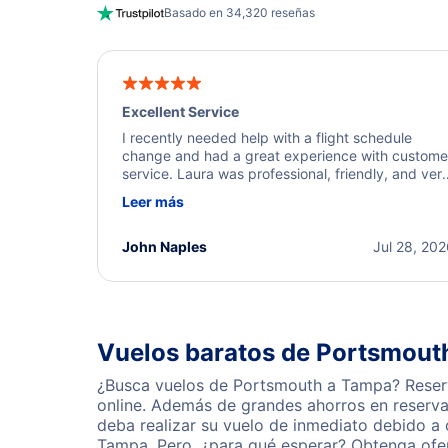
Basado en 34,320 reseñas
Excellent Service
I recently needed help with a flight schedule
change and had a great experience with custome
service. Laura was professional, friendly, and ver
helpful throughout the process. She quickly foun
Leer más
a solution and kept me informed of the next steps
I truly appreciate her excellent service.
John Naples
Jul 28, 20
Vuelos baratos de Portsmout
¿Busca vuelos de Portsmouth a Tampa? Reserv
online. Además de grandes ahorros en reserva
deba realizar su vuelo de inmediato debido a
Tampa. Pero, ¿para qué esperar? Obtenga ofer