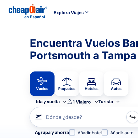
Explora Viajes
Encuentra Vuelos Ba
Portsmouth a Tampa
Vuelos
Paquetes
Hoteles
Autos
Ida y vuelta
Turista
1
Viajero
Dónde ¿desde?
Refina tu búsqueda por aerolínea, por ciudad o aerop
Agrupa y ahorra
Añadir hotel
Añadir auto