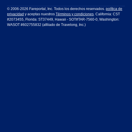
Filadelfia a Orlando
San Francisco a Los Ángeles
Ft Lauderdale
Honolulu
LATAM Airlines
Lufthansa
Dublín
Frankfurt
© 2006-2026 Fareportal, Inc. Todos los derechos reservados.
política de
privacidad
y aceptas nuestros
Términos y condiciones
. California: CST
Houston
Las Vegas
Air Europa
Turkish Airlines
Guadalajara
Lima
#2073455, Florida: ST37449, Hawaii - SOT#TAR-7560-0, Washington:
WASOT #602755832 (afiliado de Travelong, Inc.)
Los Ángeles
Miami
United Airlines
Volaris Airlines
Londres
Manila
Nueva York
Orlando
Madrid
Ciudad de México
Filadelfia
Phoenix
Nassau
Sídney
San Diego
San Francisco
París
Puerto Vallarta
Seattle
Tampa
Roma
San José
Toronto
Vancouver