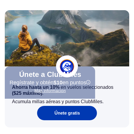
Únete a ClubMiles
Regístrate y obtén
$10
en puntos
Ahorra hasta un 10%
en vuelos seleccionados
Más información
(
$25
máximo)
.
Acumula millas aéreas y puntos ClubMiles.
Únete gratis