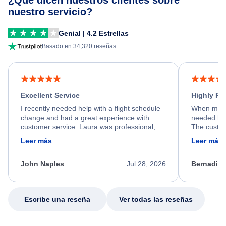
¿Qué dicen nuestros clientes sobre
nuestro servicio?
Genial | 4.2 Estrellas
Basado en 34,320 reseñas
Excellent Service
Highly R
I recently needed help with a flight schedule
When my fl
change and had a great experience with
needed hel
customer service. Laura was professional,
The custom
friendly, and very helpful throughout the
calm, prof
Leer más
Leer más
process. She quickly found a solution and
throughout
kept me informed of the next steps. I truly
alternative
appreciate her excellent service.
necessary f
John Naples
Jul 28, 2026
Bernadine
excellent s
my issue.
Escribe una reseña
Ver todas las reseñas