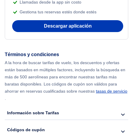
Llamadas desde la app sin costo
Beach Vacations
Gestiona tus reservas estés donde estés
Flights from Nueva York to Mumbai
Descargar aplicación
Flights from Shanghai to Nueva York
Flights from Delhi to Nueva York
Términos y condiciones
Flights from Chicago to Delhi
A la hora de buscar tarifas de vuelo, los descuentos y ofertas
están basados en múltiples factores, incluyendo la búsqueda en
Flights from Nueva York to Hong Kong
más de 500 aerolíneas para encontrar nuestras tarifas más
baratas disponibles. Los códigos de cupón son válidos para
Flights from Nueva York to Seúl
ahorrar en reservas cualificadas sobre nuestras
tasas de servicio
.
Flights from Nueva York to Barcelona
Información sobre Tarifas
Códigos de cupón