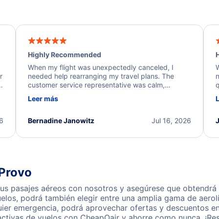
Highly Recommended
H
When my flight was unexpectedly canceled, I
W
r
needed help rearranging my travel plans. The
n
y
customer service representative was calm,
q
d
professional, and extremely helpful throughout the
w
Leer más
.
process. They quickly found alternative flight
b
options and assisted with the necessary follow-up.
e
I truly appreciate the excellent support and
26
Bernadine Janowitz
Jul 16, 2026
dedication to resolving my issue.
 Provo
us pasajes aéreos con nosotros y asegúrese que obtendrá nu
los, podrá también elegir entre una amplia gama de aerolí
uier emergencia, podrá aprovechar ofertas y descuentos en
activas de vuelos con CheapOair y ahorre como nunca. ¡Res