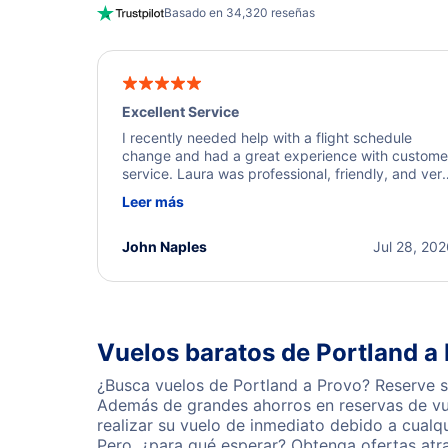
Basado en 34,320 reseñas
Excellent Service
I recently needed help with a flight schedule
change and had a great experience with custome
service. Laura was professional, friendly, and ver
helpful throughout the process. She quickly foun
Leer más
a solution and kept me informed of the next steps
I truly appreciate her excellent service.
John Naples
Jul 28, 20
Vuelos baratos de Portland a
¿Busca vuelos de Portland a Provo? Reserve s
Además de grandes ahorros en reservas de vue
realizar su vuelo de inmediato debido a cualq
Pero, ¿para qué esperar? Obtenga ofertas atr