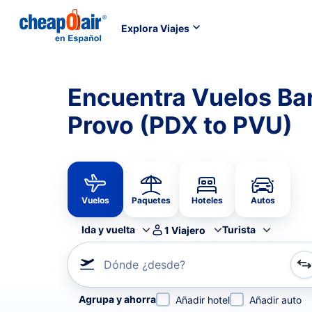
Explora Viajes
Encuentra Vuelos Bar
Provo (PDX to PVU)
Vuelos
Paquetes
Hoteles
Autos
Ida y vuelta
Turista
1
Viajero
Dónde ¿desde?
Refina tu búsqueda por aerolínea, por ciudad o aerop
Agrupa y ahorra
Añadir hotel
Añadir auto