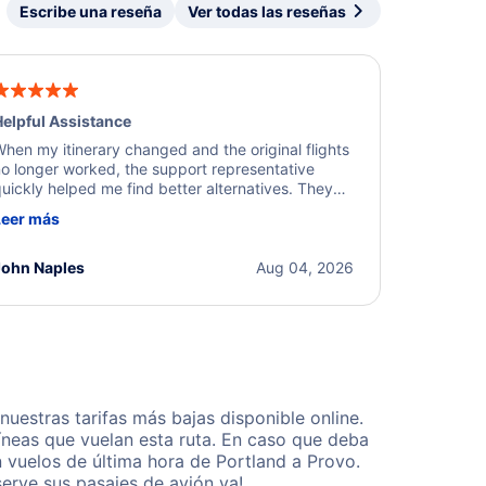
Escribe una reseña
Ver todas las reseñas
elpful Assistance
hen my itinerary changed and the original flights
o longer worked, the support representative
uickly helped me find better alternatives. They
ere professional, courteous, and went above and
Leer más
eyond to resolve the issue. I'm grateful for the
xcellent assistance and smooth experience.
John Naples
Aug 04, 2026
estras tarifas más bajas disponible online.
neas que vuelan esta ruta. En caso que deba
 vuelos de última hora de Portland a Provo.
erve sus pasajes de avión ya!