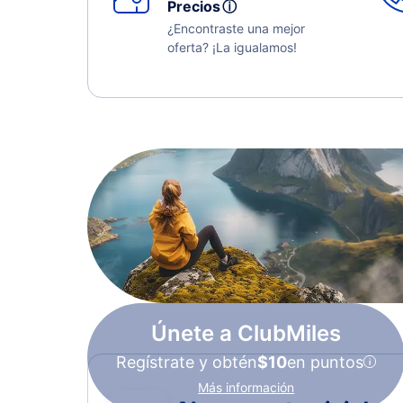
Precios
ⓘ
¿Encontraste una mejor
oferta? ¡La igualamos!
Únete a ClubMiles
Regístrate y obtén
$10
en puntos
Más información