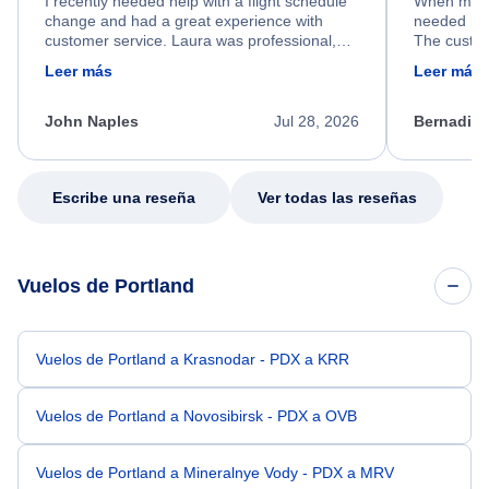
I recently needed help with a flight schedule
When my fl
change and had a great experience with
needed hel
customer service. Laura was professional,
The custom
friendly, and very helpful throughout the
calm, prof
Leer más
Leer más
process. She quickly found a solution and
throughout
kept me informed of the next steps. I truly
alternative
appreciate her excellent service.
necessary f
John Naples
Jul 28, 2026
Bernadine
excellent s
my issue.
Escribe una reseña
Ver todas las reseñas
Vuelos de Portland
Vuelos de Portland a Krasnodar - PDX a KRR
Vuelos de Portland a Novosibirsk - PDX a OVB
Vuelos de Portland a Mineralnye Vody - PDX a MRV