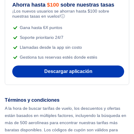
Ahorra hasta
$
100
sobre nuestras tasas
Flights from Toronto to Shanghai
¡Los nuevos usuarios se ahorran hasta
$
100
sobre
Flights Under $99
Romantic Vacations
nuestras tasas en vuelos!
ⓘ
Flights from Nueva York to Singapur
Flights Under $199
Gana hasta 6X puntos
Adventure Vacations
Flights from Nueva York to Tel Aviv
Soporte prioritario 24/7
Beach Vacations
Llamadas desde la app sin costo
Flights from Nueva York to Estanbul
Gestiona tus reservas estés donde estés
Flights from Nueva York to Atenas
Descargar aplicación
Flights from Nueva York to Mumbai
Flights from Shanghai to Nueva York
Términos y condiciones
A la hora de buscar tarifas de vuelo, los descuentos y ofertas
Flights from Delhi to Nueva York
están basados en múltiples factores, incluyendo la búsqueda en
más de 500 aerolíneas para encontrar nuestras tarifas más
Flights from Chicago to Delhi
baratas disponibles. Los códigos de cupón son válidos para