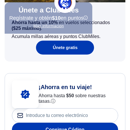
Únete a ClubMiles
Regístrate y obtén
$10
en puntos
Ahorra hasta un 10%
en vuelos seleccionados
Más información
(
$25
máximo)
.
Acumula millas aéreas y puntos ClubMiles.
Únete gratis
¡Ahorra en tu viaje!
Ahorra hasta
$
50
sobre nuestras
tasas.
ⓘ
Consigue Código