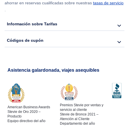
ahorrar en reservas cualificadas sobre nuestras
tasas de servicio
.
Flights from Nueva York to Hong Kong
Información sobre Tarifas
Flights from Nueva York to Seúl
Códigos de cupón
Flights from Nueva York to Barcelona
Asistencia galardonada, viajes asequibles
Premios Stevie por ventas y
American Business Awards
servicio al cliente
Stevie de Oro 2020 –
Stevie de Bronce 2021 –
Producto
Atención al Cliente
Equipo directivo del año
Departamento del año