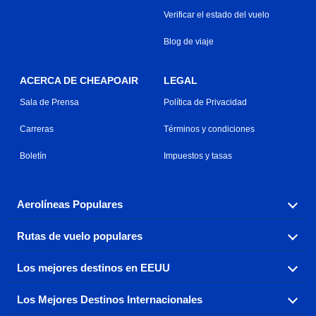
Verificar el estado del vuelo
Blog de viaje
ACERCA DE CHEAPOAIR
LEGAL
Sala de Prensa
Política de Privacidad
Carreras
Términos y condiciones
Boletín
Impuestos y tasas
Aerolíneas Populares
Rutas de vuelo populares
Explora nuestras opciones de tarifas aéreas baratas por
aerolínea, con más de 500 opciones para elegir.
Los mejores destinos en EEUU
Reserva una de nuestras rutas de vuelo más populares
Aeromexico
Air Canada
con tres sencillos clics.
Los Mejores Destinos Internacionales
Air France
Encuentra boletos de avión baratos a destinos
Alaska Airlines
populares de los EEUU de costa a costa.