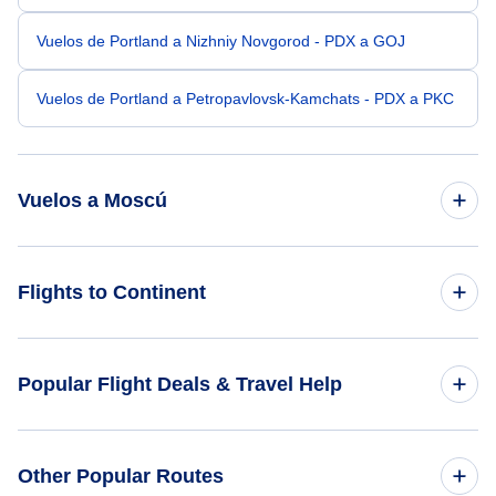
Vuelos de Portland a Nizhniy Novgorod - PDX a GOJ
Vuelos de Portland a Petropavlovsk-Kamchats - PDX a PKC
Vuelos a Moscú
Vuelos de Raleigh-Durham a Moscú - RDU a MOW
Flights to Continent
Vuelos de Rapid City a Moscú - RAP a MOW
Flights to Africa
Popular Flight Deals & Travel Help
Vuelos de Plattsburgh a Moscú - PBG a MOW
Flights to Asia
Vuelos de Quinhagak a Moscú - KWN a MOW
Domestic Flights
Other Popular Routes
Flights to Caribbean