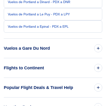
Vuelos de Portland a Dinard - PDX a DNR
Vuelos de Portland a Le Puy - PDX a LPY
Vuelos de Portland a Epinal - PDX a EPL
Vuelos a Gare Du Nord
Vuelos de Filadelfia a Gare Du Nord - PHL a XPG
Flights to Continent
Vuelos de Ciudad de Oklahoma a Gare Du Nord - OKC a
XPG
Flights to Africa
Popular Flight Deals & Travel Help
Vuelos de Tallahassee a Gare Du Nord - TLH a XPG
Flights to Asia
Domestic Flights
Vuelos de Yuma a Gare Du Nord - YUM a XPG