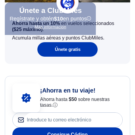
Únete a ClubMiles
Regístrate y obtén
$10
en puntos
Ahorra hasta un 10%
en vuelos seleccionados
Más información
(
$25
máximo)
.
Acumula millas aéreas y puntos ClubMiles.
Únete gratis
¡Ahorra en tu viaje!
Ahorra hasta
$
50
sobre nuestras
tasas.
ⓘ
Consigue Código