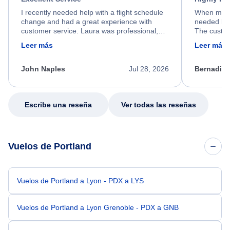
I recently needed help with a flight schedule
When my fl
change and had a great experience with
needed hel
customer service. Laura was professional,
The custom
friendly, and very helpful throughout the
calm, prof
Leer más
Leer más
process. She quickly found a solution and
throughout
kept me informed of the next steps. I truly
alternative
appreciate her excellent service.
necessary f
John Naples
Jul 28, 2026
Bernadine
excellent s
my issue.
Escribe una reseña
Ver todas las reseñas
Vuelos de Portland
Vuelos de Portland a Lyon - PDX a LYS
Vuelos de Portland a Lyon Grenoble - PDX a GNB