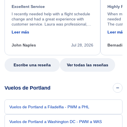
Excellent Service
Highly R
I recently needed help with a flight schedule
When my fl
change and had a great experience with
needed hel
customer service. Laura was professional,
The custom
friendly, and very helpful throughout the
calm, prof
Leer más
Leer más
process. She quickly found a solution and
throughout
kept me informed of the next steps. I truly
alternative
appreciate her excellent service.
necessary f
John Naples
Jul 28, 2026
Bernadine
excellent s
my issue.
Escribe una reseña
Ver todas las reseñas
Vuelos de Portland
Vuelos de Portland a Filadelfia - PWM a PHL
Vuelos de Portland a Washington DC - PWM a WAS