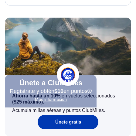
Únete a ClubMiles
Regístrate y obtén
$10
en puntos
Ahorra hasta un 10%
en vuelos seleccionados
Más información
(
$25
máximo)
.
Acumula millas aéreas y puntos ClubMiles.
Únete gratis