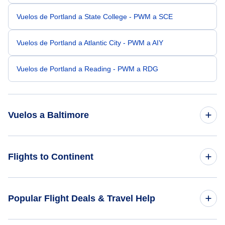
Vuelos de Portland a State College - PWM a SCE
Vuelos de Portland a Atlantic City - PWM a AIY
Vuelos de Portland a Reading - PWM a RDG
Vuelos a Baltimore
Vuelos de Manchester a Baltimore - MHT a BWI
Flights to Continent
Vuelos de Bangor a Baltimore - BGR a BWI
Flights to Africa
Popular Flight Deals & Travel Help
Vuelos de Lewiston a Baltimore - LWS a BWI
Flights to Asia