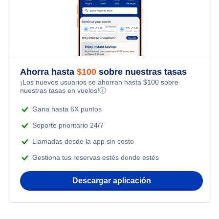
Baltimore Alquiler de coches
Flights from Toronto to Shanghai
Last Minute Hotels
Flights Under $49
Honeymoon Vacations
Baltimore Paquetes de vacaciones
Flights from Nueva York to Milán
Flights Under $99
Romantic Vacations
Flights from Nueva York to Tel Aviv
Flights Under $199
Ahorra hasta
$
100
sobre nuestras tasas
Adventure Vacations
¡Los nuevos usuarios se ahorran hasta
$
100
sobre
Flights from Nueva York to Estanbul
nuestras tasas en vuelos!
ⓘ
Beach Vacations
Flights from Nueva York to Singapur
Gana hasta 6X puntos
Soporte prioritario 24/7
Flights from Nueva York to Atenas
Llamadas desde la app sin costo
Gestiona tus reservas estés donde estés
Flights from Nueva York to Mumbai
Descargar aplicación
Flights from Shanghai to Nueva York
Flights from Delhi to Nueva York