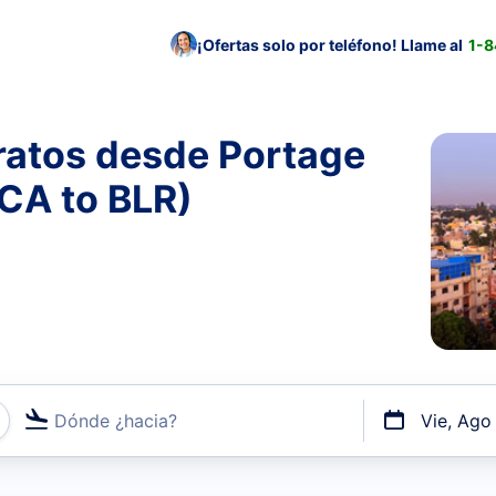
¡Ofertas solo por teléfono! Llame al
1-
ratos desde Portage
CA to BLR)
Dónde ¿hacia?
Vie, Ago
uerto o por vuelos directos