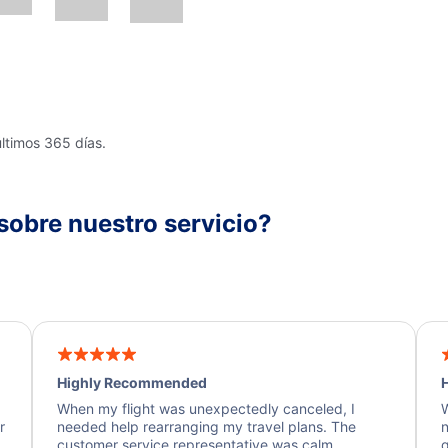
últimos 365 días.
sobre nuestro servicio?
Highly Recommended
H
When my flight was unexpectedly canceled, I
W
r
needed help rearranging my travel plans. The
n
y
customer service representative was calm,
q