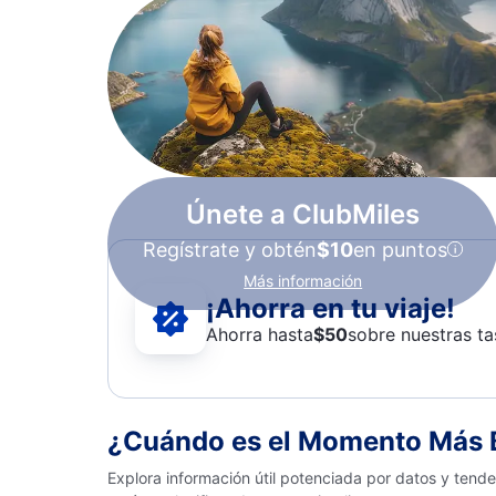
Únete a ClubMiles
Regístrate y obtén
$10
en puntos
Más información
¡Ahorra en tu viaje!
Ahorra hasta
$
50
sobre nuestras ta
¿Cuándo es el Momento Más B
Explora información útil potenciada por datos y tend