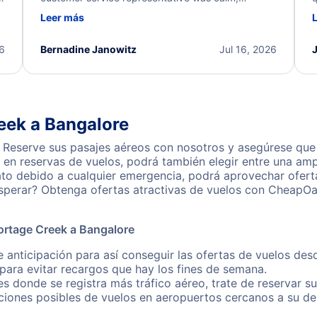
d
professional, and extremely helpful throughout the
w
Leer más
.
process. They quickly found alternative flight
b
options and assisted with the necessary follow-up.
e
I truly appreciate the excellent support and
26
Bernadine Janowitz
Jul 16, 2026
dedication to resolving my issue.
eek a Bangalore
Reserve sus pasajes aéreos con nosotros y asegúrese que 
en reservas de vuelos, podrá también elegir entre una amp
ato debido a cualquier emergencia, podrá aprovechar ofert
sperar? Obtenga ofertas atractivas de vuelos con CheapOa
ortage Creek a Bangalore
e anticipación para así conseguir las ofertas de vuelos de
ara evitar recargos que hay los fines de semana.
es donde se registra más tráfico aéreo, trate de reservar s
iones posibles de vuelos en aeropuertos cercanos a su des