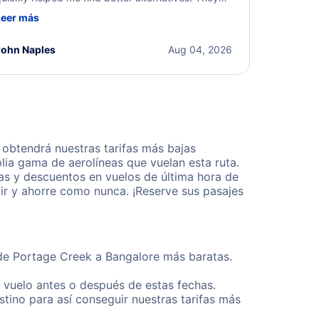
ere professional, courteous, and went above and
Leer más
eyond to resolve the issue. I'm grateful for the
xcellent assistance and smooth experience.
John Naples
Aug 04, 2026
obtendrá nuestras tarifas más bajas
lia gama de aerolíneas que vuelan esta ruta.
as y descuentos en vuelos de última hora de
ir y ahorre como nunca. ¡Reserve sus pasajes
sde Portage Creek a Bangalore más baratas.
u vuelo antes o después de estas fechas.
tino para así conseguir nuestras tarifas más