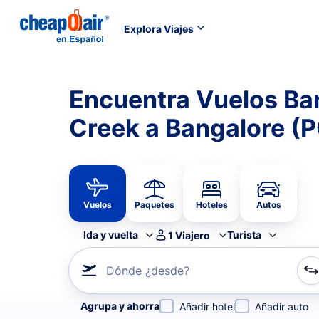
Explora Viajes
Encuentra Vuelos Ba
Creek a Bangalore (P
Vuelos
Paquetes
Hoteles
Autos
Ida y vuelta
Turista
1
Viajero
Dónde ¿desde?
Refina tu búsqueda por aerolínea, por ciudad o aerop
Agrupa y ahorra
Añadir hotel
Añadir auto