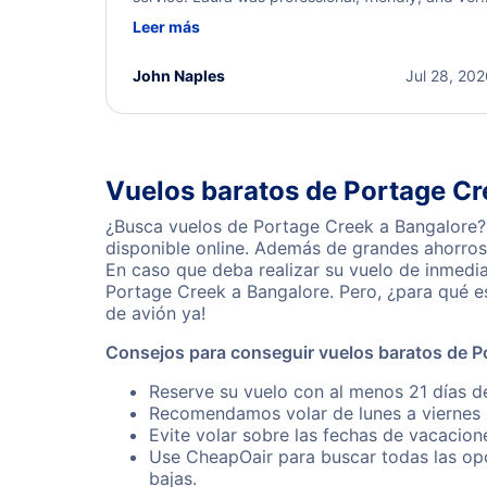
helpful throughout the process. She quickly foun
Leer más
a solution and kept me informed of the next steps
I truly appreciate her excellent service.
John Naples
Jul 28, 20
Vuelos baratos de Portage Cr
¿Busca vuelos de Portage Creek a Bangalore? 
disponible online. Además de grandes ahorros 
En caso que deba realizar su vuelo de inmedi
Portage Creek a Bangalore. Pero, ¿para qué e
de avión ya!
Consejos para conseguir vuelos baratos de P
Reserve su vuelo con al menos 21 días d
Recomendamos volar de lunes a viernes p
Evite volar sobre las fechas de vacacion
Use CheapOair para buscar todas las opc
bajas.