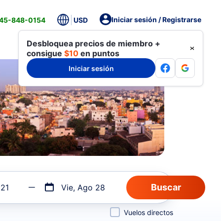
Iniciar sesión / Registrarse
845-848-0154
USD
Desbloquea precios de miembro +
consigue
$10
en puntos
Iniciar sesión
 21
Vie, Ago 28
Vuelos directos