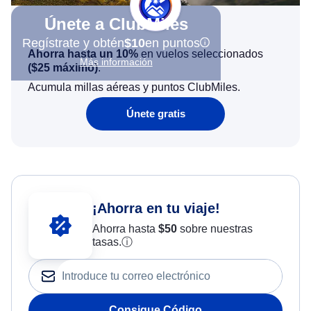
Únete a ClubMiles
Regístrate y obtén
$10
en puntos
Ahorra hasta un 10%
en vuelos seleccionados
Más información
(
$25
máximo)
.
Acumula millas aéreas y puntos ClubMiles.
Únete gratis
¡Ahorra en tu viaje!
Ahorra hasta
$
50
sobre nuestras
tasas.
ⓘ
Consigue Código