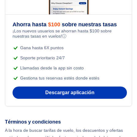
Family Vacations
Flights from Nueva York to Milán
Last Minute Hotels
Flights Under $49
Kid Friendly Vacations
Ahorra hasta
$
100
sobre nuestras tasas
Flights from Toronto to Shanghai
¡Los nuevos usuarios se ahorran hasta
$
100
sobre
Flights Under $99
Honeymoon Vacations
nuestras tasas en vuelos!
ⓘ
Flights from Nueva York to Singapur
Flights Under $199
Gana hasta 6X puntos
Romantic Vacations
Flights from Nueva York to Tel Aviv
Soporte prioritario 24/7
Adventure Vacations
Llamadas desde la app sin costo
Flights from Nueva York to Estanbul
Gestiona tus reservas estés donde estés
Beach Vacations
Flights from Nueva York to Atenas
Descargar aplicación
Flights from Nueva York to Mumbai
Flights from Shanghai to Nueva York
Términos y condiciones
A la hora de buscar tarifas de vuelo, los descuentos y ofertas
Flights from Delhi to Nueva York