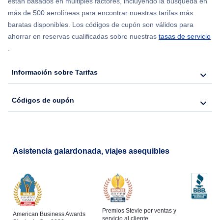
están basados en múltiples factores, incluyendo la búsqueda en
más de 500 aerolíneas para encontrar nuestras tarifas más
Flights from Chicago to Delhi
baratas disponibles. Los códigos de cupón son válidos para
ahorrar en reservas cualificadas sobre nuestras
tasas de servicio
.
Flights from Nueva York to Hong Kong
Información sobre Tarifas
Flights from Nueva York to Seúl
Códigos de cupón
Flights from Nueva York to Barcelona
Asistencia galardonada, viajes asequibles
Premios Stevie por ventas y
American Business Awards
servicio al cliente