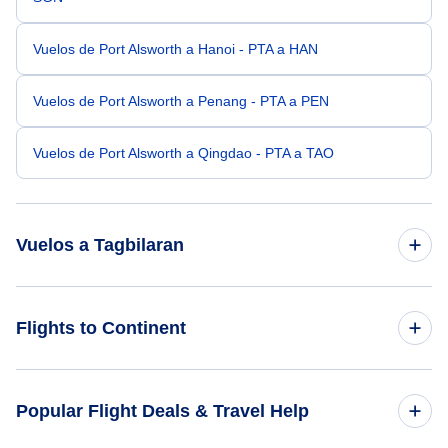
Vuelos de Port Alsworth a Hanoi - PTA a HAN
Vuelos de Port Alsworth a Penang - PTA a PEN
Vuelos de Port Alsworth a Qingdao - PTA a TAO
Vuelos a Tagbilaran
Vuelos de Nueva York a Tagbilaran - NYC a TAG
Flights to Continent
Vuelos de San Francisco a Tagbilaran - SFO a TAG
Flights to Africa
Popular Flight Deals & Travel Help
Vuelos de Seattle a Tagbilaran - SEA a TAG
Flights to Asia