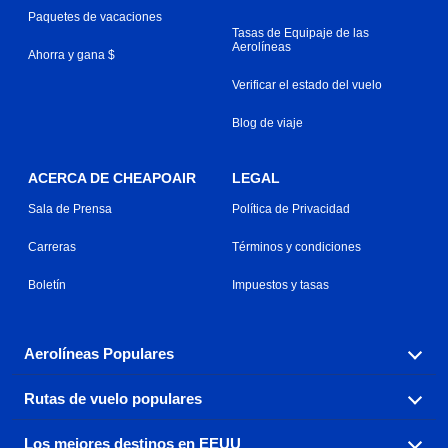
Paquetes de vacaciones
Tasas de Equipaje de las
Aerolíneas
Ahorra y gana $
Verificar el estado del vuelo
Blog de viaje
ACERCA DE CHEAPOAIR
LEGAL
Sala de Prensa
Política de Privacidad
Carreras
Términos y condiciones
Boletín
Impuestos y tasas
Aerolíneas Populares
Rutas de vuelo populares
Explora nuestras opciones de tarifas aéreas baratas por
aerolínea, con más de 500 opciones para elegir.
Los mejores destinos en EEUU