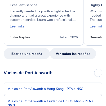
Excellent Service
Highly R
I recently needed help with a flight schedule
When my fl
change and had a great experience with
needed hel
customer service. Laura was professional,
The custom
friendly, and very helpful throughout the
calm, prof
Leer más
Leer más
process. She quickly found a solution and
throughout
kept me informed of the next steps. I truly
alternative
appreciate her excellent service.
necessary f
John Naples
Jul 28, 2026
Bernadine
excellent s
my issue.
Escribe una reseña
Ver todas las reseñas
Vuelos de Port Alsworth
Vuelos de Port Alsworth a Hong Kong - PTA a HKG
Vuelos de Port Alsworth a Ciudad de Ho Chi Minh - PTA a
SGN