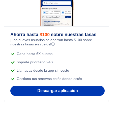
Family Vacations
Flights from Nueva York to Singapur
Last Minute Hotels
Flights Under $199
Kid Friendly Vacations
Flights from Nueva York to Tel Aviv
Honeymoon Vacations
Flights from Nueva York to Estanbul
Ahorra hasta
$
100
sobre nuestras tasas
¡Los nuevos usuarios se ahorran hasta
$
100
sobre
Romantic Vacations
nuestras tasas en vuelos!
ⓘ
Flights from Nueva York to Atenas
Adventure Vacations
Gana hasta 6X puntos
Flights from Shanghai to Nueva York
Soporte prioritario 24/7
Beach Vacations
Llamadas desde la app sin costo
Flights from Delhi to Nueva York
Gestiona tus reservas estés donde estés
Flights from Chicago to Delhi
Descargar aplicación
Flights from Nueva York to Hong Kong
Flights from Nueva York to Seúl