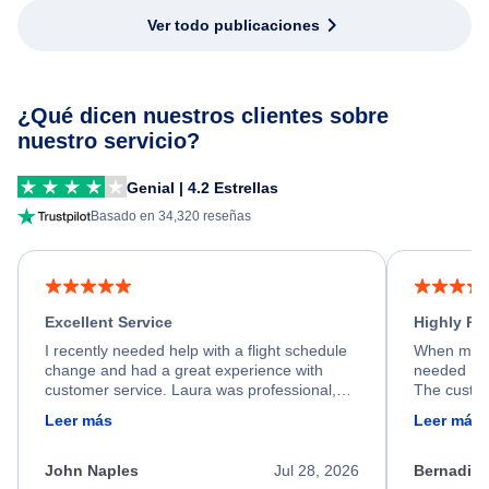
Ver todo publicaciones
¿Qué dicen nuestros clientes sobre
nuestro servicio?
Genial | 4.2 Estrellas
Basado en 34,320 reseñas
Excellent Service
Highly R
I recently needed help with a flight schedule
When my fl
change and had a great experience with
needed hel
customer service. Laura was professional,
The custom
friendly, and very helpful throughout the
calm, prof
Leer más
Leer más
process. She quickly found a solution and
throughout
kept me informed of the next steps. I truly
alternative
appreciate her excellent service.
necessary f
John Naples
Jul 28, 2026
Bernadine
excellent s