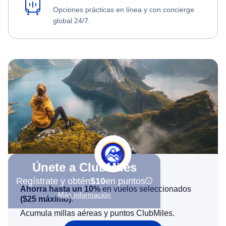
Opciones prácticas en línea y con concierge
global 24/7.
Únete a ClubMiles
Regístrate y obtén
$10
en puntos
Ahorra hasta un 10%
en vuelos seleccionados
Más información
(
$25
máximo)
.
Acumula millas aéreas y puntos ClubMiles.