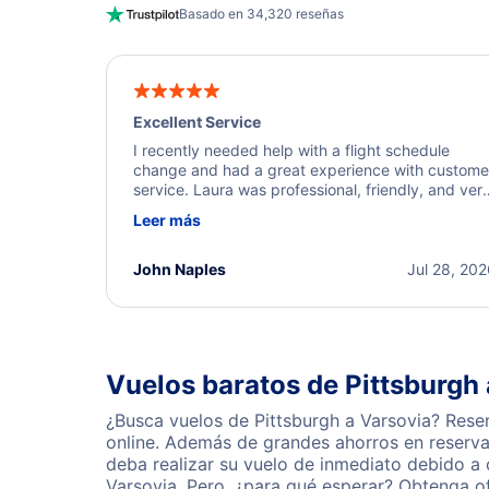
Basado en 34,320 reseñas
Excellent Service
I recently needed help with a flight schedule
change and had a great experience with custome
service. Laura was professional, friendly, and ver
helpful throughout the process. She quickly foun
Leer más
a solution and kept me informed of the next steps
I truly appreciate her excellent service.
John Naples
Jul 28, 20
Vuelos baratos de Pittsburgh 
¿Busca vuelos de Pittsburgh a Varsovia? Rese
online. Además de grandes ahorros en reserva
deba realizar su vuelo de inmediato debido a
Varsovia. Pero, ¿para qué esperar? Obtenga o