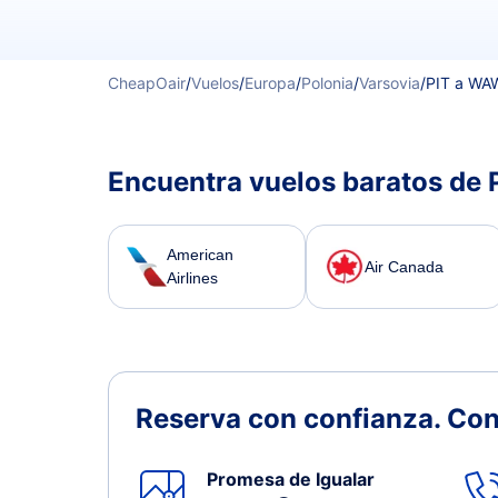
CheapOair
/
Vuelos
/
Europa
/
Polonia
/
Varsovia
/
PIT a WA
Encuentra vuelos baratos de 
American
Air Canada
Airlines
Reserva con confianza.
Con
Promesa de Igualar