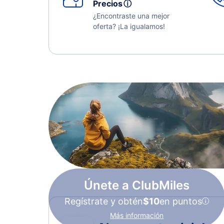
Precios
ⓘ
¿Encontraste una mejor
oferta? ¡La igualamos!
Únete a ClubMiles
Regístrate y obtén
$10
en puntos
Más información