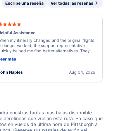
Escribe una reseña
Ver todas las reseñas
elpful Assistance
hen my itinerary changed and the original flights
o longer worked, the support representative
uickly helped me find better alternatives. They
ere professional, courteous, and went above and
Leer más
eyond to resolve the issue. I'm grateful for the
xcellent assistance and smooth experience.
John Naples
Aug 04, 2026
drá nuestras tarifas más bajas disponible
 aerolíneas que vuelan esta ruta. En caso que
os en vuelos de última hora de Pittsburgh a
unca. ¡Reserve sus pasajes de avión ya!