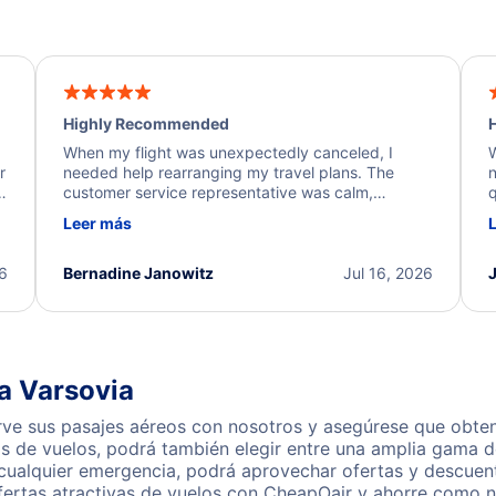
Highly Recommended
H
When my flight was unexpectedly canceled, I
W
r
needed help rearranging my travel plans. The
n
y
customer service representative was calm,
q
d
professional, and extremely helpful throughout the
w
Leer más
.
process. They quickly found alternative flight
b
options and assisted with the necessary follow-up.
e
I truly appreciate the excellent support and
26
Bernadine Janowitz
Jul 16, 2026
dedication to resolving my issue.
a Varsovia
rve sus pasajes aéreos con nosotros y asegúrese que obten
s de vuelos, podrá también elegir entre una amplia gama de
 cualquier emergencia, podrá aprovechar ofertas y descuent
fertas atractivas de vuelos con CheapOair y ahorre como n