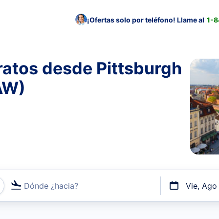
¡Ofertas solo por teléfono! Llame al
1-
ratos desde Pittsburgh
AW)
Dónde ¿hacia?
Vie, Ago
uerto o por vuelos directos