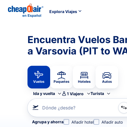
Explora Viajes
Encuentra Vuelos Ba
a Varsovia (PIT to W
Vuelos
Paquetes
Hoteles
Autos
Ida y vuelta
Turista
1
Viajero
Dónde ¿desde?
Refina tu búsqueda por aerolínea, por ciudad o aerop
Agrupa y ahorra
Añadir hotel
Añadir auto