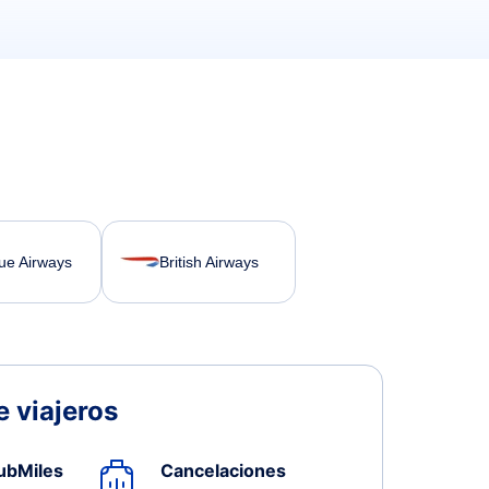
lue Airways
British Airways
 viajeros
ubMiles
Cancelaciones