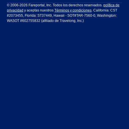
Ft Lauderdale
Honolulu
LATAM Airlines
Lufthansa
Dublín
Frankfurt
© 2006-2026 Fareportal, Inc. Todos los derechos reservados.
política de
privacidad
y aceptas nuestros
Términos y condiciones
. California: CST
Houston
Las Vegas
Air Europa
Turkish Airlines
Guadalajara
Lima
#2073455, Florida: ST37449, Hawaii - SOT#TAR-7560-0, Washington:
WASOT #602755832 (afiliado de Travelong, Inc.)
Los Ángeles
Miami
United Airlines
Volaris Airlines
Londres
Manila
Nueva York
Orlando
Madrid
Ciudad de México
Filadelfia
Phoenix
Nassau
Sídney
San Diego
San Francisco
París
Puerto Vallarta
Seattle
Tampa
Roma
San José
Toronto
Vancouver