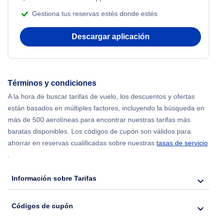
Gestiona tus reservas estés donde estés
Flights from Nueva York to Mumbai
Descargar aplicación
Flights from Shanghai to Nueva York
Flights from Delhi to Nueva York
Términos y condiciones
Flights from Chicago to Delhi
A la hora de buscar tarifas de vuelo, los descuentos y ofertas
están basados en múltiples factores, incluyendo la búsqueda en
Flights from Nueva York to Hong Kong
más de 500 aerolíneas para encontrar nuestras tarifas más
baratas disponibles. Los códigos de cupón son válidos para
Flights from Nueva York to Seúl
ahorrar en reservas cualificadas sobre nuestras
tasas de servicio
.
Flights from Nueva York to Barcelona
Información sobre Tarifas
Códigos de cupón