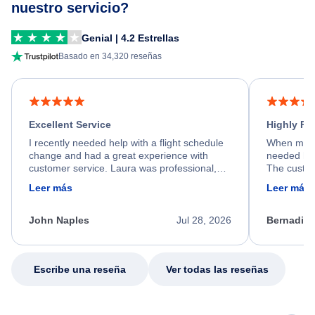
nuestro servicio?
Genial | 4.2 Estrellas
Basado en 34,320 reseñas
Excellent Service
Highly R
I recently needed help with a flight schedule
When my fl
change and had a great experience with
needed hel
customer service. Laura was professional,
The custom
friendly, and very helpful throughout the
calm, prof
Leer más
Leer más
process. She quickly found a solution and
throughout
kept me informed of the next steps. I truly
alternative
appreciate her excellent service.
necessary f
John Naples
Jul 28, 2026
Bernadine
excellent s
my issue.
Escribe una reseña
Ver todas las reseñas