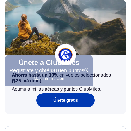
Únete a ClubMiles
Regístrate y obtén
$10
en puntos
Ahorra hasta un 10%
en vuelos seleccionados
Más información
(
$25
máximo)
.
Acumula millas aéreas y puntos ClubMiles.
Únete gratis