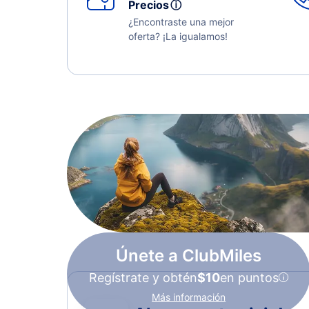
Precios
ⓘ
¿Encontraste una mejor
oferta? ¡La igualamos!
Únete a ClubMiles
Regístrate y obtén
$10
en puntos
Más información