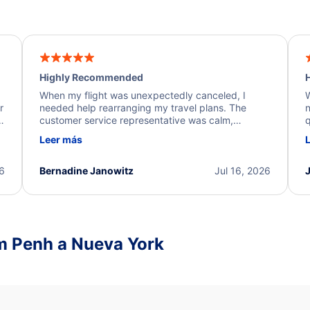
Highly Recommended
H
When my flight was unexpectedly canceled, I
W
r
needed help rearranging my travel plans. The
n
y
customer service representative was calm,
q
d
professional, and extremely helpful throughout the
w
Leer más
.
process. They quickly found alternative flight
b
options and assisted with the necessary follow-up.
e
I truly appreciate the excellent support and
26
Bernadine Janowitz
Jul 16, 2026
dedication to resolving my issue.
m Penh a Nueva York