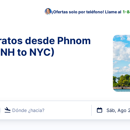
¡Ofertas solo por teléfono! Llame al
1-
ratos desde Phnom
PNH to NYC)
Dónde ¿hacia?
Sáb, Ago 
uerto o por vuelos directos