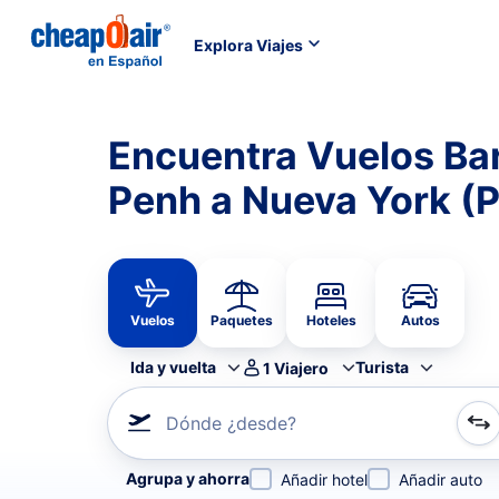
Explora Viajes
Encuentra Vuelos Ba
Penh a Nueva York (
Vuelos
Paquetes
Hoteles
Autos
Ida y vuelta
Turista
1
Viajero
Dónde ¿desde?
Refina tu búsqueda por aerolínea, por ciudad o aerop
Agrupa y ahorra
Añadir hotel
Añadir auto