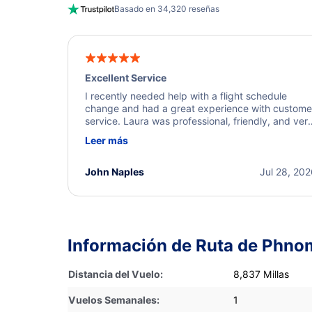
Basado en 34,320 reseñas
Excellent Service
I recently needed help with a flight schedule
change and had a great experience with custome
service. Laura was professional, friendly, and ver
helpful throughout the process. She quickly foun
Leer más
a solution and kept me informed of the next steps
I truly appreciate her excellent service.
John Naples
Jul 28, 20
Información de Ruta de Phno
Distancia del Vuelo:
8,837 Millas
Vuelos Semanales:
1