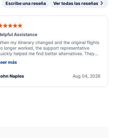
Escribe una reseña
Ver todas las reseñas
elpful Assistance
hen my itinerary changed and the original flights
o longer worked, the support representative
uickly helped me find better alternatives. They
ere professional, courteous, and went above and
Leer más
eyond to resolve the issue. I'm grateful for the
xcellent assistance and smooth experience.
John Naples
Aug 04, 2026