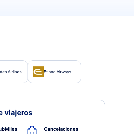
tes Airlines
Etihad Airways
 viajeros
ubMiles
Cancelaciones