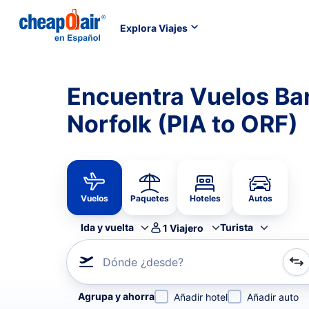
Explora Viajes
Encuentra Vuelos Bar
Norfolk (PIA to ORF)
Vuelos
Paquetes
Hoteles
Autos
Ida y vuelta
Turista
1
Viajero
Dónde ¿desde?
Refina tu búsqueda por aerolínea, por ciudad o aerop
Agrupa y ahorra
Añadir hotel
Añadir auto