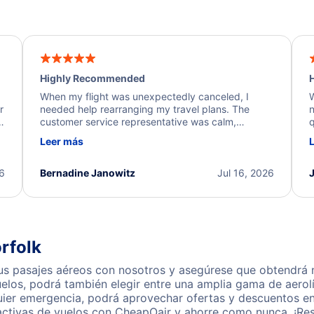
Highly Recommended
H
When my flight was unexpectedly canceled, I
W
r
needed help rearranging my travel plans. The
n
y
customer service representative was calm,
q
d
professional, and extremely helpful throughout the
w
Leer más
.
process. They quickly found alternative flight
b
options and assisted with the necessary follow-up.
e
I truly appreciate the excellent support and
26
Bernadine Janowitz
Jul 16, 2026
dedication to resolving my issue.
rfolk
s pasajes aéreos con nosotros y asegúrese que obtendrá nu
los, podrá también elegir entre una amplia gama de aerolí
uier emergencia, podrá aprovechar ofertas y descuentos en
activas de vuelos con CheapOair y ahorre como nunca. ¡Res