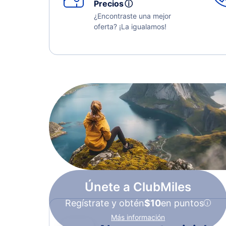
Precios
ⓘ
¿Encontraste una mejor
oferta? ¡La igualamos!
Únete a ClubMiles
Regístrate y obtén
$10
en puntos
Más información