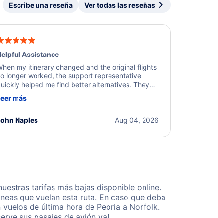
Escribe una reseña
Ver todas las reseñas
elpful Assistance
hen my itinerary changed and the original flights
o longer worked, the support representative
uickly helped me find better alternatives. They
ere professional, courteous, and went above and
Leer más
eyond to resolve the issue. I'm grateful for the
xcellent assistance and smooth experience.
John Naples
Aug 04, 2026
estras tarifas más bajas disponible online.
neas que vuelan esta ruta. En caso que deba
 vuelos de última hora de Peoria a Norfolk.
erve sus pasajes de avión ya!