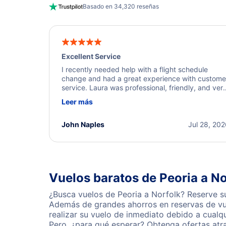
Basado en 34,320 reseñas
Excellent Service
I recently needed help with a flight schedule
change and had a great experience with custome
service. Laura was professional, friendly, and ver
helpful throughout the process. She quickly foun
Leer más
a solution and kept me informed of the next steps
I truly appreciate her excellent service.
John Naples
Jul 28, 20
Vuelos baratos de Peoria a No
¿Busca vuelos de Peoria a Norfolk? Reserve su
Además de grandes ahorros en reservas de vue
realizar su vuelo de inmediato debido a cualq
Pero, ¿para qué esperar? Obtenga ofertas atr