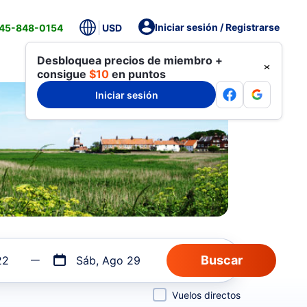
Iniciar sesión / Registrarse
845-848-0154
USD
Desbloquea precios de miembro +
consigue
$10
en puntos
Iniciar sesión
22
Sáb, Ago 29
Vuelos directos