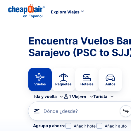
Explora Viajes
Encuentra Vuelos Ba
Sarajevo (PSC to SJJ
Vuelos
Paquetes
Hoteles
Autos
Ida y vuelta
Turista
1
Viajero
Dónde ¿desde?
Refina tu búsqueda por aerolínea, por ciudad o aerop
Agrupa y ahorra
Añadir hotel
Añadir auto