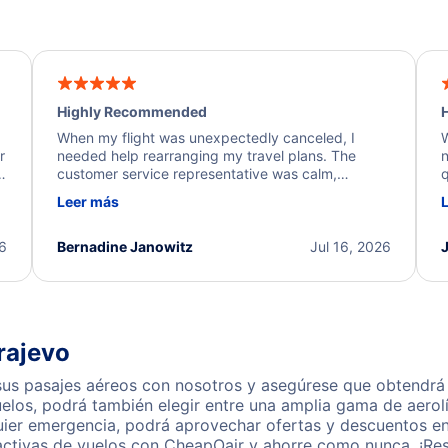
Highly Recommended
H
When my flight was unexpectedly canceled, I
W
r
needed help rearranging my travel plans. The
n
y
customer service representative was calm,
q
d
professional, and extremely helpful throughout the
w
Leer más
.
process. They quickly found alternative flight
b
options and assisted with the necessary follow-up.
e
I truly appreciate the excellent support and
26
Bernadine Janowitz
Jul 16, 2026
dedication to resolving my issue.
rajevo
us pasajes aéreos con nosotros y asegúrese que obtendrá n
los, podrá también elegir entre una amplia gama de aerolí
quier emergencia, podrá aprovechar ofertas y descuentos en
activas de vuelos con CheapOair y ahorre como nunca. ¡Res