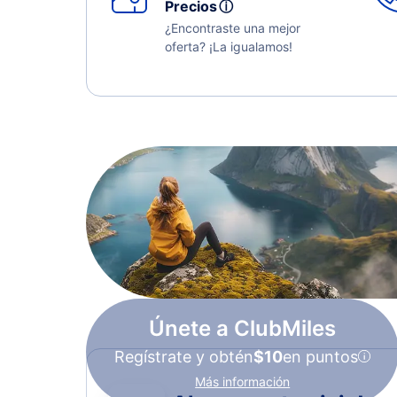
Precios
ⓘ
¿Encontraste una mejor
oferta? ¡La igualamos!
Únete a ClubMiles
Regístrate y obtén
$10
en puntos
Más información