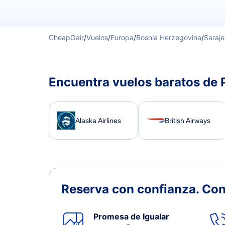
CheapOair
/
Vuelos
/
Europa
/
Bosnia Herzegovina
/
Saraj
Encuentra vuelos baratos de 
Alaska Airlines
British Airways
Reserva con confianza.
Con
Promesa de Igualar