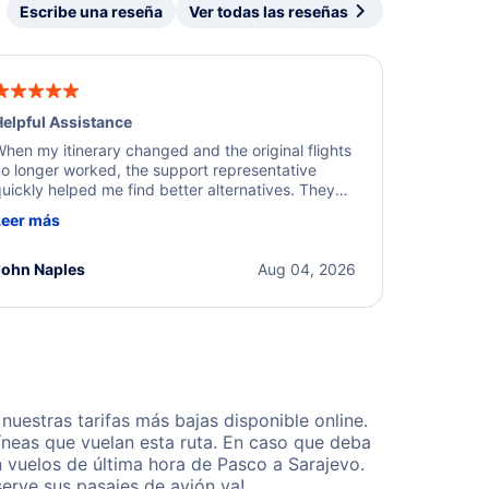
Escribe una reseña
Ver todas las reseñas
elpful Assistance
hen my itinerary changed and the original flights
o longer worked, the support representative
uickly helped me find better alternatives. They
ere professional, courteous, and went above and
Leer más
eyond to resolve the issue. I'm grateful for the
xcellent assistance and smooth experience.
John Naples
Aug 04, 2026
uestras tarifas más bajas disponible online.
neas que vuelan esta ruta. En caso que deba
 vuelos de última hora de Pasco a Sarajevo.
erve sus pasajes de avión ya!