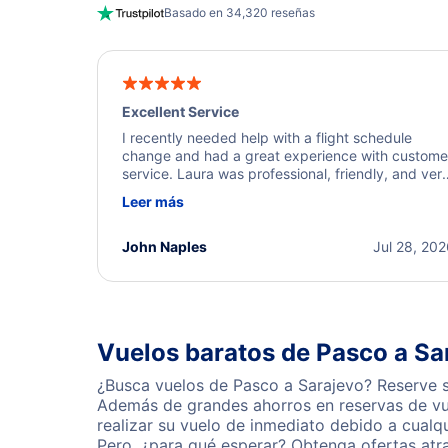
Basado en 34,320 reseñas
Excellent Service
I recently needed help with a flight schedule
change and had a great experience with custome
service. Laura was professional, friendly, and ver
helpful throughout the process. She quickly foun
Leer más
a solution and kept me informed of the next steps
I truly appreciate her excellent service.
John Naples
Jul 28, 20
Vuelos baratos de Pasco a Sa
¿Busca vuelos de Pasco a Sarajevo? Reserve s
Además de grandes ahorros en reservas de vue
realizar su vuelo de inmediato debido a cual
Pero, ¿para qué esperar? Obtenga ofertas atr