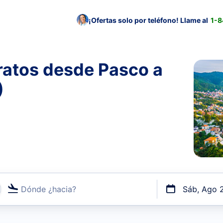
¡Ofertas solo por teléfono! Llame al
1-
ratos desde Pasco a
)
Dónde ¿hacia?
Sáb, Ago 
uerto o por vuelos directos