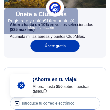
Únete a ClubMiles
Regístrate y obtén
$10
en puntos
Ahorra hasta un 10%
en vuelos seleccionados
Más información
(
$25
máximo)
.
Acumula millas aéreas y puntos ClubMiles.
Únete gratis
¡Ahorra en tu viaje!
Ahorra hasta
$
50
sobre nuestras
tasas.
ⓘ