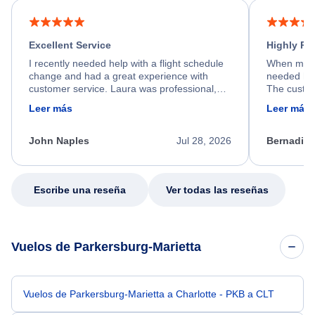
Excellent Service
Highly R
I recently needed help with a flight schedule
When my fl
change and had a great experience with
needed hel
customer service. Laura was professional,
The custom
friendly, and very helpful throughout the
calm, prof
Leer más
Leer más
process. She quickly found a solution and
throughout
kept me informed of the next steps. I truly
alternative
appreciate her excellent service.
necessary f
John Naples
Jul 28, 2026
Bernadine
excellent s
my issue.
Escribe una reseña
Ver todas las reseñas
Vuelos de Parkersburg-Marietta
Vuelos de Parkersburg-Marietta a Charlotte - PKB a CLT