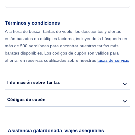
Flights from Delhi to Nueva York
Términos y condiciones
Flights from Chicago to Delhi
A la hora de buscar tarifas de vuelo, los descuentos y ofertas
están basados en múltiples factores, incluyendo la búsqueda en
Flights from Nueva York to Seúl
más de 500 aerolíneas para encontrar nuestras tarifas más
baratas disponibles. Los códigos de cupón son válidos para
Flights from Nueva York to Hong Kong
ahorrar en reservas cualificadas sobre nuestras
tasas de servicio
.
Flights from Nueva York to Lisboa
Información sobre Tarifas
Códigos de cupón
Asistencia galardonada, viajes asequibles