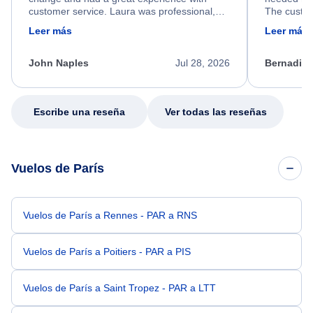
customer service. Laura was professional,
The custom
friendly, and very helpful throughout the
calm, prof
Leer más
Leer más
process. She quickly found a solution and
throughout
kept me informed of the next steps. I truly
alternative
appreciate her excellent service.
necessary f
John Naples
Jul 28, 2026
Bernadine
excellent s
my issue.
Escribe una reseña
Ver todas las reseñas
Vuelos de París
Vuelos de París a Rennes - PAR a RNS
Vuelos de París a Poitiers - PAR a PIS
Vuelos de París a Saint Tropez - PAR a LTT