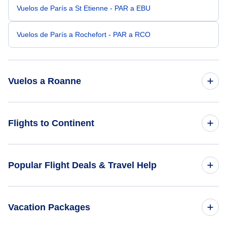
Vuelos de París a St Etienne - PAR a EBU
Vuelos de París a Rochefort - PAR a RCO
Vuelos a Roanne
Vuelos de Bangkok a Roanne - BKK a RNE
Flights to Continent
Vuelos de Bogota a Roanne - BOG a RNE
Flights to Africa
Popular Flight Deals & Travel Help
Vuelos de Broome a Roanne - BME a RNE
Flights to Asia
Domestic Flights
Vacation Packages
Flights to Caribbean
International Flights