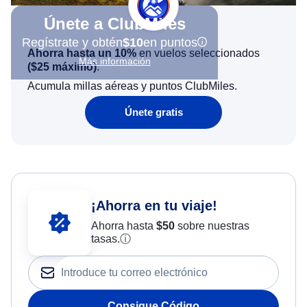
Únete a ClubMiles
Regístrate y obtén
$10
en puntos
Ahorra hasta un 10%
en vuelos seleccionados
Más información
(
$25
máximo)
.
Acumula millas aéreas y puntos ClubMiles.
Únete gratis
¡Ahorra en tu viaje!
Ahorra hasta
$
50
sobre nuestras
tasas.
ⓘ
Consigue Código