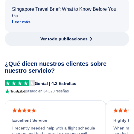
Singapore Travel Brief: What to Know Before You
Go
Leer más
Ver todo publicaciones
¿Qué dicen nuestros clientes sobre
nuestro servicio?
Genial | 4.2 Estrellas
Basado en 34,320 reseñas
Excellent Service
Highly R
I recently needed help with a flight schedule
When my fl
change and had a great experience with
needed hel