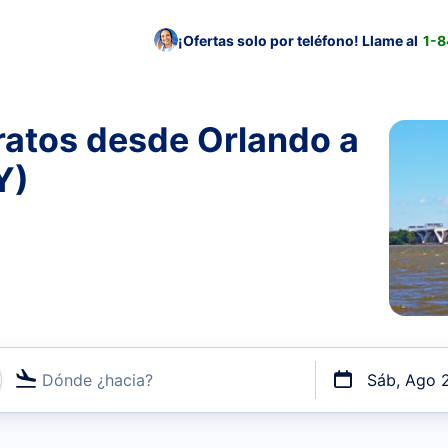
¡Ofertas solo por teléfono! Llame al
1-
ratos desde Orlando a
Y)
Dónde ¿hacia?
Sáb, Ago 
uerto o por vuelos directos