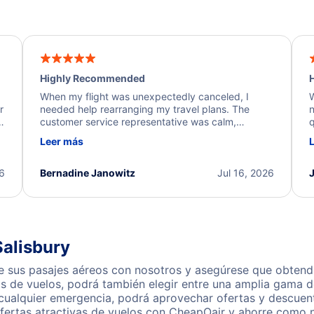
Highly Recommended
H
When my flight was unexpectedly canceled, I
W
r
needed help rearranging my travel plans. The
n
y
customer service representative was calm,
q
d
professional, and extremely helpful throughout the
w
Leer más
.
process. They quickly found alternative flight
b
options and assisted with the necessary follow-up.
e
I truly appreciate the excellent support and
26
Bernadine Janowitz
Jul 16, 2026
dedication to resolving my issue.
Salisbury
e sus pasajes aéreos con nosotros y asegúrese que obtendr
s de vuelos, podrá también elegir entre una amplia gama de
 cualquier emergencia, podrá aprovechar ofertas y descuen
ofertas atractivas de vuelos con CheapOair y ahorre como n