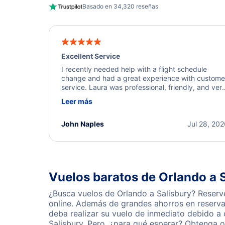
Basado en 34,320 reseñas
Excellent Service
I recently needed help with a flight schedule
change and had a great experience with custome
service. Laura was professional, friendly, and ver
helpful throughout the process. She quickly foun
Leer más
a solution and kept me informed of the next steps
I truly appreciate her excellent service.
John Naples
Jul 28, 20
Vuelos baratos de Orlando a 
¿Busca vuelos de Orlando a Salisbury? Reserv
online. Además de grandes ahorros en reserva
deba realizar su vuelo de inmediato debido a
Salisbury. Pero, ¿para qué esperar? Obtenga 