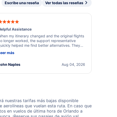
Escribe una reseña
Ver todas las reseñas
elpful Assistance
hen my itinerary changed and the original flights
o longer worked, the support representative
uickly helped me find better alternatives. They
ere professional, courteous, and went above and
Leer más
eyond to resolve the issue. I'm grateful for the
xcellent assistance and smooth experience.
John Naples
Aug 04, 2026
á nuestras tarifas más bajas disponible
 aerolíneas que vuelan esta ruta. En caso que
tos en vuelos de última hora de Orlando a
unca. ¡Reserve sus pasajes de avión ya!