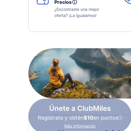
Precios
ⓘ
¿Encontraste una mejor
oferta? ¡La igualamos!
Únete a ClubMiles
Regístrate y obtén
$10
en puntos
Más información