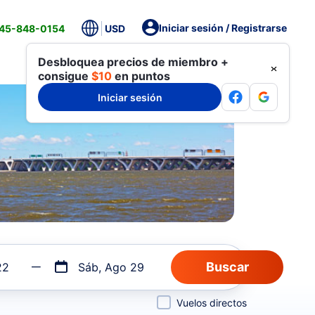
Iniciar sesión / Registrarse
845-848-0154
USD
Desbloquea precios de miembro +
consigue
$10
en puntos
Iniciar sesión
22
Sáb, Ago 29
Vuelos directos