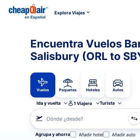
Explora Viajes
Encuentra Vuelos Ba
Salisbury (ORL to SB
Vuelos
Paquetes
Hoteles
Autos
Ida y vuelta
Turista
1
Viajero
Dónde ¿desde?
Refina tu búsqueda por aerolínea, por ciudad o aerop
Agrupa y ahorra
Añadir hotel
Añadir auto