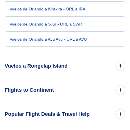
Vuelos de Orlando a Kirakira - ORL a IRA
Vuelos de Orlando a Silur - ORL a SWR
Vuelos de Orlando a Avu Avu - ORL a AVU
Vuelos a Rongelap Island
Vuelos de Filadelfia a Rongelap Island - PHL a RNP
Flights to Continent
Vuelos de Bridgeport a Rongelap Island - BDR a RNP
Flights to Africa
Popular Flight Deals & Travel Help
Vuelos de Chadron a Rongelap Island - CDR a RNP
Flights to Asia