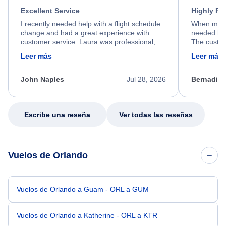
Excellent Service
Highly R
I recently needed help with a flight schedule
When my fl
change and had a great experience with
needed hel
customer service. Laura was professional,
The custom
friendly, and very helpful throughout the
calm, prof
Leer más
Leer más
process. She quickly found a solution and
throughout
kept me informed of the next steps. I truly
alternative
appreciate her excellent service.
necessary f
John Naples
Jul 28, 2026
Bernadine
excellent s
my issue.
Escribe una reseña
Ver todas las reseñas
Vuelos de Orlando
Vuelos de Orlando a Guam - ORL a GUM
Vuelos de Orlando a Katherine - ORL a KTR