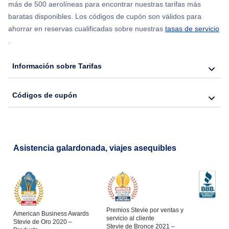
más de 500 aerolíneas para encontrar nuestras tarifas más
Flights from Chicago to Delhi
baratas disponibles. Los códigos de cupón son válidos para
ahorrar en reservas cualificadas sobre nuestras
tasas de servicio
.
Flights from Nueva York to Seúl
Información sobre Tarifas
Flights from Nueva York to Hong Kong
Códigos de cupón
Flights from Nueva York to Lisboa
Asistencia galardonada, viajes asequibles
Premios Stevie por ventas y
American Business Awards
servicio al cliente
Stevie de Oro 2020 –
Stevie de Bronce 2021 –