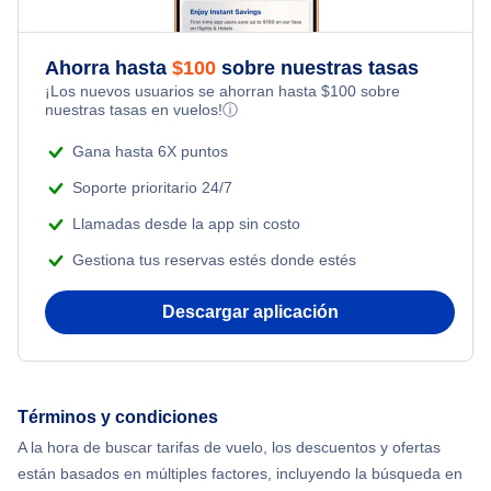
Flights from Toronto to Shanghai
Last Minute Hotels
Flights Under $49
Honeymoon Vacations
Ahorra hasta
$
100
sobre nuestras tasas
Flights from Nueva York to Milán
¡Los nuevos usuarios se ahorran hasta
$
100
sobre
Flights Under $99
Romantic Vacations
nuestras tasas en vuelos!
ⓘ
Flights from Nueva York to Tel Aviv
Flights Under $199
Gana hasta 6X puntos
Adventure Vacations
Flights from Nueva York to Estanbul
Soporte prioritario 24/7
Beach Vacations
Llamadas desde la app sin costo
Flights from Nueva York to Singapur
Gestiona tus reservas estés donde estés
Flights from Nueva York to Atenas
Descargar aplicación
Flights from Nueva York to Mumbai
Flights from Shanghai to Nueva York
Términos y condiciones
A la hora de buscar tarifas de vuelo, los descuentos y ofertas
Flights from Delhi to Nueva York
están basados en múltiples factores, incluyendo la búsqueda en