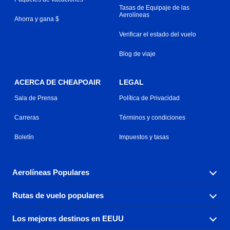
Tasas de Equipaje de las
Aerolíneas
Ahorra y gana $
Verificar el estado del vuelo
Blog de viaje
ACERCA DE CHEAPOAIR
LEGAL
Sala de Prensa
Política de Privacidad
Carreras
Términos y condiciones
Boletín
Impuestos y tasas
Aerolíneas Populares
Rutas de vuelo populares
Explora nuestras opciones de tarifas aéreas baratas por
aerolínea, con más de 500 opciones para elegir.
Los mejores destinos en EEUU
Reserva una de nuestras rutas de vuelo más populares
Aeromexico
Air Canada
con tres sencillos clics.