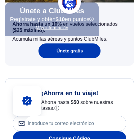
Únete a ClubMiles
Regístrate y obtén
$10
en puntos
Ahorra hasta un 10%
en vuelos seleccionados
Más información
(
$25
máximo)
.
Acumula millas aéreas y puntos ClubMiles.
Únete gratis
¡Ahorra en tu viaje!
Ahorra hasta
$
50
sobre nuestras
tasas.
ⓘ
Consigue Código