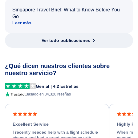
Singapore Travel Brief: What to Know Before You
Go
Leer más
Ver todo publicaciones
¿Qué dicen nuestros clientes sobre
nuestro servicio?
Genial | 4.2 Estrellas
Basado en 34,320 reseñas
Excellent Service
Highly R
I recently needed help with a flight schedule
When my fl
change and had a great experience with
needed hel