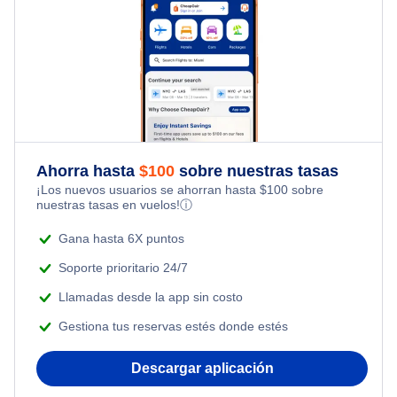
Last Minute Vacations
Flights from Toronto to Shanghai
Hotels Under $100
Ishurdi Paquetes de vacaciones
Flights Under $99
Family Vacations
Flights from Nueva York to Singapur
Last Minute Hotels
Flights Under $199
Kid Friendly Vacations
Flights from Nueva York to Tel Aviv
Honeymoon Vacations
Flights from Nueva York to Estanbul
Ahorra hasta
$
100
sobre nuestras tasas
¡Los nuevos usuarios se ahorran hasta
$
100
sobre
Romantic Vacations
nuestras tasas en vuelos!
ⓘ
Flights from Nueva York to Atenas
Adventure Vacations
Gana hasta 6X puntos
Flights from Nueva York to Mumbai
Soporte prioritario 24/7
Beach Vacations
Llamadas desde la app sin costo
Flights from Shanghai to Nueva York
Gestiona tus reservas estés donde estés
Flights from Delhi to Nueva York
Descargar aplicación
Flights from Chicago to Delhi