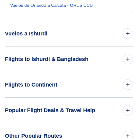
Vuelos de Orlando a Calcuta - ORL a CCU
Vuelos a Ishurdi
Vuelos de Bettles a Ishurdi - BTT a IRD
Flights to Ishurdi & Bangladesh
Vuelos de Ciudad de México a Ishurdi - MEX a IRD
Flights to Bangladesh
Flights to Continent
Vuelos de Caracas a Ishurdi - CCS a IRD
Flights to Ishurdi
Vuelos de Islas Bermudas a Ishurdi - BDA a IRD
Flights to Africa
Popular Flight Deals & Travel Help
Vuelos de Barra a Ishurdi - BRR a IRD
Flights to Asia
Domestic Flights
Other Popular Routes
Flights to Caribbean