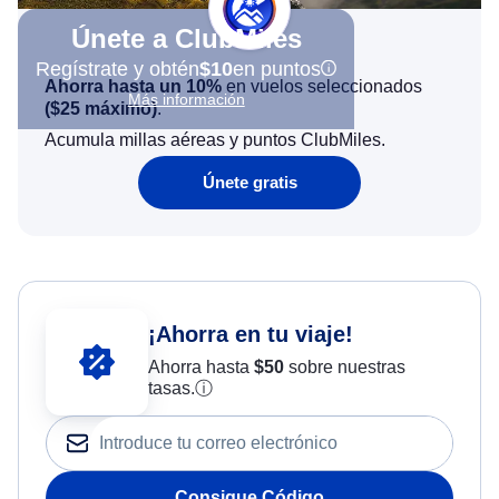
Únete a ClubMiles
Regístrate y obtén
$10
en puntos
Ahorra hasta un 10%
en vuelos seleccionados
Más información
(
$25
máximo)
.
Acumula millas aéreas y puntos ClubMiles.
Únete gratis
¡Ahorra en tu viaje!
Ahorra hasta
$
50
sobre nuestras
tasas.
ⓘ
Consigue Código