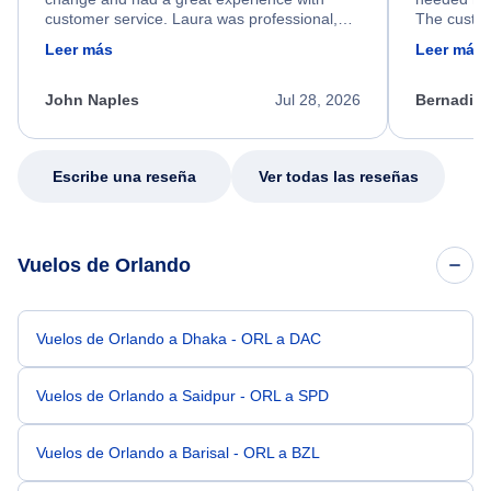
customer service. Laura was professional,
The custom
friendly, and very helpful throughout the
calm, prof
Leer más
Leer más
process. She quickly found a solution and
throughout
kept me informed of the next steps. I truly
alternative
appreciate her excellent service.
necessary f
John Naples
Jul 28, 2026
Bernadine
excellent s
my issue.
Escribe una reseña
Ver todas las reseñas
Vuelos de Orlando
Vuelos de Orlando a Dhaka - ORL a DAC
Vuelos de Orlando a Saidpur - ORL a SPD
Vuelos de Orlando a Barisal - ORL a BZL