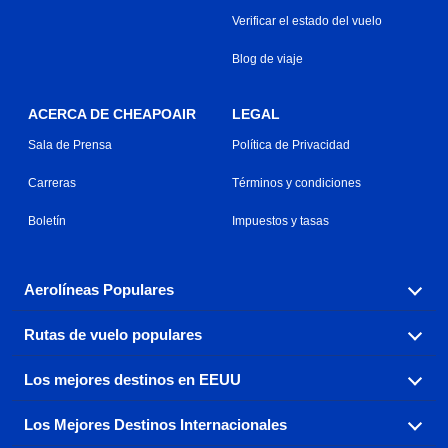
Verificar el estado del vuelo
Blog de viaje
ACERCA DE CHEAPOAIR
LEGAL
Sala de Prensa
Política de Privacidad
Carreras
Términos y condiciones
Boletín
Impuestos y tasas
Aerolíneas Populares
Rutas de vuelo populares
Explora nuestras opciones de tarifas aéreas baratas por
aerolínea, con más de 500 opciones para elegir.
Los mejores destinos en EEUU
Reserva una de nuestras rutas de vuelo más populares
Aeromexico
Air Canada
con tres sencillos clics.
Los Mejores Destinos Internacionales
Air France
Encuentra boletos de avión baratos a destinos
Alaska Airlines
populares de los EEUU de costa a costa.