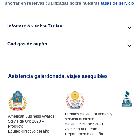
ahorrar en reservas cualificadas sobre nuestras
tasas de servicio
.
Flights from Nueva York to Hong Kong
Información sobre Tarifas
Flights from Nueva York to Seúl
Códigos de cupón
Flights from Nueva York to Barcelona
Asistencia galardonada, viajes asequibles
Premios Stevie por ventas y
American Business Awards
servicio al cliente
Stevie de Oro 2020 –
Stevie de Bronce 2021 –
Producto
Atención al Cliente
Equipo directivo del año
Departamento del año