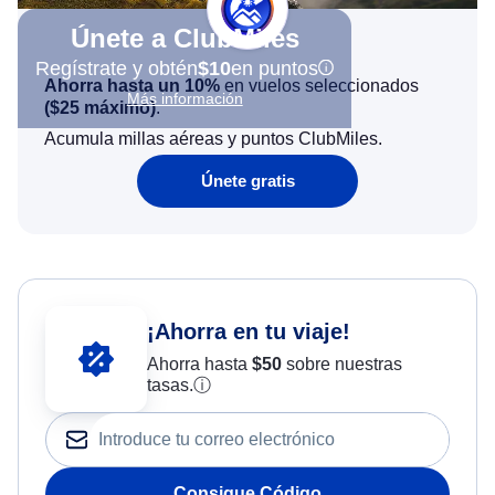
Únete a ClubMiles
Regístrate y obtén
$10
en puntos
Ahorra hasta un 10%
en vuelos seleccionados
Más información
(
$25
máximo)
.
Acumula millas aéreas y puntos ClubMiles.
Únete gratis
¡Ahorra en tu viaje!
Ahorra hasta
$
50
sobre nuestras
tasas.
ⓘ
Consigue Código