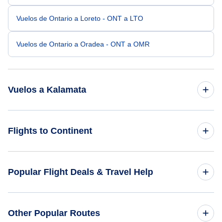
Vuelos de Ontario a Loreto - ONT a LTO
Vuelos de Ontario a Oradea - ONT a OMR
Vuelos a Kalamata
Vuelos de Nueva York a Kalamata - NYC a KLX
Flights to Continent
Vuelos de los Angeles a Kalamata - LAX a KLX
Flights to Africa
Popular Flight Deals & Travel Help
Vuelos de San Francisco a Kalamata - SFO a KLX
Flights to Asia
Vuelos de Salt Lake City a Kalamata - SLC a KLX
Domestic Flights
Other Popular Routes
Flights to Caribbean