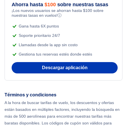
Ahorra hasta
$
100
sobre nuestras tasas
Flights from Toronto to Shanghai
¡Los nuevos usuarios se ahorran hasta
$
100
sobre
Flights Under $99
Romantic Vacations
nuestras tasas en vuelos!
ⓘ
Flights from Nueva York to Singapur
Flights Under $199
Gana hasta 6X puntos
Adventure Vacations
Flights from Nueva York to Tel Aviv
Soporte prioritario 24/7
Beach Vacations
Llamadas desde la app sin costo
Flights from Nueva York to Estanbul
Gestiona tus reservas estés donde estés
Flights from Nueva York to Atenas
Descargar aplicación
Flights from Nueva York to Mumbai
Flights from Shanghai to Nueva York
Términos y condiciones
A la hora de buscar tarifas de vuelo, los descuentos y ofertas
Flights from Delhi to Nueva York
están basados en múltiples factores, incluyendo la búsqueda en
más de 500 aerolíneas para encontrar nuestras tarifas más
Flights from Chicago to Delhi
baratas disponibles. Los códigos de cupón son válidos para