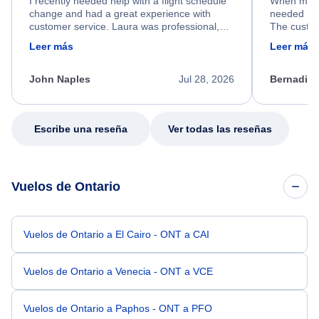
I recently needed help with a flight schedule
When my fl
change and had a great experience with
needed hel
customer service. Laura was professional,
The custom
friendly, and very helpful throughout the
calm, prof
Leer más
Leer más
process. She quickly found a solution and
throughout
kept me informed of the next steps. I truly
alternative
appreciate her excellent service.
necessary f
John Naples
Jul 28, 2026
Bernadine
excellent s
my issue.
Escribe una reseña
Ver todas las reseñas
Vuelos de Ontario
Vuelos de Ontario a El Cairo - ONT a CAI
Vuelos de Ontario a Venecia - ONT a VCE
Vuelos de Ontario a Paphos - ONT a PFO