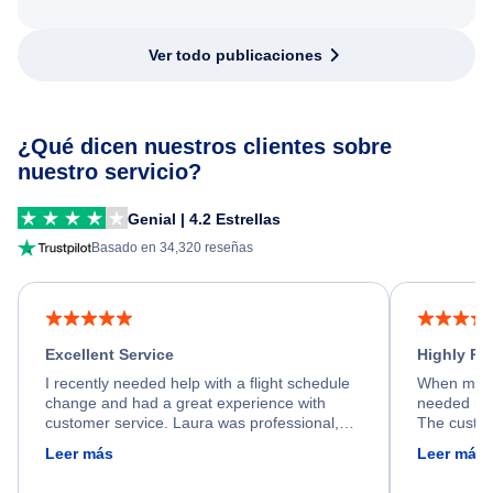
Ver todo publicaciones
¿Qué dicen nuestros clientes sobre
nuestro servicio?
Genial | 4.2 Estrellas
Basado en 34,320 reseñas
Excellent Service
Highly R
I recently needed help with a flight schedule
When my fl
change and had a great experience with
needed hel
customer service. Laura was professional,
The custom
friendly, and very helpful throughout the
calm, prof
Leer más
Leer más
process. She quickly found a solution and
throughout
kept me informed of the next steps. I truly
alternative