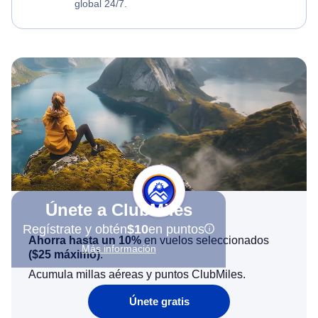
global 24/7.
Únete a ClubMiles
Regístrate y obtén
$10
en puntos
Ahorra hasta un 10%
en vuelos seleccionados
Más información
(
$25
máximo)
.
Acumula millas aéreas y puntos ClubMiles.
Únete gratis