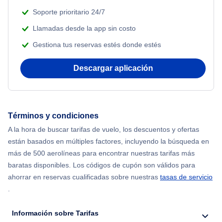
Flights from Nueva York to Tel Aviv
Soporte prioritario 24/7
Beach Vacations
Llamadas desde la app sin costo
Flights from Nueva York to Estanbul
Gestiona tus reservas estés donde estés
Flights from Nueva York to Atenas
Descargar aplicación
Flights from Nueva York to Mumbai
Flights from Shanghai to Nueva York
Términos y condiciones
A la hora de buscar tarifas de vuelo, los descuentos y ofertas
Flights from Delhi to Nueva York
están basados en múltiples factores, incluyendo la búsqueda en
más de 500 aerolíneas para encontrar nuestras tarifas más
Flights from Chicago to Delhi
baratas disponibles. Los códigos de cupón son válidos para
ahorrar en reservas cualificadas sobre nuestras
tasas de servicio
.
Flights from Nueva York to Hong Kong
Información sobre Tarifas
Flights from Nueva York to Seúl