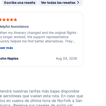
Escribe una reseña
Ver todas las reseñas
elpful Assistance
hen my itinerary changed and the original flights
o longer worked, the support representative
uickly helped me find better alternatives. They
ere professional, courteous, and went above and
Leer más
eyond to resolve the issue. I'm grateful for the
xcellent assistance and smooth experience.
John Naples
Aug 04, 2026
endrá nuestras tarifas más bajas disponible
 aerolíneas que vuelan esta ruta. En caso que
tos en vuelos de última hora de Norfolk a San
nunca. ¡Reserve sus pasajes de avión ya!