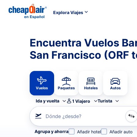
Explora Viajes
Encuentra Vuelos Bar
San Francisco (ORF 
Vuelos
Paquetes
Hoteles
Autos
Ida y vuelta
Turista
1
Viajero
Dónde ¿desde?
Refina tu búsqueda por aerolínea, por ciudad o aerop
Agrupa y ahorra
Añadir hotel
Añadir auto