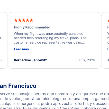
Highly Recommended
H
When my flight was unexpectedly canceled, I
W
r
needed help rearranging my travel plans. The
n
y
customer service representative was calm,
q
d
professional, and extremely helpful throughout the
w
Leer más
.
process. They quickly found alternative flight
b
options and assisted with the necessary follow-up.
e
I truly appreciate the excellent support and
26
Bernadine Janowitz
Jul 16, 2026
dedication to resolving my issue.
San Francisco
serve sus pasajes aéreos con nosotros y asegúrese que obt
s de vuelos, podrá también elegir entre una amplia gama de
 cualquier emergencia, podrá aprovechar ofertas y descuen
ofertas atractivas de vuelos con CheapOair y ahorre como 