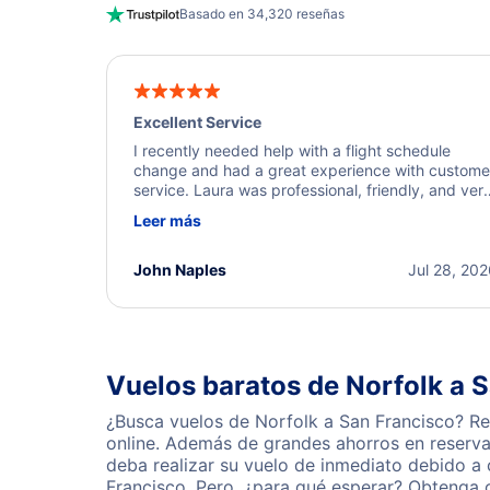
Basado en 34,320 reseñas
Excellent Service
I recently needed help with a flight schedule
change and had a great experience with custome
service. Laura was professional, friendly, and ver
helpful throughout the process. She quickly foun
Leer más
a solution and kept me informed of the next steps
I truly appreciate her excellent service.
John Naples
Jul 28, 20
Vuelos baratos de Norfolk a 
¿Busca vuelos de Norfolk a San Francisco? Re
online. Además de grandes ahorros en reserva
deba realizar su vuelo de inmediato debido a
Francisco. Pero, ¿para qué esperar? Obtenga 