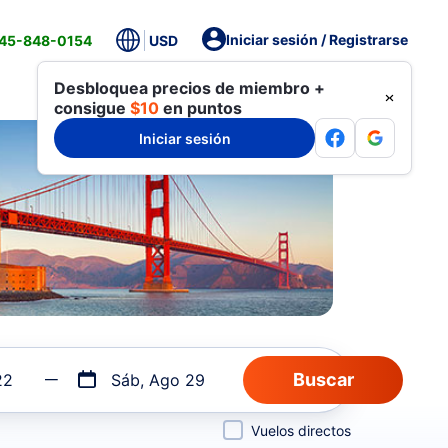
Iniciar sesión / Registrarse
845-848-0154
USD
Desbloquea precios de miembro +
consigue
$10
en puntos
Iniciar sesión
22
Sáb, Ago 29
Vuelos directos