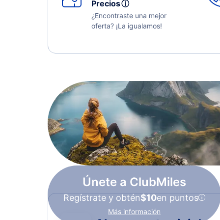
Precios
ⓘ
¿Encontraste una mejor
oferta? ¡La igualamos!
Únete a ClubMiles
Regístrate y obtén
$10
en puntos
Más información