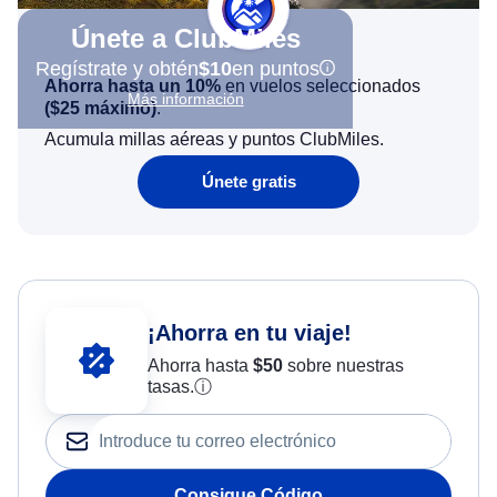
Únete a ClubMiles
Regístrate y obtén
$10
en puntos
Ahorra hasta un 10%
en vuelos seleccionados
Más información
(
$25
máximo)
.
Acumula millas aéreas y puntos ClubMiles.
Únete gratis
¡Ahorra en tu viaje!
Ahorra hasta
$
50
sobre nuestras
tasas.
ⓘ
Consigue Código