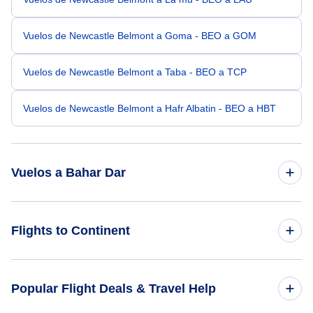
Vuelos de Newcastle Belmont a Goma - BEO a GOM
Vuelos de Newcastle Belmont a Taba - BEO a TCP
Vuelos de Newcastle Belmont a Hafr Albatin - BEO a HBT
Vuelos a Bahar Dar
Vuelos de Bourke a Bahar Dar - BRK a BJR
Flights to Continent
Vuelos de Ciudad de México a Bahar Dar - MEX a BJR
Flights to Africa
Popular Flight Deals & Travel Help
Vuelos de Acapulco a Bahar Dar - ACA a BJR