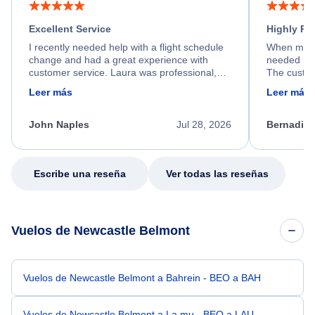
Excellent Service
Highly R
I recently needed help with a flight schedule
When my fl
change and had a great experience with
needed hel
customer service. Laura was professional,
The custom
friendly, and very helpful throughout the
calm, prof
Leer más
Leer más
process. She quickly found a solution and
throughout
kept me informed of the next steps. I truly
alternative
appreciate her excellent service.
necessary f
John Naples
Jul 28, 2026
Bernadine
excellent s
my issue.
Escribe una reseña
Ver todas las reseñas
Vuelos de Newcastle Belmont
Vuelos de Newcastle Belmont a Bahrein - BEO a BAH
Vuelos de Newcastle Belmont a La mu - BEO a LAU