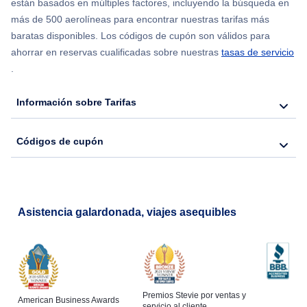
están basados en múltiples factores, incluyendo la búsqueda en
más de 500 aerolíneas para encontrar nuestras tarifas más
Flights from Chicago to Delhi
baratas disponibles. Los códigos de cupón son válidos para
ahorrar en reservas cualificadas sobre nuestras
tasas de servicio
.
Flights from Nueva York to Hong Kong
Información sobre Tarifas
Flights from Nueva York to Seúl
Códigos de cupón
Flights from Nueva York to Barcelona
Asistencia galardonada, viajes asequibles
Premios Stevie por ventas y
American Business Awards
servicio al cliente