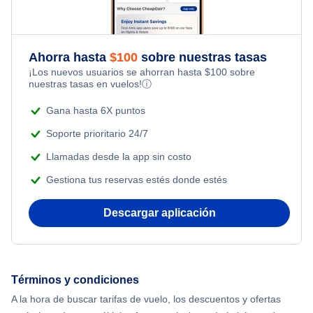
Flights Under $29
Family Vacations
Flights from Nueva York to Milán
Last Minute Hotels
Flights Under $49
Kid Friendly Vacations
Ahorra hasta
$
100
sobre nuestras tasas
Flights from Toronto to Shanghai
¡Los nuevos usuarios se ahorran hasta
$
100
sobre
Flights Under $99
Honeymoon Vacations
nuestras tasas en vuelos!
ⓘ
Flights from Nueva York to Singapur
Flights Under $199
Gana hasta 6X puntos
Romantic Vacations
Flights from Nueva York to Tel Aviv
Soporte prioritario 24/7
Adventure Vacations
Llamadas desde la app sin costo
Flights from Nueva York to Estanbul
Gestiona tus reservas estés donde estés
Beach Vacations
Flights from Nueva York to Atenas
Descargar aplicación
Flights from Nueva York to Mumbai
Flights from Shanghai to Nueva York
Términos y condiciones
A la hora de buscar tarifas de vuelo, los descuentos y ofertas
Flights from Delhi to Nueva York