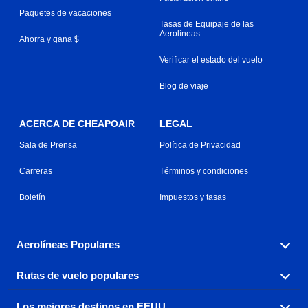
Paquetes de vacaciones
Tasas de Equipaje de las
Aerolíneas
Ahorra y gana $
Verificar el estado del vuelo
Blog de viaje
ACERCA DE CHEAPOAIR
LEGAL
Sala de Prensa
Política de Privacidad
Carreras
Términos y condiciones
Boletín
Impuestos y tasas
Aerolíneas Populares
Rutas de vuelo populares
Explora nuestras opciones de tarifas aéreas baratas por
aerolínea, con más de 500 opciones para elegir.
Los mejores destinos en EEUU