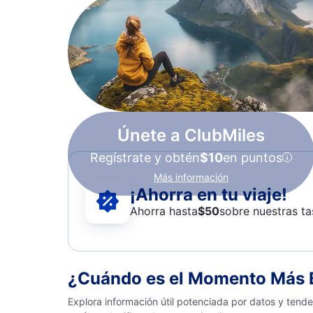
Únete a ClubMiles
Regístrate y obtén
$10
en puntos
Más información
¡Ahorra en tu viaje!
Ahorra hasta
$
50
sobre nuestras ta
¿Cuándo es el Momento Más B
Explora información útil potenciada por datos y tend