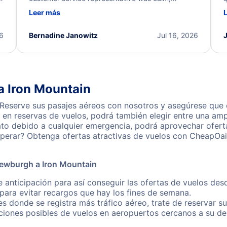
d
professional, and extremely helpful throughout the
w
Leer más
.
process. They quickly found alternative flight
b
options and assisted with the necessary follow-up.
e
I truly appreciate the excellent support and
26
Bernadine Janowitz
Jul 16, 2026
dedication to resolving my issue.
a Iron Mountain
Reserve sus pasajes aéreos con nosotros y asegúrese que o
en reservas de vuelos, podrá también elegir entre una amp
ato debido a cualquier emergencia, podrá aprovechar ofert
perar? Obtenga ofertas atractivas de vuelos con CheapOai
Newburgh a Iron Mountain
e anticipación para así conseguir las ofertas de vuelos d
ara evitar recargos que hay los fines de semana.
es donde se registra más tráfico aéreo, trate de reservar s
iones posibles de vuelos en aeropuertos cercanos a su des