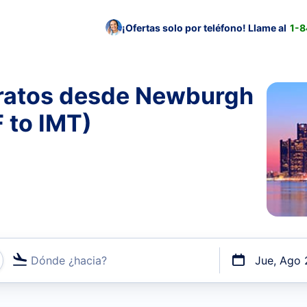
¡Ofertas solo por teléfono! Llame al
1-
aratos desde Newburgh
 to IMT)
Dónde ¿hacia?
Jue, Ago 
uerto o por vuelos directos