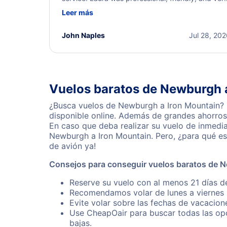
helpful throughout the process. She quickly foun
Leer más
a solution and kept me informed of the next steps
I truly appreciate her excellent service.
John Naples
Jul 28, 20
Vuelos baratos de Newburgh 
¿Busca vuelos de Newburgh a Iron Mountain? 
disponible online. Además de grandes ahorros 
En caso que deba realizar su vuelo de inmedi
Newburgh a Iron Mountain. Pero, ¿para qué es
de avión ya!
Consejos para conseguir vuelos baratos de 
Reserve su vuelo con al menos 21 días d
Recomendamos volar de lunes a viernes p
Evite volar sobre las fechas de vacacion
Use CheapOair para buscar todas las opc
bajas.