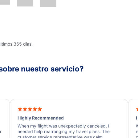
últimos 365 días.
sobre nuestro servicio?
Highly Recommended
H
When my flight was unexpectedly canceled, I
W
r
needed help rearranging my travel plans. The
n
y
customer service representative was calm,
q