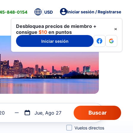
Iniciar sesión / Registrarse
845-848-0154
USD
Desbloquea precios de miembro +
consigue
$10
en puntos
Iniciar sesión
20
Jue, Ago 27
Vuelos directos