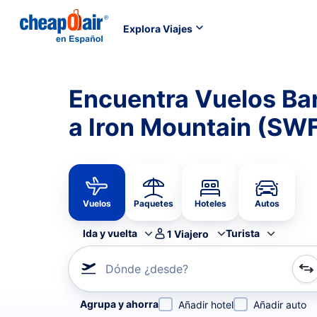
Explora Viajes
Encuentra Vuelos B
a Iron Mountain (SWF
Vuelos
Paquetes
Hoteles
Autos
Ida y vuelta
Turista
1
Viajero
Dónde ¿desde?
Refina tu búsqueda por aerolínea, por ciudad o aerop
Agrupa y ahorra
Añadir hotel
Añadir auto