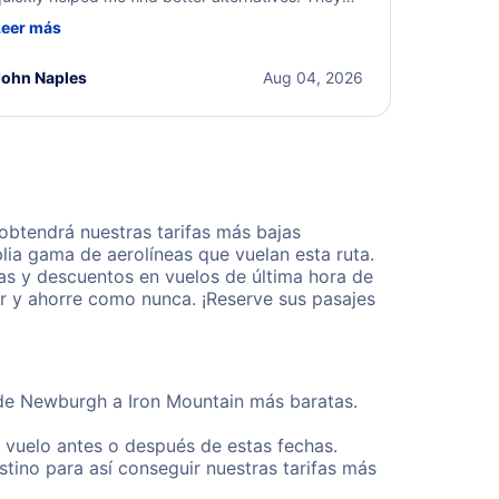
ere professional, courteous, and went above and
Leer más
eyond to resolve the issue. I'm grateful for the
xcellent assistance and smooth experience.
John Naples
Aug 04, 2026
btendrá nuestras tarifas más bajas
lia gama de aerolíneas que vuelan esta ruta.
as y descuentos en vuelos de última hora de
r y ahorre como nunca. ¡Reserve sus pasajes
esde Newburgh a Iron Mountain más baratas.
u vuelo antes o después de estas fechas.
tino para así conseguir nuestras tarifas más