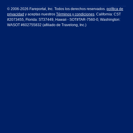
Filadelfia a Orlando
San Francisco a Los Ángeles
Ft Lauderdale
Honolulu
LATAM Airlines
Lufthansa
Dublín
Frankfurt
© 2006-2026 Fareportal, Inc. Todos los derechos reservados.
política de
privacidad
y aceptas nuestros
Términos y condiciones
. California: CST
Houston
Las Vegas
Air Europa
Turkish Airlines
Guadalajara
Lima
#2073455, Florida: ST37449, Hawaii - SOT#TAR-7560-0, Washington:
WASOT #602755832 (afiliado de Travelong, Inc.)
Los Ángeles
Miami
United Airlines
Volaris Airlines
Londres
Manila
Nueva York
Orlando
Madrid
Ciudad de México
Filadelfia
Phoenix
Nassau
Sídney
San Diego
San Francisco
París
Puerto Vallarta
Seattle
Tampa
Roma
San José
Toronto
Vancouver