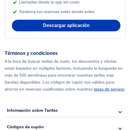
Llamadas desde la app sin costo
Gestiona tus reservas estés donde estés
Flights from Nueva York to Mumbai
Descargar aplicación
Flights from Shanghai to Nueva York
Flights from Delhi to Nueva York
Términos y condiciones
Flights from Chicago to Delhi
A la hora de buscar tarifas de vuelo, los descuentos y ofertas
están basados en múltiples factores, incluyendo la búsqueda en
Flights from Nueva York to Hong Kong
más de 500 aerolíneas para encontrar nuestras tarifas más
baratas disponibles. Los códigos de cupón son válidos para
Flights from Nueva York to Seúl
ahorrar en reservas cualificadas sobre nuestras
tasas de servicio
.
Flights from Nueva York to Barcelona
Información sobre Tarifas
Códigos de cupón