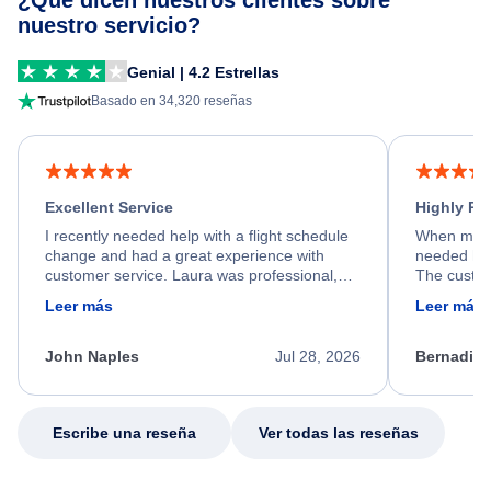
¿Qué dicen nuestros clientes sobre
nuestro servicio?
Genial | 4.2 Estrellas
Basado en 34,320 reseñas
Excellent Service
Highly R
I recently needed help with a flight schedule
When my fl
change and had a great experience with
needed hel
customer service. Laura was professional,
The custom
friendly, and very helpful throughout the
calm, prof
Leer más
Leer más
process. She quickly found a solution and
throughout
kept me informed of the next steps. I truly
alternative
appreciate her excellent service.
necessary f
John Naples
Jul 28, 2026
Bernadine
excellent s
my issue.
Escribe una reseña
Ver todas las reseñas