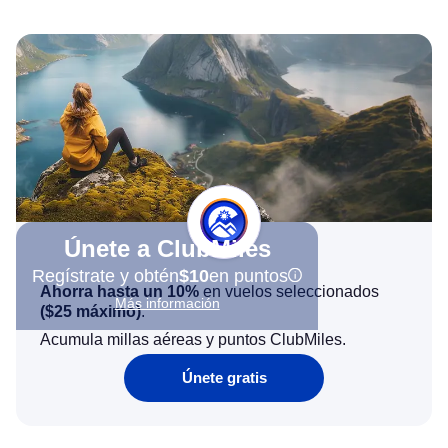
Únete a ClubMiles
Regístrate y obtén
$10
en puntos
Ahorra hasta un 10%
en vuelos seleccionados
Más información
(
$25
máximo)
.
Acumula millas aéreas y puntos ClubMiles.
Únete gratis