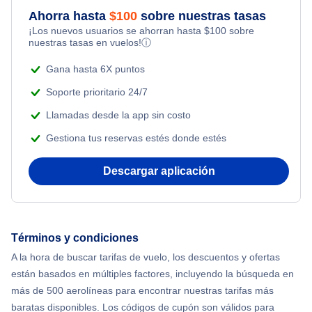
Flights Under $199
Ahorra hasta
$
100
sobre nuestras tasas
¡Los nuevos usuarios se ahorran hasta
$
100
sobre
Romantic Vacations
nuestras tasas en vuelos!
ⓘ
Adventure Vacations
Gana hasta 6X puntos
Soporte prioritario 24/7
Beach Vacations
Llamadas desde la app sin costo
Gestiona tus reservas estés donde estés
Descargar aplicación
Términos y condiciones
A la hora de buscar tarifas de vuelo, los descuentos y ofertas
están basados en múltiples factores, incluyendo la búsqueda en
más de 500 aerolíneas para encontrar nuestras tarifas más
baratas disponibles. Los códigos de cupón son válidos para