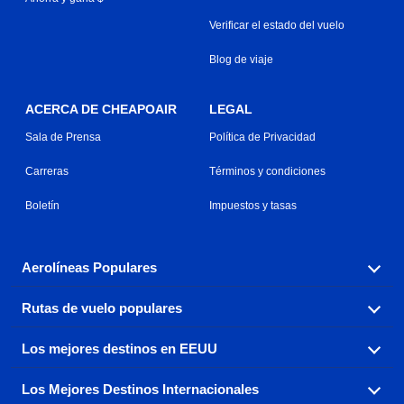
Verificar el estado del vuelo
Blog de viaje
ACERCA DE CHEAPOAIR
LEGAL
Sala de Prensa
Política de Privacidad
Carreras
Términos y condiciones
Boletín
Impuestos y tasas
Aerolíneas Populares
Rutas de vuelo populares
Explora nuestras opciones de tarifas aéreas baratas por
aerolínea, con más de 500 opciones para elegir.
Los mejores destinos en EEUU
Reserva una de nuestras rutas de vuelo más populares
Aeromexico
Air Canada
con tres sencillos clics.
Los Mejores Destinos Internacionales
Air France
Encuentra boletos de avión baratos a destinos
Alaska Airlines