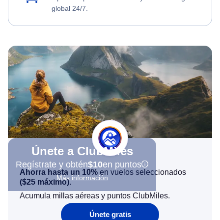
global 24/7.
Únete a ClubMiles
Regístrate y obtén
$10
en puntos
Ahorra hasta un 10%
en vuelos seleccionados
Más información
(
$25
máximo)
.
Acumula millas aéreas y puntos ClubMiles.
Únete gratis