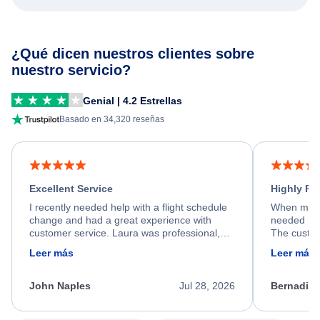
¿Qué dicen nuestros clientes sobre
nuestro servicio?
Genial | 4.2 Estrellas
Basado en 34,320 reseñas
Excellent Service
Highly R
I recently needed help with a flight schedule
When my fl
change and had a great experience with
needed hel
customer service. Laura was professional,
The custom
friendly, and very helpful throughout the
calm, prof
Leer más
Leer más
process. She quickly found a solution and
throughout
kept me informed of the next steps. I truly
alternative
appreciate her excellent service.
necessary f
John Naples
Jul 28, 2026
Bernadine
excellent s
my issue.