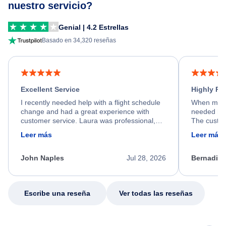
nuestro servicio?
Genial | 4.2 Estrellas
Basado en 34,320 reseñas
Excellent Service
Highly R
I recently needed help with a flight schedule
When my fl
change and had a great experience with
needed hel
customer service. Laura was professional,
The custom
friendly, and very helpful throughout the
calm, prof
Leer más
Leer más
process. She quickly found a solution and
throughout
kept me informed of the next steps. I truly
alternative
appreciate her excellent service.
necessary f
John Naples
Jul 28, 2026
Bernadine
excellent s
my issue.
Escribe una reseña
Ver todas las reseñas