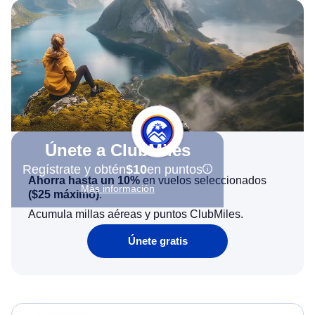
Únete a ClubMiles
Regístrate y obtén
$10
en puntos
Ahorra hasta un 10%
en vuelos seleccionados
Más información
(
$25
máximo)
.
Acumula millas aéreas y puntos ClubMiles.
Únete gratis