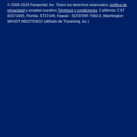
Ft Lauderdale
Honolulu
LATAM Airlines
Lufthansa
Dublín
Frankfurt
© 2006-2026 Fareportal, Inc. Todos los derechos reservados.
política de
privacidad
y aceptas nuestros
Términos y condiciones
. California: CST
Houston
Las Vegas
Air Europa
Turkish Airlines
Guadalajara
Lima
#2073455, Florida: ST37449, Hawaii - SOT#TAR-7560-0, Washington:
WASOT #602755832 (afiliado de Travelong, Inc.)
Los Ángeles
Miami
United Airlines
Volaris Airlines
Londres
Manila
Nueva York
Orlando
Madrid
Ciudad de México
Filadelfia
Phoenix
Nassau
Sídney
San Diego
San Francisco
París
Puerto Vallarta
Seattle
Tampa
Roma
San José
Toronto
Vancouver