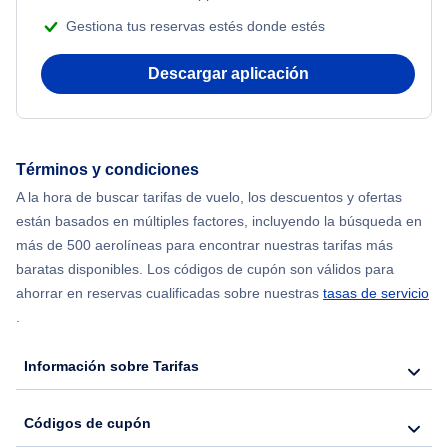
Gestiona tus reservas estés donde estés
Flights from Nueva York to Mumbai
Descargar aplicación
Flights from Shanghai to Nueva York
Flights from Delhi to Nueva York
Términos y condiciones
Flights from Chicago to Delhi
A la hora de buscar tarifas de vuelo, los descuentos y ofertas
están basados en múltiples factores, incluyendo la búsqueda en
Flights from Nueva York to Hong Kong
más de 500 aerolíneas para encontrar nuestras tarifas más
baratas disponibles. Los códigos de cupón son válidos para
Flights from Nueva York to Seúl
ahorrar en reservas cualificadas sobre nuestras
tasas de servicio
.
Flights from Nueva York to Barcelona
Información sobre Tarifas
Códigos de cupón